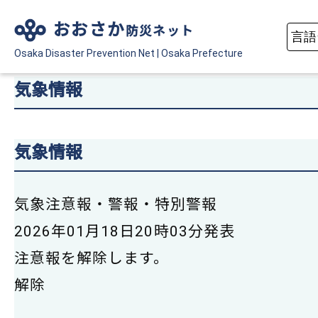
おおさか
防災ネット
Osaka Disaster
Prevention Net
|
Osaka Prefecture
気象情報
気象情報
気象注意報・警報・特別警報
2026年01月18日20時03分発表
注意報を解除します。
解除