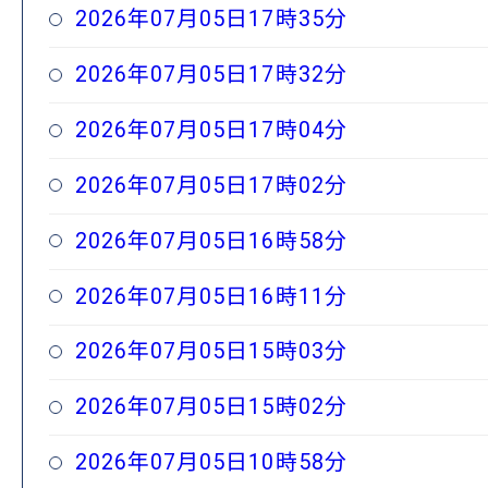
2026年07月05日17時35分
2026年07月05日17時32分
2026年07月05日17時04分
2026年07月05日17時02分
2026年07月05日16時58分
2026年07月05日16時11分
2026年07月05日15時03分
2026年07月05日15時02分
2026年07月05日10時58分