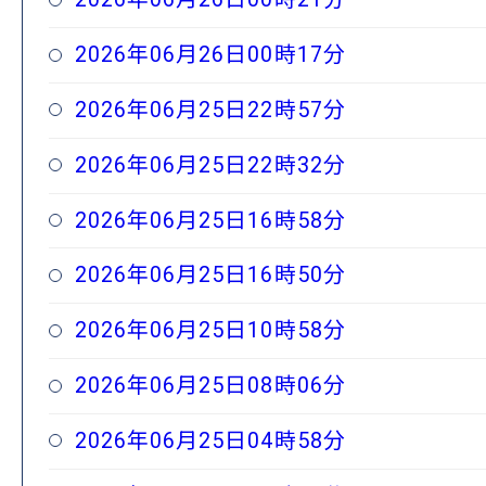
2026年06月26日00時17分
2026年06月25日22時57分
2026年06月25日22時32分
2026年06月25日16時58分
2026年06月25日16時50分
2026年06月25日10時58分
2026年06月25日08時06分
2026年06月25日04時58分