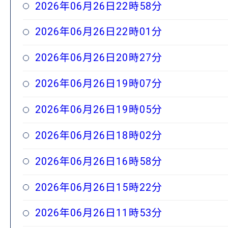
2026年06月26日22時58分
2026年06月26日22時01分
2026年06月26日20時27分
2026年06月26日19時07分
2026年06月26日19時05分
2026年06月26日18時02分
2026年06月26日16時58分
2026年06月26日15時22分
2026年06月26日11時53分