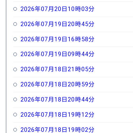
2026年07月20日10時03分
2026年07月19日20時45分
2026年07月19日16時58分
2026年07月19日09時44分
2026年07月18日21時05分
2026年07月18日20時59分
2026年07月18日20時44分
2026年07月18日19時12分
2026年07月18日19時02分