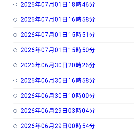
2026年07月01日18時46分
2026年07月01日16時58分
2026年07月01日15時51分
2026年07月01日15時50分
2026年06月30日20時26分
2026年06月30日16時58分
2026年06月30日10時00分
2026年06月29日03時04分
2026年06月29日00時54分