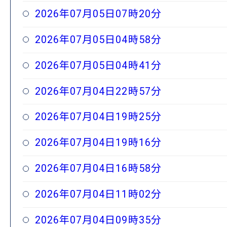
2026年07月05日07時20分
2026年07月05日04時58分
2026年07月05日04時41分
2026年07月04日22時57分
2026年07月04日19時25分
2026年07月04日19時16分
2026年07月04日16時58分
2026年07月04日11時02分
2026年07月04日09時35分