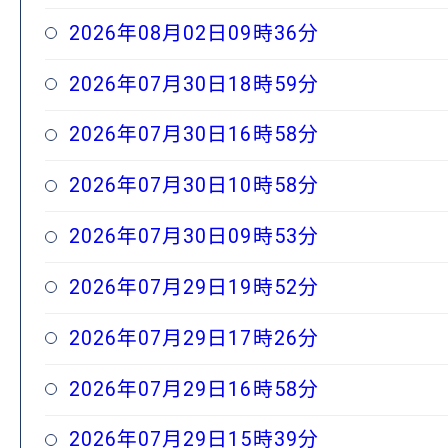
2026年08月02日09時36分
2026年07月30日18時59分
2026年07月30日16時58分
2026年07月30日10時58分
2026年07月30日09時53分
2026年07月29日19時52分
2026年07月29日17時26分
2026年07月29日16時58分
2026年07月29日15時39分