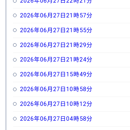
2026年06月27日22時21分
2026年06月27日21時57分
2026年06月27日21時55分
2026年06月27日21時29分
2026年06月27日21時24分
2026年06月27日15時49分
2026年06月27日10時58分
2026年06月27日10時12分
2026年06月27日04時58分