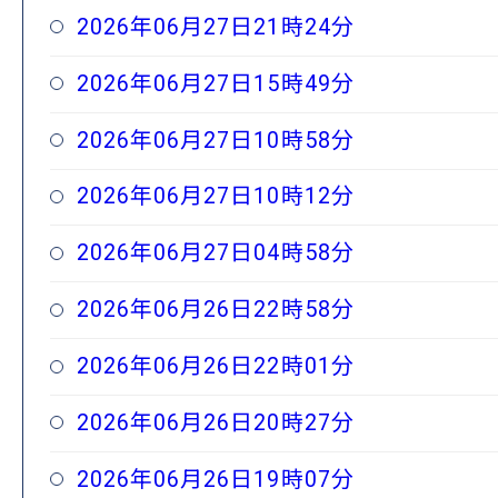
2026年06月27日21時24分
2026年06月27日15時49分
2026年06月27日10時58分
2026年06月27日10時12分
2026年06月27日04時58分
2026年06月26日22時58分
2026年06月26日22時01分
2026年06月26日20時27分
2026年06月26日19時07分