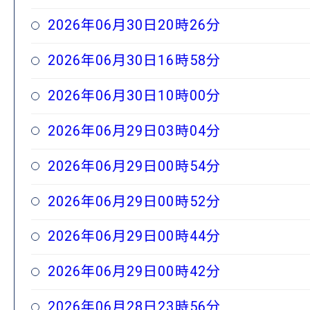
2026年06月30日20時26分
2026年06月30日16時58分
2026年06月30日10時00分
2026年06月29日03時04分
2026年06月29日00時54分
2026年06月29日00時52分
2026年06月29日00時44分
2026年06月29日00時42分
2026年06月28日23時56分