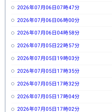
2026年07月06日07時47分
2026年07月06日06時00分
2026年07月06日04時58分
2026年07月05日22時57分
2026年07月05日19時03分
2026年07月05日17時35分
2026年07月05日17時32分
2026年07月05日17時04分
2026年07月05日17時02分