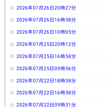
2026年07月26日20時27分
2026年07月26日16時58分
2026年07月26日10時05分
2026年07月25日20時12分
2026年07月25日16時58分
2026年07月25日09時56分
2026年07月22日18時38分
2026年07月22日16時58分
2026年07月22日09時31分