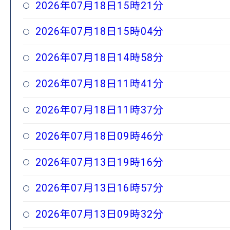
2026年07月18日15時21分
2026年07月18日15時04分
2026年07月18日14時58分
2026年07月18日11時41分
2026年07月18日11時37分
2026年07月18日09時46分
2026年07月13日19時16分
2026年07月13日16時57分
2026年07月13日09時32分