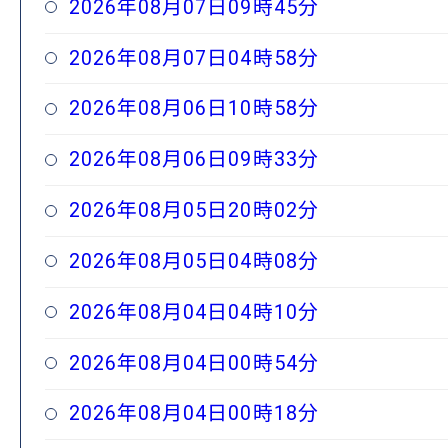
2026年08月07日09時45分
2026年08月07日04時58分
2026年08月06日10時58分
2026年08月06日09時33分
2026年08月05日20時02分
2026年08月05日04時08分
2026年08月04日04時10分
2026年08月04日00時54分
2026年08月04日00時18分