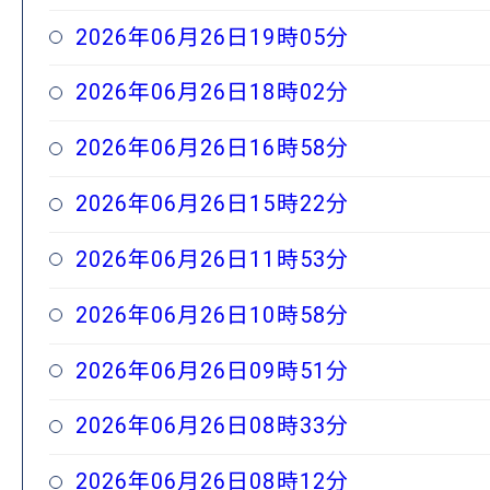
2026年06月26日19時05分
2026年06月26日18時02分
2026年06月26日16時58分
2026年06月26日15時22分
2026年06月26日11時53分
2026年06月26日10時58分
2026年06月26日09時51分
2026年06月26日08時33分
2026年06月26日08時12分