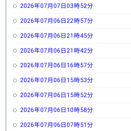
2026年07月07日03時52分
2026年07月06日22時57分
2026年07月06日21時45分
2026年07月06日21時42分
2026年07月06日16時57分
2026年07月06日15時53分
2026年07月06日15時52分
2026年07月06日10時58分
2026年07月06日07時51分