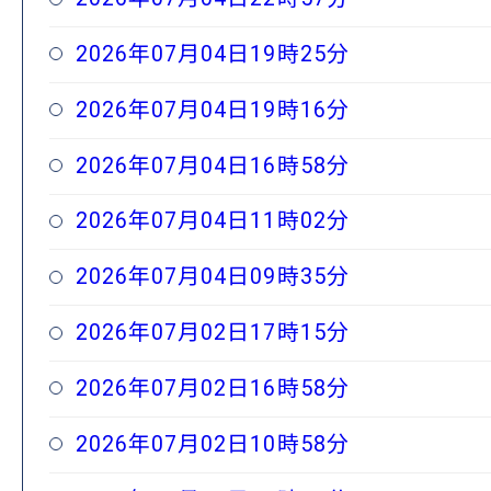
2026年07月04日19時25分
2026年07月04日19時16分
2026年07月04日16時58分
2026年07月04日11時02分
2026年07月04日09時35分
2026年07月02日17時15分
2026年07月02日16時58分
2026年07月02日10時58分