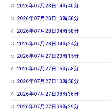
2026年07月28日14時40分
2026年07月28日10時58分
2026年07月28日04時58分
2026年07月28日04時24分
2026年07月27日20時15分
2026年07月27日16時58分
2026年07月27日10時58分
2026年07月27日08時36分
2026年07月27日08時29分