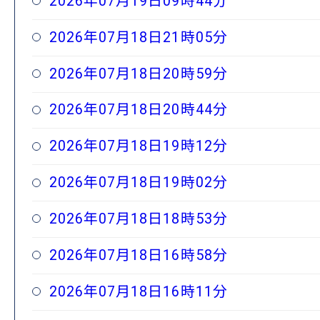
2026年07月19日09時44分
2026年07月18日21時05分
2026年07月18日20時59分
2026年07月18日20時44分
2026年07月18日19時12分
2026年07月18日19時02分
2026年07月18日18時53分
2026年07月18日16時58分
2026年07月18日16時11分