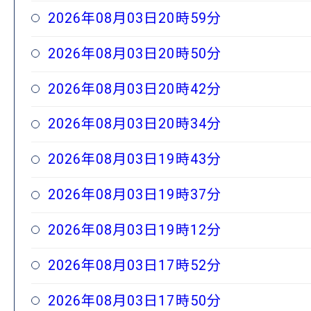
2026年08月03日20時59分
2026年08月03日20時50分
2026年08月03日20時42分
2026年08月03日20時34分
2026年08月03日19時43分
2026年08月03日19時37分
2026年08月03日19時12分
2026年08月03日17時52分
2026年08月03日17時50分