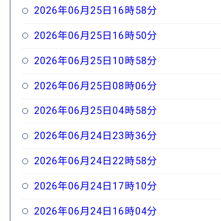
2026年06月25日16時58分
2026年06月25日16時50分
2026年06月25日10時58分
2026年06月25日08時06分
2026年06月25日04時58分
2026年06月24日23時36分
2026年06月24日22時58分
2026年06月24日17時10分
2026年06月24日16時04分