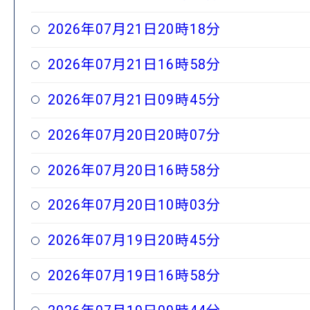
2026年07月21日20時18分
2026年07月21日16時58分
2026年07月21日09時45分
2026年07月20日20時07分
2026年07月20日16時58分
2026年07月20日10時03分
2026年07月19日20時45分
2026年07月19日16時58分