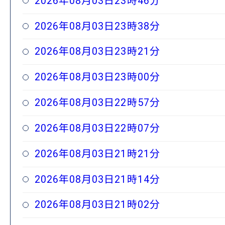
2026年08月03日23時46分
2026年08月03日23時38分
2026年08月03日23時21分
2026年08月03日23時00分
2026年08月03日22時57分
2026年08月03日22時07分
2026年08月03日21時21分
2026年08月03日21時14分
2026年08月03日21時02分