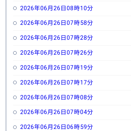
2026年06月26日08時10分
2026年06月26日07時58分
2026年06月26日07時28分
2026年06月26日07時26分
2026年06月26日07時19分
2026年06月26日07時17分
2026年06月26日07時08分
2026年06月26日07時04分
2026年06月26日06時59分