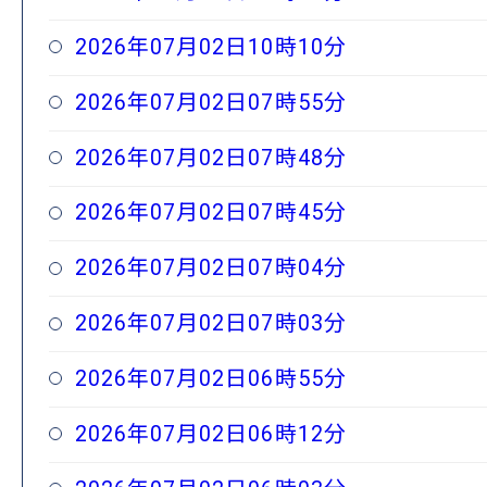
2026年07月02日10時10分
2026年07月02日07時55分
2026年07月02日07時48分
2026年07月02日07時45分
2026年07月02日07時04分
2026年07月02日07時03分
2026年07月02日06時55分
2026年07月02日06時12分