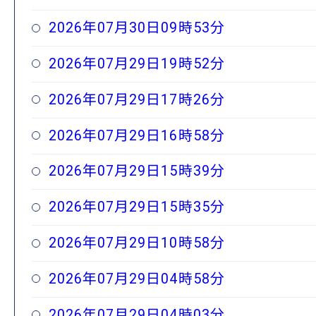
2026年07月30日09時53分
2026年07月29日19時52分
2026年07月29日17時26分
2026年07月29日16時58分
2026年07月29日15時39分
2026年07月29日15時35分
2026年07月29日10時58分
2026年07月29日04時58分
2026年07月29日04時03分