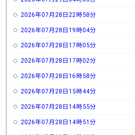
2026年07月28日22時58分
2026年07月28日19時04分
2026年07月28日17時05分
2026年07月28日17時02分
2026年07月28日16時58分
2026年07月28日15時44分
2026年07月28日14時55分
2026年07月28日14時51分