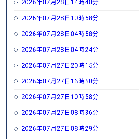
2026年07月28日14時40分
2026年07月28日10時58分
2026年07月28日04時58分
2026年07月28日04時24分
2026年07月27日20時15分
2026年07月27日16時58分
2026年07月27日10時58分
2026年07月27日08時36分
2026年07月27日08時29分