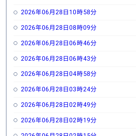
2026年06月28日10時58分
2026年06月28日08時09分
2026年06月28日06時46分
2026年06月28日06時43分
2026年06月28日04時58分
2026年06月28日03時24分
2026年06月28日02時49分
2026年06月28日02時19分
2026年06月28日02時15分