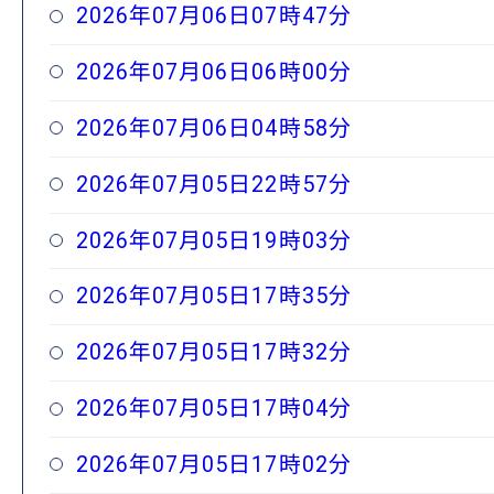
2026年07月06日07時47分
2026年07月06日06時00分
2026年07月06日04時58分
2026年07月05日22時57分
2026年07月05日19時03分
2026年07月05日17時35分
2026年07月05日17時32分
2026年07月05日17時04分
2026年07月05日17時02分