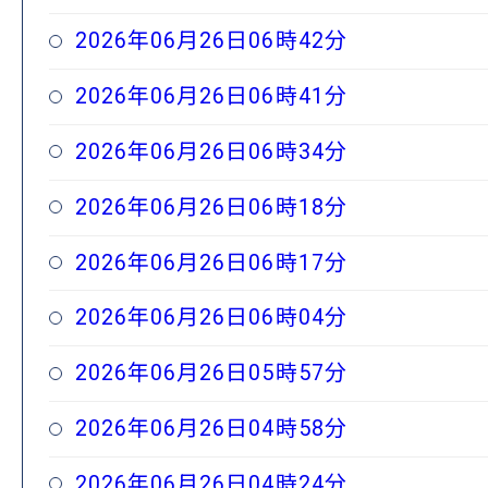
2026年06月26日06時42分
2026年06月26日06時41分
2026年06月26日06時34分
2026年06月26日06時18分
2026年06月26日06時17分
2026年06月26日06時04分
2026年06月26日05時57分
2026年06月26日04時58分
2026年06月26日04時24分