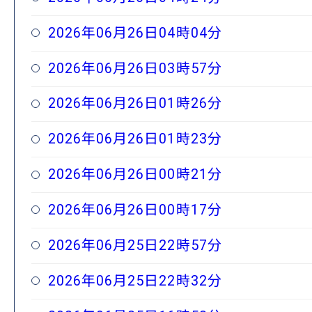
2026年06月26日04時04分
2026年06月26日03時57分
2026年06月26日01時26分
2026年06月26日01時23分
2026年06月26日00時21分
2026年06月26日00時17分
2026年06月25日22時57分
2026年06月25日22時32分