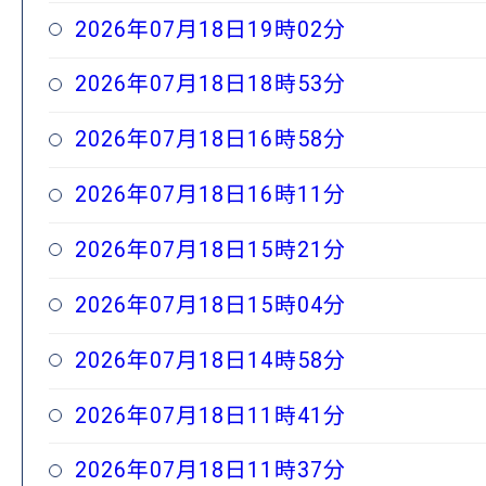
2026年07月18日19時02分
2026年07月18日18時53分
2026年07月18日16時58分
2026年07月18日16時11分
2026年07月18日15時21分
2026年07月18日15時04分
2026年07月18日14時58分
2026年07月18日11時41分
2026年07月18日11時37分