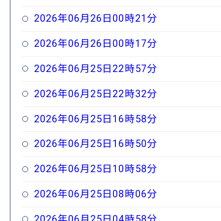
2026年06月26日00時21分
2026年06月26日00時17分
2026年06月25日22時57分
2026年06月25日22時32分
2026年06月25日16時58分
2026年06月25日16時50分
2026年06月25日10時58分
2026年06月25日08時06分
2026年06月25日04時58分