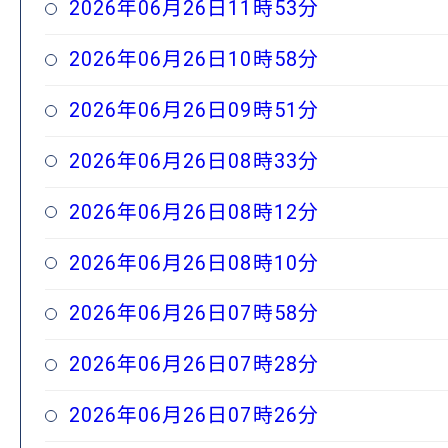
2026年06月26日11時53分
2026年06月26日10時58分
2026年06月26日09時51分
2026年06月26日08時33分
2026年06月26日08時12分
2026年06月26日08時10分
2026年06月26日07時58分
2026年06月26日07時28分
2026年06月26日07時26分