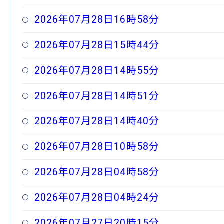
2026年07月28日16時58分
2026年07月28日15時44分
2026年07月28日14時55分
2026年07月28日14時51分
2026年07月28日14時40分
2026年07月28日10時58分
2026年07月28日04時58分
2026年07月28日04時24分
2026年07月27日20時15分