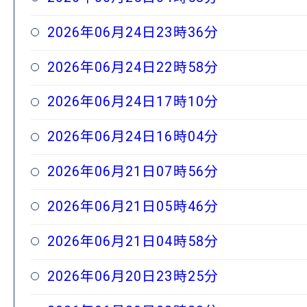
2026年06月24日23時36分
2026年06月24日22時58分
2026年06月24日17時10分
2026年06月24日16時04分
2026年06月21日07時56分
2026年06月21日05時46分
2026年06月21日04時58分
2026年06月20日23時25分