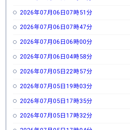
2026年07月06日07時51分
2026年07月06日07時47分
2026年07月06日06時00分
2026年07月06日04時58分
2026年07月05日22時57分
2026年07月05日19時03分
2026年07月05日17時35分
2026年07月05日17時32分