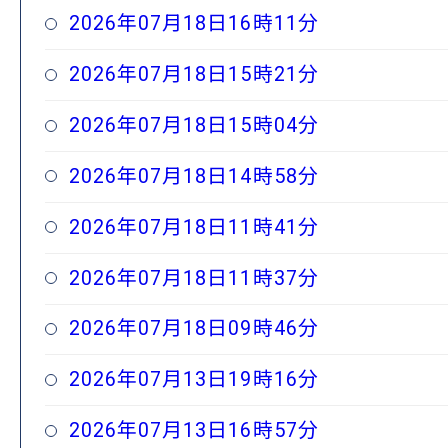
2026年07月18日16時11分
2026年07月18日15時21分
2026年07月18日15時04分
2026年07月18日14時58分
2026年07月18日11時41分
2026年07月18日11時37分
2026年07月18日09時46分
2026年07月13日19時16分
2026年07月13日16時57分