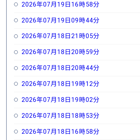
2026年07月19日16時58分
2026年07月19日09時44分
2026年07月18日21時05分
2026年07月18日20時59分
2026年07月18日20時44分
2026年07月18日19時12分
2026年07月18日19時02分
2026年07月18日18時53分
2026年07月18日16時58分