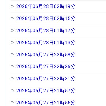
2026年06月28日02時19分
2026年06月28日02時15分
2026年06月28日01時17分
2026年06月28日01時13分
2026年06月27日22時58分
2026年06月27日22時26分
2026年06月27日22時21分
2026年06月27日21時57分
2026年06月27日21時55分