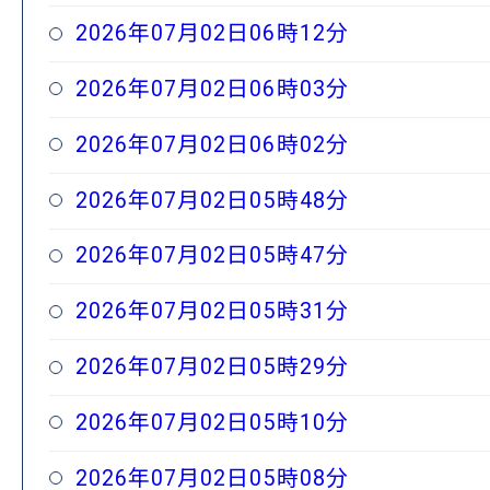
2026年07月02日06時12分
2026年07月02日06時03分
2026年07月02日06時02分
2026年07月02日05時48分
2026年07月02日05時47分
2026年07月02日05時31分
2026年07月02日05時29分
2026年07月02日05時10分
2026年07月02日05時08分