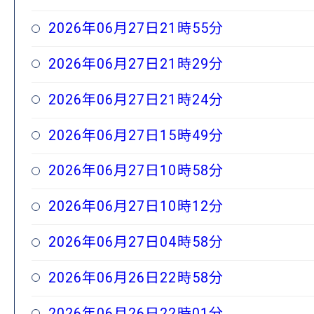
2026年06月27日21時55分
2026年06月27日21時29分
2026年06月27日21時24分
2026年06月27日15時49分
2026年06月27日10時58分
2026年06月27日10時12分
2026年06月27日04時58分
2026年06月26日22時58分
2026年06月26日22時01分