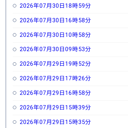
2026年07月30日18時59分
2026年07月30日16時58分
2026年07月30日10時58分
2026年07月30日09時53分
2026年07月29日19時52分
2026年07月29日17時26分
2026年07月29日16時58分
2026年07月29日15時39分
2026年07月29日15時35分