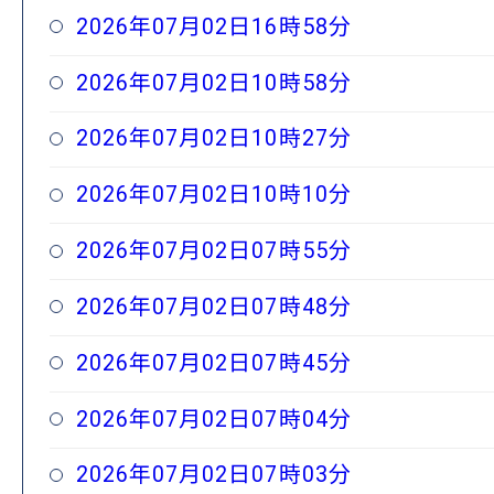
2026年07月02日16時58分
2026年07月02日10時58分
2026年07月02日10時27分
2026年07月02日10時10分
2026年07月02日07時55分
2026年07月02日07時48分
2026年07月02日07時45分
2026年07月02日07時04分
2026年07月02日07時03分