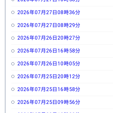
2026年07月27日08時36分
2026年07月27日08時29分
2026年07月26日20時27分
2026年07月26日16時58分
2026年07月26日10時05分
2026年07月25日20時12分
2026年07月25日16時58分
2026年07月25日09時56分