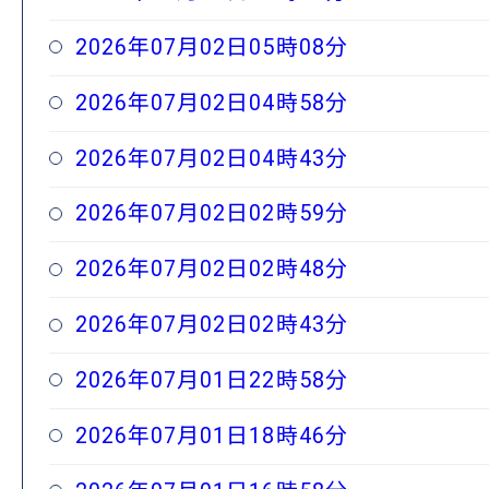
2026年07月02日05時08分
2026年07月02日04時58分
2026年07月02日04時43分
2026年07月02日02時59分
2026年07月02日02時48分
2026年07月02日02時43分
2026年07月01日22時58分
2026年07月01日18時46分