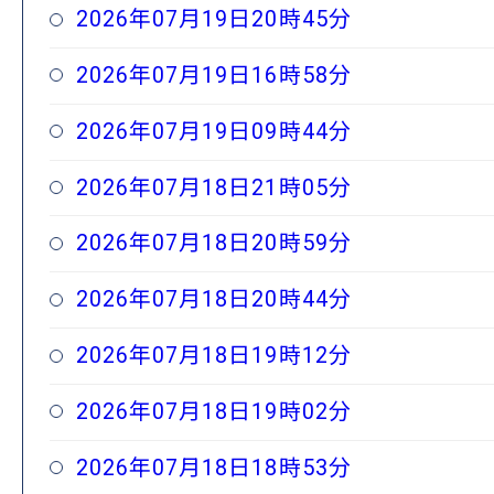
2026年07月19日20時45分
2026年07月19日16時58分
2026年07月19日09時44分
2026年07月18日21時05分
2026年07月18日20時59分
2026年07月18日20時44分
2026年07月18日19時12分
2026年07月18日19時02分
2026年07月18日18時53分