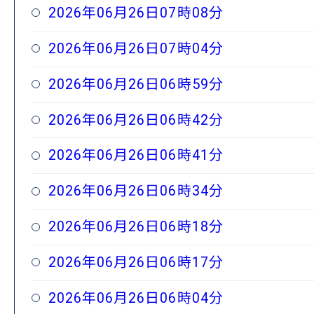
2026年06月26日07時08分
2026年06月26日07時04分
2026年06月26日06時59分
2026年06月26日06時42分
2026年06月26日06時41分
2026年06月26日06時34分
2026年06月26日06時18分
2026年06月26日06時17分
2026年06月26日06時04分