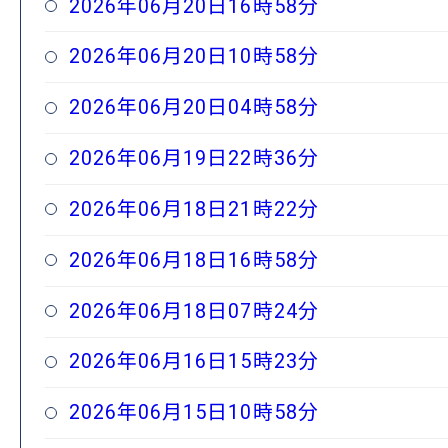
2026年06月20日16時58分
2026年06月20日10時58分
2026年06月20日04時58分
2026年06月19日22時36分
2026年06月18日21時22分
2026年06月18日16時58分
2026年06月18日07時24分
2026年06月16日15時23分
2026年06月15日10時58分