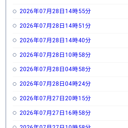
2026年07月28日14時55分
2026年07月28日14時51分
2026年07月28日14時40分
2026年07月28日10時58分
2026年07月28日04時58分
2026年07月28日04時24分
2026年07月27日20時15分
2026年07月27日16時58分
2026年07月27日10時58分