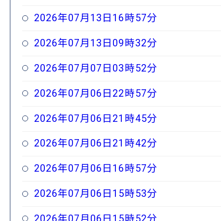
2026年07月13日16時57分
2026年07月13日09時32分
2026年07月07日03時52分
2026年07月06日22時57分
2026年07月06日21時45分
2026年07月06日21時42分
2026年07月06日16時57分
2026年07月06日15時53分
2026年07月06日15時52分