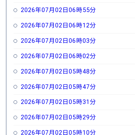
2026年07月02日06時55分
2026年07月02日06時12分
2026年07月02日06時03分
2026年07月02日06時02分
2026年07月02日05時48分
2026年07月02日05時47分
2026年07月02日05時31分
2026年07月02日05時29分
2026年07月02日05時10分