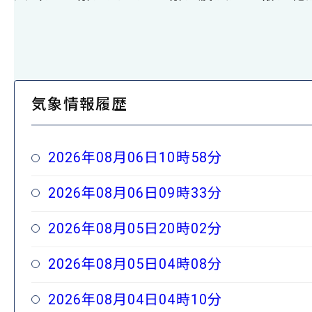
気象情報履歴
2026年08月06日10時58分
2026年08月06日09時33分
2026年08月05日20時02分
2026年08月05日04時08分
2026年08月04日04時10分