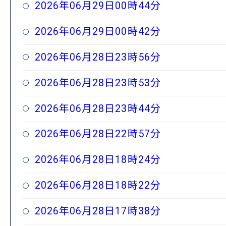
2026年06月29日00時44分
2026年06月29日00時42分
2026年06月28日23時56分
2026年06月28日23時53分
2026年06月28日23時44分
2026年06月28日22時57分
2026年06月28日18時24分
2026年06月28日18時22分
2026年06月28日17時38分