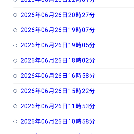
2026年06月26日20時27分
2026年06月26日19時07分
2026年06月26日19時05分
2026年06月26日18時02分
2026年06月26日16時58分
2026年06月26日15時22分
2026年06月26日11時53分
2026年06月26日10時58分