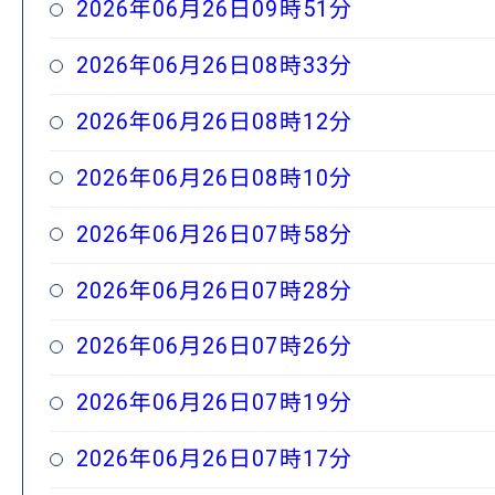
2026年06月26日09時51分
2026年06月26日08時33分
2026年06月26日08時12分
2026年06月26日08時10分
2026年06月26日07時58分
2026年06月26日07時28分
2026年06月26日07時26分
2026年06月26日07時19分
2026年06月26日07時17分