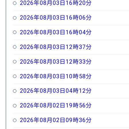
2026年08月03日16時20分
2026年08月03日16時06分
2026年08月03日16時04分
2026年08月03日12時37分
2026年08月03日12時33分
2026年08月03日10時58分
2026年08月03日04時12分
2026年08月02日19時56分
2026年08月02日09時36分