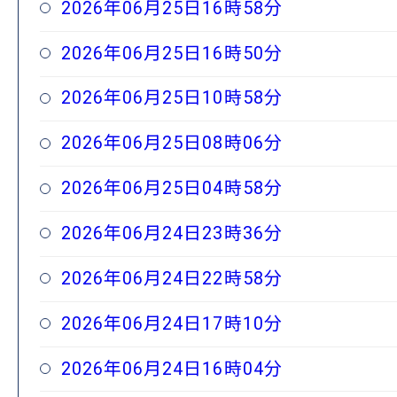
2026年06月25日16時58分
2026年06月25日16時50分
2026年06月25日10時58分
2026年06月25日08時06分
2026年06月25日04時58分
2026年06月24日23時36分
2026年06月24日22時58分
2026年06月24日17時10分
2026年06月24日16時04分