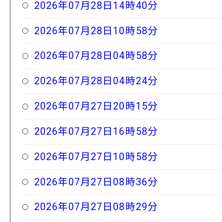
2026年07月28日14時40分
2026年07月28日10時58分
2026年07月28日04時58分
2026年07月28日04時24分
2026年07月27日20時15分
2026年07月27日16時58分
2026年07月27日10時58分
2026年07月27日08時36分
2026年07月27日08時29分