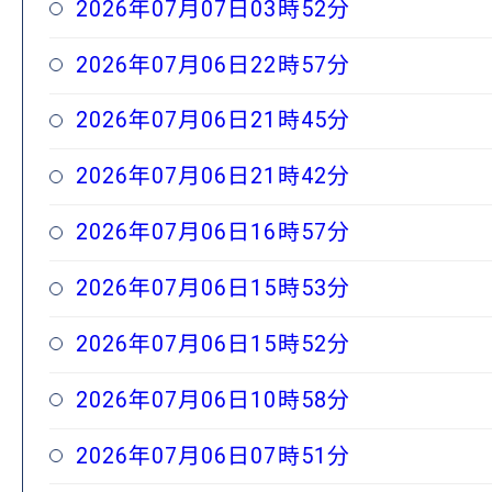
2026年07月07日03時52分
2026年07月06日22時57分
2026年07月06日21時45分
2026年07月06日21時42分
2026年07月06日16時57分
2026年07月06日15時53分
2026年07月06日15時52分
2026年07月06日10時58分
2026年07月06日07時51分