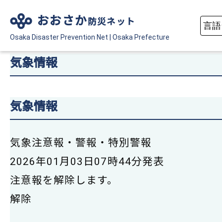
おおさか
防災ネット
Osaka Disaster
Prevention Net
|
Osaka Prefecture
気象情報
気象情報
気象注意報・警報・特別警報
2026年01月03日07時44分発表
注意報を解除します。
解除