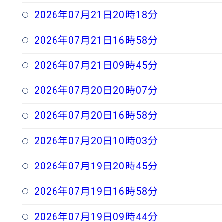
2026年07月21日20時18分
2026年07月21日16時58分
2026年07月21日09時45分
2026年07月20日20時07分
2026年07月20日16時58分
2026年07月20日10時03分
2026年07月19日20時45分
2026年07月19日16時58分
2026年07月19日09時44分