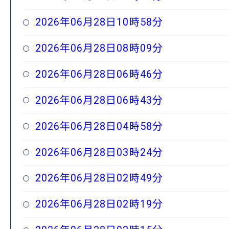
2026年06月28日10時58分
2026年06月28日08時09分
2026年06月28日06時46分
2026年06月28日06時43分
2026年06月28日04時58分
2026年06月28日03時24分
2026年06月28日02時49分
2026年06月28日02時19分