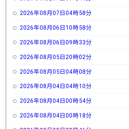
2026年08月07日04時58分
2026年08月06日10時58分
2026年08月06日09時33分
2026年08月05日20時02分
2026年08月05日04時08分
2026年08月04日04時10分
2026年08月04日00時54分
2026年08月04日00時18分