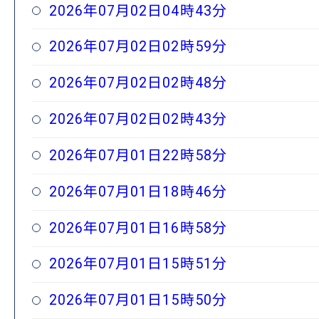
2026年07月02日04時43分
2026年07月02日02時59分
2026年07月02日02時48分
2026年07月02日02時43分
2026年07月01日22時58分
2026年07月01日18時46分
2026年07月01日16時58分
2026年07月01日15時51分
2026年07月01日15時50分