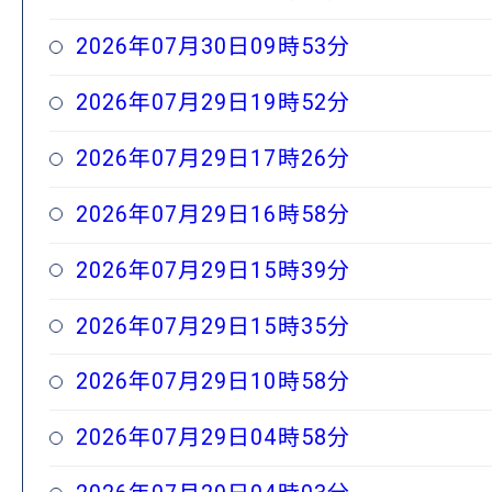
2026年07月30日09時53分
2026年07月29日19時52分
2026年07月29日17時26分
2026年07月29日16時58分
2026年07月29日15時39分
2026年07月29日15時35分
2026年07月29日10時58分
2026年07月29日04時58分