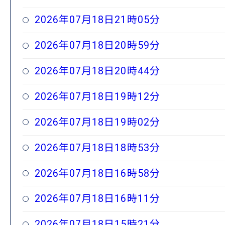
2026年07月18日21時05分
2026年07月18日20時59分
2026年07月18日20時44分
2026年07月18日19時12分
2026年07月18日19時02分
2026年07月18日18時53分
2026年07月18日16時58分
2026年07月18日16時11分
2026年07月18日15時21分