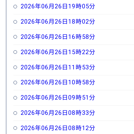
2026年06月26日19時05分
2026年06月26日18時02分
2026年06月26日16時58分
2026年06月26日15時22分
2026年06月26日11時53分
2026年06月26日10時58分
2026年06月26日09時51分
2026年06月26日08時33分
2026年06月26日08時12分