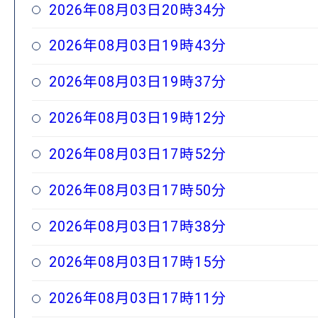
2026年08月03日20時34分
2026年08月03日19時43分
2026年08月03日19時37分
2026年08月03日19時12分
2026年08月03日17時52分
2026年08月03日17時50分
2026年08月03日17時38分
2026年08月03日17時15分
2026年08月03日17時11分