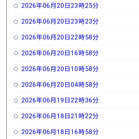
2026年06月20日23時25分
2026年06月20日23時23分
2026年06月20日22時58分
2026年06月20日16時58分
2026年06月20日10時58分
2026年06月20日04時58分
2026年06月19日22時36分
2026年06月18日21時22分
2026年06月18日16時58分