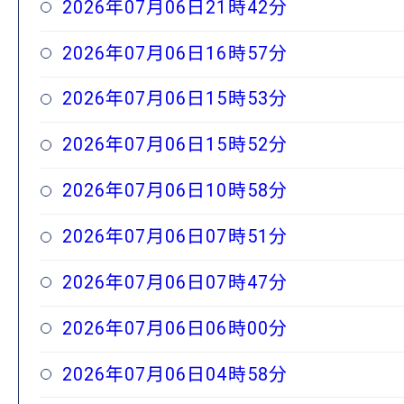
2026年07月06日21時42分
2026年07月06日16時57分
2026年07月06日15時53分
2026年07月06日15時52分
2026年07月06日10時58分
2026年07月06日07時51分
2026年07月06日07時47分
2026年07月06日06時00分
2026年07月06日04時58分