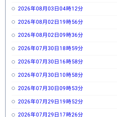
2026年08月03日04時12分
2026年08月02日19時56分
2026年08月02日09時36分
2026年07月30日18時59分
2026年07月30日16時58分
2026年07月30日10時58分
2026年07月30日09時53分
2026年07月29日19時52分
2026年07月29日17時26分