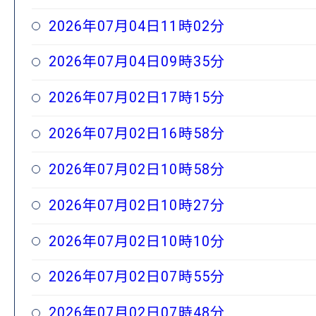
2026年07月04日11時02分
2026年07月04日09時35分
2026年07月02日17時15分
2026年07月02日16時58分
2026年07月02日10時58分
2026年07月02日10時27分
2026年07月02日10時10分
2026年07月02日07時55分
2026年07月02日07時48分