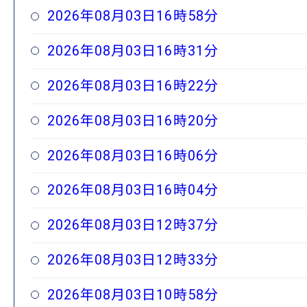
2026年08月03日16時58分
2026年08月03日16時31分
2026年08月03日16時22分
2026年08月03日16時20分
2026年08月03日16時06分
2026年08月03日16時04分
2026年08月03日12時37分
2026年08月03日12時33分
2026年08月03日10時58分