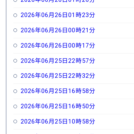
2026年06月26日01時23分
2026年06月26日00時21分
2026年06月26日00時17分
2026年06月25日22時57分
2026年06月25日22時32分
2026年06月25日16時58分
2026年06月25日16時50分
2026年06月25日10時58分