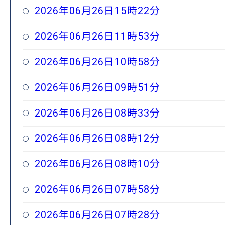
2026年06月26日15時22分
2026年06月26日11時53分
2026年06月26日10時58分
2026年06月26日09時51分
2026年06月26日08時33分
2026年06月26日08時12分
2026年06月26日08時10分
2026年06月26日07時58分
2026年06月26日07時28分