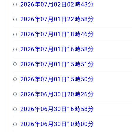
2026年07月02日02時43分
2026年07月01日22時58分
2026年07月01日18時46分
2026年07月01日16時58分
2026年07月01日15時51分
2026年07月01日15時50分
2026年06月30日20時26分
2026年06月30日16時58分
2026年06月30日10時00分