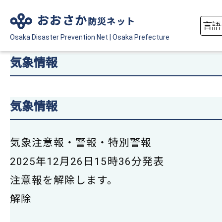
おおさか
防災ネット
Osaka Disaster
Prevention Net
|
Osaka Prefecture
気象情報
気象情報
気象注意報・警報・特別警報
2025年12月26日15時36分発表
注意報を解除します。
解除