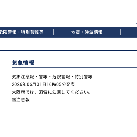
危険警報・特別警報等
地震・津波情報
気象情報
気象注意報・警報・危険警報・特別警報
2026年06月01日16時05分発表
大阪府では、落雷に注意してください。
雷注意報