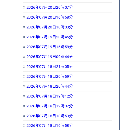
2026年07月20日20時07分
2026年07月20日16時58分
2026年07月20日10時03分
2026年07月19日20時45分
2026年07月19日16時58分
2026年07月19日09時44分
2026年07月18日21時05分
2026年07月18日20時59分
2026年07月18日20時44分
2026年07月18日19時12分
2026年07月18日19時02分
2026年07月18日18時53分
2026年07月18日16時58分