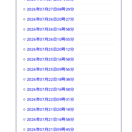
2026年07月27日08時29分
2026年07月26日20時27分
2026年07月26日16時58分
2026年07月26日10時05分
2026年07月25日20時12分
2026年07月25日16時58分
2026年07月25日09時56分
2026年07月22日18時38分
2026年07月22日16時58分
2026年07月22日09時31分
2026年07月21日20時18分
2026年07月21日16時58分
2026年07月21日09時45分