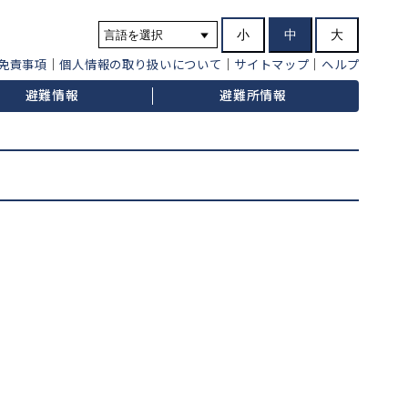
小
中
大
免責事項
個人情報の取り扱いについて
サイトマップ
ヘルプ
避難情報
避難所情報