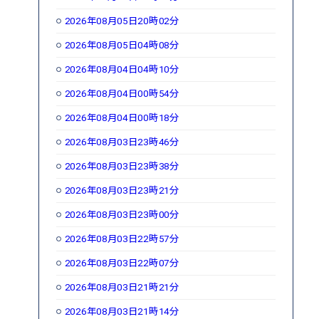
2026年08月05日20時02分
2026年08月05日04時08分
2026年08月04日04時10分
2026年08月04日00時54分
2026年08月04日00時18分
2026年08月03日23時46分
2026年08月03日23時38分
2026年08月03日23時21分
2026年08月03日23時00分
2026年08月03日22時57分
2026年08月03日22時07分
2026年08月03日21時21分
2026年08月03日21時14分