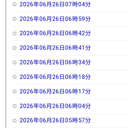
2026年06月26日07時04分
2026年06月26日06時59分
2026年06月26日06時42分
2026年06月26日06時41分
2026年06月26日06時34分
2026年06月26日06時18分
2026年06月26日06時17分
2026年06月26日06時04分
2026年06月26日05時57分