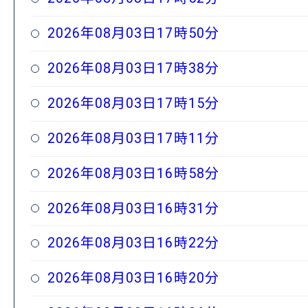
2026年08月03日17時50分
2026年08月03日17時38分
2026年08月03日17時15分
2026年08月03日17時11分
2026年08月03日16時58分
2026年08月03日16時31分
2026年08月03日16時22分
2026年08月03日16時20分