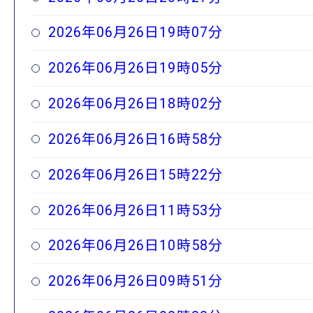
2026年06月26日19時07分
2026年06月26日19時05分
2026年06月26日18時02分
2026年06月26日16時58分
2026年06月26日15時22分
2026年06月26日11時53分
2026年06月26日10時58分
2026年06月26日09時51分