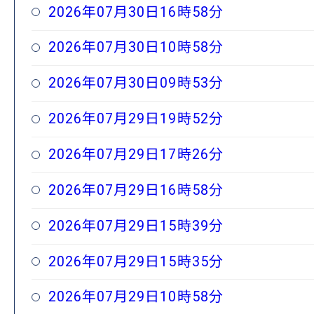
2026年07月30日16時58分
2026年07月30日10時58分
2026年07月30日09時53分
2026年07月29日19時52分
2026年07月29日17時26分
2026年07月29日16時58分
2026年07月29日15時39分
2026年07月29日15時35分
2026年07月29日10時58分