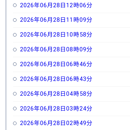
2026年06月28日12時06分
2026年06月28日11時09分
2026年06月28日10時58分
2026年06月28日08時09分
2026年06月28日06時46分
2026年06月28日06時43分
2026年06月28日04時58分
2026年06月28日03時24分
2026年06月28日02時49分