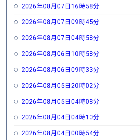
2026年08月07日16時58分
2026年08月07日09時45分
2026年08月07日04時58分
2026年08月06日10時58分
2026年08月06日09時33分
2026年08月05日20時02分
2026年08月05日04時08分
2026年08月04日04時10分
2026年08月04日00時54分