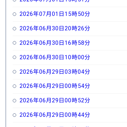
2026年07月01日15時50分
2026年06月30日20時26分
2026年06月30日16時58分
2026年06月30日10時00分
2026年06月29日03時04分
2026年06月29日00時54分
2026年06月29日00時52分
2026年06月29日00時44分