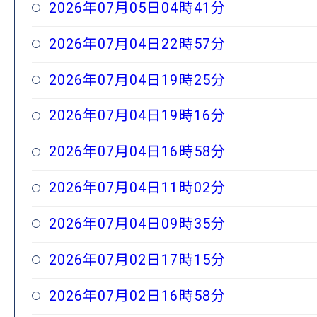
2026年07月05日04時41分
2026年07月04日22時57分
2026年07月04日19時25分
2026年07月04日19時16分
2026年07月04日16時58分
2026年07月04日11時02分
2026年07月04日09時35分
2026年07月02日17時15分
2026年07月02日16時58分