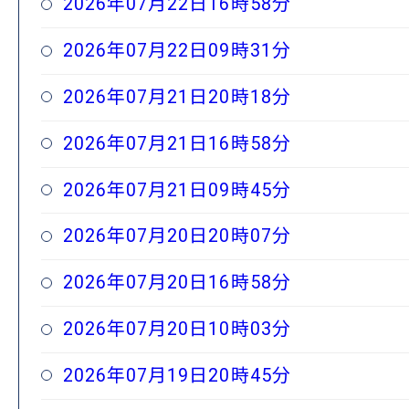
2026年07月22日16時58分
2026年07月22日09時31分
2026年07月21日20時18分
2026年07月21日16時58分
2026年07月21日09時45分
2026年07月20日20時07分
2026年07月20日16時58分
2026年07月20日10時03分
2026年07月19日20時45分