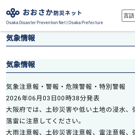
おおさか
防災ネット
Osaka Disaster
Prevention Net
|
Osaka Prefecture
気象情報
気象情報
気象注意報・警報・危険警報・特別警報
2026年06月03日00時38分発表
大阪府では、土砂災害や低い土地の浸水、
落雷に注意してください。
大雨注意報、土砂災害注意報、雷注意報、