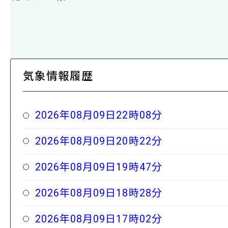
気象情報履歴
2026年08月09日22時08分
2026年08月09日20時22分
2026年08月09日19時47分
2026年08月09日18時28分
2026年08月09日17時02分