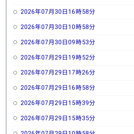
2026年07月30日16時58分
2026年07月30日10時58分
2026年07月30日09時53分
2026年07月29日19時52分
2026年07月29日17時26分
2026年07月29日16時58分
2026年07月29日15時39分
2026年07月29日15時35分
2026年07月29日10時58分