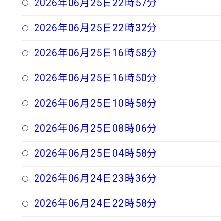
2026年06月25日22時57分
2026年06月25日22時32分
2026年06月25日16時58分
2026年06月25日16時50分
2026年06月25日10時58分
2026年06月25日08時06分
2026年06月25日04時58分
2026年06月24日23時36分
2026年06月24日22時58分