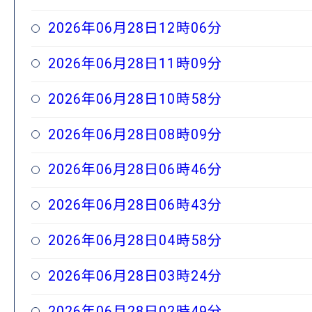
2026年06月28日12時06分
2026年06月28日11時09分
2026年06月28日10時58分
2026年06月28日08時09分
2026年06月28日06時46分
2026年06月28日06時43分
2026年06月28日04時58分
2026年06月28日03時24分
2026年06月28日02時49分