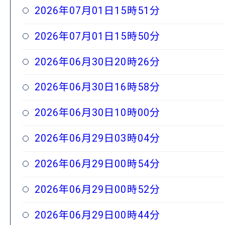
2026年07月01日15時51分
2026年07月01日15時50分
2026年06月30日20時26分
2026年06月30日16時58分
2026年06月30日10時00分
2026年06月29日03時04分
2026年06月29日00時54分
2026年06月29日00時52分
2026年06月29日00時44分