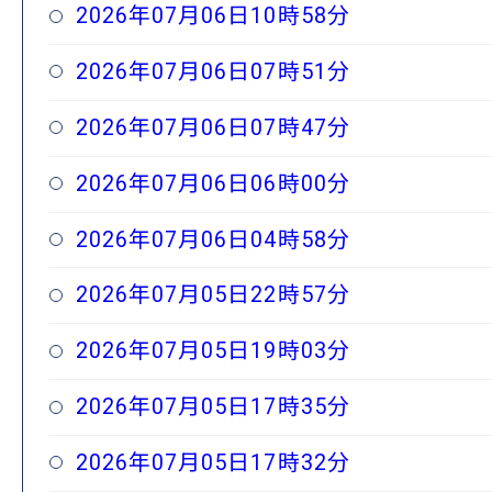
2026年07月06日10時58分
2026年07月06日07時51分
2026年07月06日07時47分
2026年07月06日06時00分
2026年07月06日04時58分
2026年07月05日22時57分
2026年07月05日19時03分
2026年07月05日17時35分
2026年07月05日17時32分