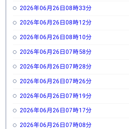
2026年06月26日08時33分
2026年06月26日08時12分
2026年06月26日08時10分
2026年06月26日07時58分
2026年06月26日07時28分
2026年06月26日07時26分
2026年06月26日07時19分
2026年06月26日07時17分
2026年06月26日07時08分