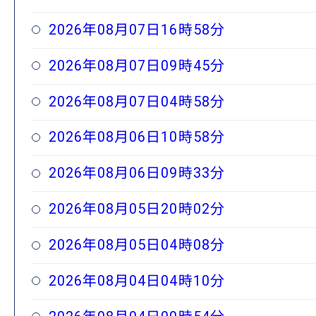
2026年08月07日16時58分
2026年08月07日09時45分
2026年08月07日04時58分
2026年08月06日10時58分
2026年08月06日09時33分
2026年08月05日20時02分
2026年08月05日04時08分
2026年08月04日04時10分