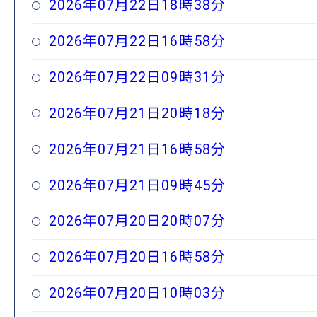
2026年07月22日18時38分
2026年07月22日16時58分
2026年07月22日09時31分
2026年07月21日20時18分
2026年07月21日16時58分
2026年07月21日09時45分
2026年07月20日20時07分
2026年07月20日16時58分
2026年07月20日10時03分