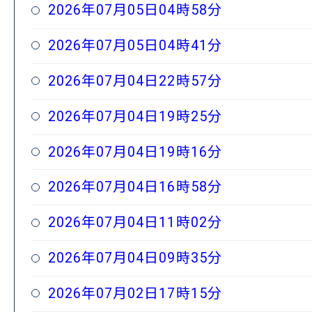
2026年07月05日04時58分
2026年07月05日04時41分
2026年07月04日22時57分
2026年07月04日19時25分
2026年07月04日19時16分
2026年07月04日16時58分
2026年07月04日11時02分
2026年07月04日09時35分
2026年07月02日17時15分