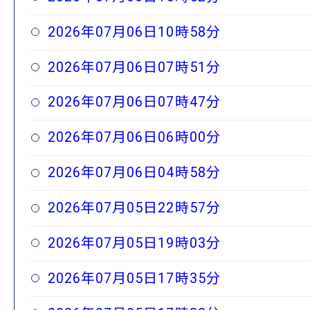
2026年07月06日10時58分
2026年07月06日07時51分
2026年07月06日07時47分
2026年07月06日06時00分
2026年07月06日04時58分
2026年07月05日22時57分
2026年07月05日19時03分
2026年07月05日17時35分