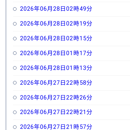
2026年06月28日02時49分
2026年06月28日02時19分
2026年06月28日02時15分
2026年06月28日01時17分
2026年06月28日01時13分
2026年06月27日22時58分
2026年06月27日22時26分
2026年06月27日22時21分
2026年06月27日21時57分