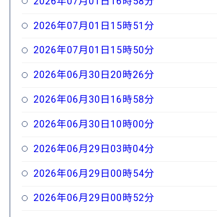
2026年07月01日16時58分
2026年07月01日15時51分
2026年07月01日15時50分
2026年06月30日20時26分
2026年06月30日16時58分
2026年06月30日10時00分
2026年06月29日03時04分
2026年06月29日00時54分
2026年06月29日00時52分