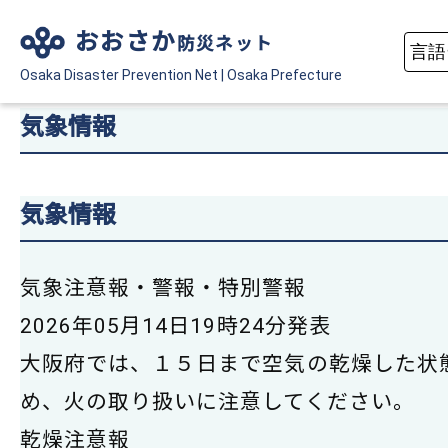
おおさか
防災ネット
Osaka Disaster
Prevention Net
|
Osaka Prefecture
気象情報
気象情報
気象注意報・警報・特別警報
2026年05月14日19時24分発表
大阪府では、１５日まで空気の乾燥した状
め、火の取り扱いに注意してください。
乾燥注意報