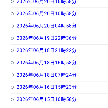
2026年06月20日16時58分
2026年06月20日10時58分
2026年06月20日04時58分
2026年06月19日22時36分
2026年06月18日21時22分
2026年06月18日16時58分
2026年06月18日07時24分
2026年06月16日15時23分
2026年06月15日10時58分