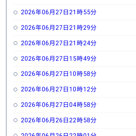
2026年06月27日21時55分
2026年06月27日21時29分
2026年06月27日21時24分
2026年06月27日15時49分
2026年06月27日10時58分
2026年06月27日10時12分
2026年06月27日04時58分
2026年06月26日22時58分
2026年06月26日22時01分