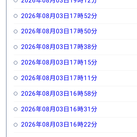
2026年08月03日19時12分
2026年08月03日17時52分
2026年08月03日17時50分
2026年08月03日17時38分
2026年08月03日17時15分
2026年08月03日17時11分
2026年08月03日16時58分
2026年08月03日16時31分
2026年08月03日16時22分