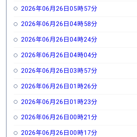
2026年06月26日05時57分
2026年06月26日04時58分
2026年06月26日04時24分
2026年06月26日04時04分
2026年06月26日03時57分
2026年06月26日01時26分
2026年06月26日01時23分
2026年06月26日00時21分
2026年06月26日00時17分