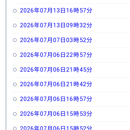
2026年07月13日16時57分
2026年07月13日09時32分
2026年07月07日03時52分
2026年07月06日22時57分
2026年07月06日21時45分
2026年07月06日21時42分
2026年07月06日16時57分
2026年07月06日15時53分
2026年07月06日15時52分