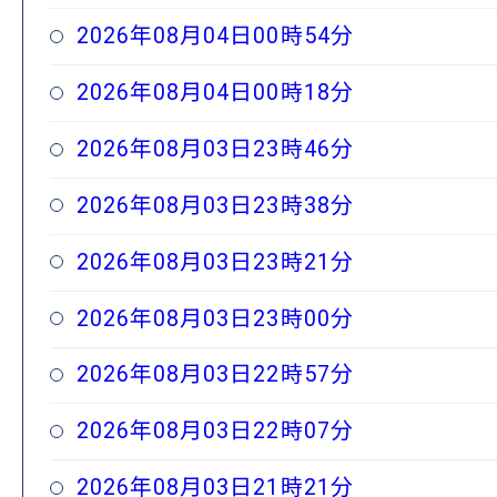
2026年08月04日00時54分
2026年08月04日00時18分
2026年08月03日23時46分
2026年08月03日23時38分
2026年08月03日23時21分
2026年08月03日23時00分
2026年08月03日22時57分
2026年08月03日22時07分
2026年08月03日21時21分