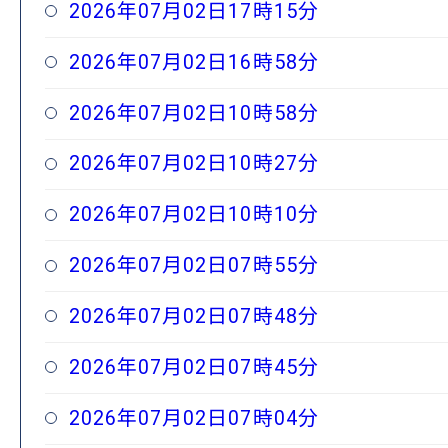
2026年07月02日17時15分
2026年07月02日16時58分
2026年07月02日10時58分
2026年07月02日10時27分
2026年07月02日10時10分
2026年07月02日07時55分
2026年07月02日07時48分
2026年07月02日07時45分
2026年07月02日07時04分