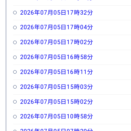
2026年07月05日17時32分
2026年07月05日17時04分
2026年07月05日17時02分
2026年07月05日16時58分
2026年07月05日16時11分
2026年07月05日15時03分
2026年07月05日15時02分
2026年07月05日10時58分