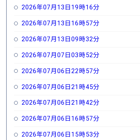
2026年07月13日19時16分
2026年07月13日16時57分
2026年07月13日09時32分
2026年07月07日03時52分
2026年07月06日22時57分
2026年07月06日21時45分
2026年07月06日21時42分
2026年07月06日16時57分
2026年07月06日15時53分