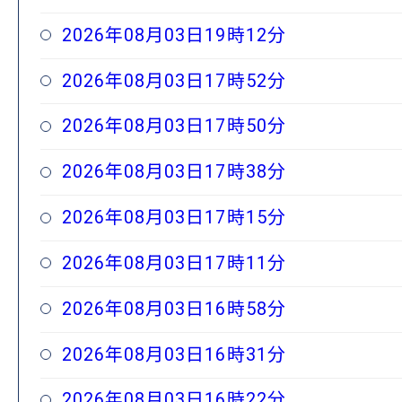
2026年08月03日19時12分
2026年08月03日17時52分
2026年08月03日17時50分
2026年08月03日17時38分
2026年08月03日17時15分
2026年08月03日17時11分
2026年08月03日16時58分
2026年08月03日16時31分
2026年08月03日16時22分