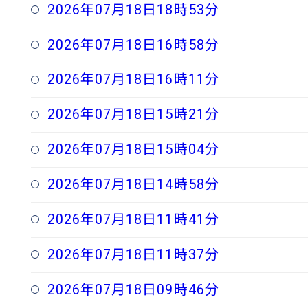
2026年07月18日18時53分
2026年07月18日16時58分
2026年07月18日16時11分
2026年07月18日15時21分
2026年07月18日15時04分
2026年07月18日14時58分
2026年07月18日11時41分
2026年07月18日11時37分
2026年07月18日09時46分