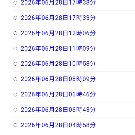
2026年06月28日17時38分
2026年06月28日17時33分
2026年06月28日12時06分
2026年06月28日11時09分
2026年06月28日10時58分
2026年06月28日08時09分
2026年06月28日06時46分
2026年06月28日06時43分
2026年06月28日04時58分