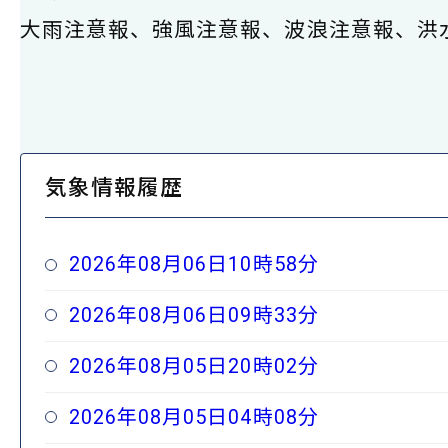
大雨注意報、強風注意報、波浪注意報、洪
気象情報履歴
2026年08月06日10時58分
2026年08月06日09時33分
2026年08月05日20時02分
2026年08月05日04時08分