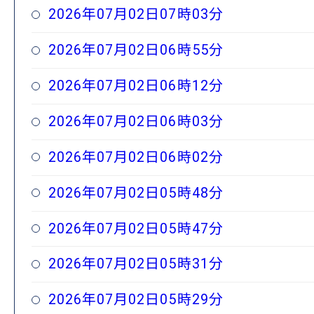
2026年07月02日07時03分
2026年07月02日06時55分
2026年07月02日06時12分
2026年07月02日06時03分
2026年07月02日06時02分
2026年07月02日05時48分
2026年07月02日05時47分
2026年07月02日05時31分
2026年07月02日05時29分