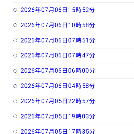
2026年07月06日15時52分
2026年07月06日10時58分
2026年07月06日07時51分
2026年07月06日07時47分
2026年07月06日06時00分
2026年07月06日04時58分
2026年07月05日22時57分
2026年07月05日19時03分
2026年07月05日17時35分