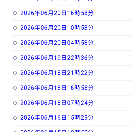
2026年06月20日16時58分
2026年06月20日10時58分
2026年06月20日04時58分
2026年06月19日22時36分
2026年06月18日21時22分
2026年06月18日16時58分
2026年06月18日07時24分
2026年06月16日15時23分