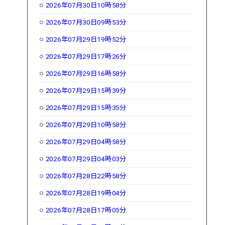
2026年07月30日10時58分
2026年07月30日09時53分
2026年07月29日19時52分
2026年07月29日17時26分
2026年07月29日16時58分
2026年07月29日15時39分
2026年07月29日15時35分
2026年07月29日10時58分
2026年07月29日04時58分
2026年07月29日04時03分
2026年07月28日22時58分
2026年07月28日19時04分
2026年07月28日17時05分