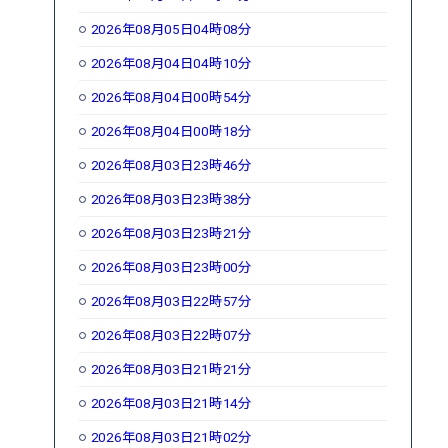
2026年08月05日04時08分
2026年08月04日04時10分
2026年08月04日00時54分
2026年08月04日00時18分
2026年08月03日23時46分
2026年08月03日23時38分
2026年08月03日23時21分
2026年08月03日23時00分
2026年08月03日22時57分
2026年08月03日22時07分
2026年08月03日21時21分
2026年08月03日21時14分
2026年08月03日21時02分