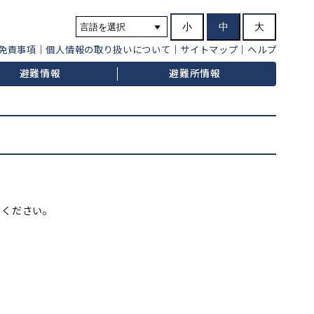
小
中
大
免責事項
個人情報の取り扱いについて
サイトマップ
ヘルプ
避難情報
避難所情報
てください。