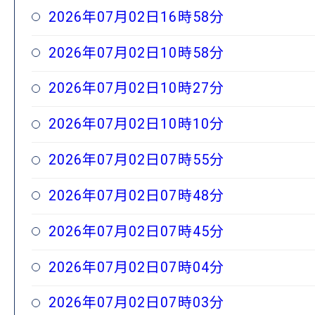
2026年07月02日16時58分
2026年07月02日10時58分
2026年07月02日10時27分
2026年07月02日10時10分
2026年07月02日07時55分
2026年07月02日07時48分
2026年07月02日07時45分
2026年07月02日07時04分
2026年07月02日07時03分