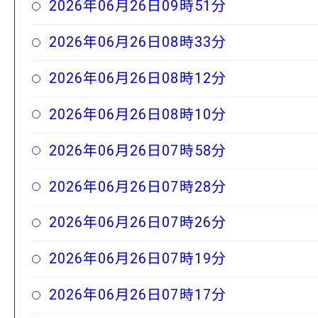
2026年06月26日09時51分
2026年06月26日08時33分
2026年06月26日08時12分
2026年06月26日08時10分
2026年06月26日07時58分
2026年06月26日07時28分
2026年06月26日07時26分
2026年06月26日07時19分
2026年06月26日07時17分