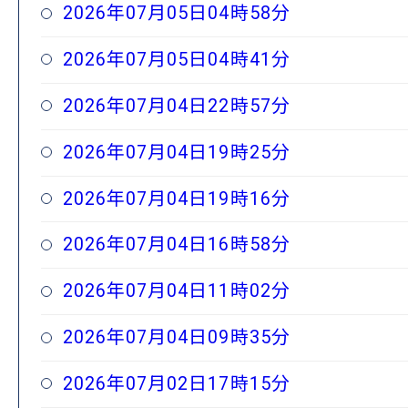
2026年07月05日04時58分
2026年07月05日04時41分
2026年07月04日22時57分
2026年07月04日19時25分
2026年07月04日19時16分
2026年07月04日16時58分
2026年07月04日11時02分
2026年07月04日09時35分
2026年07月02日17時15分