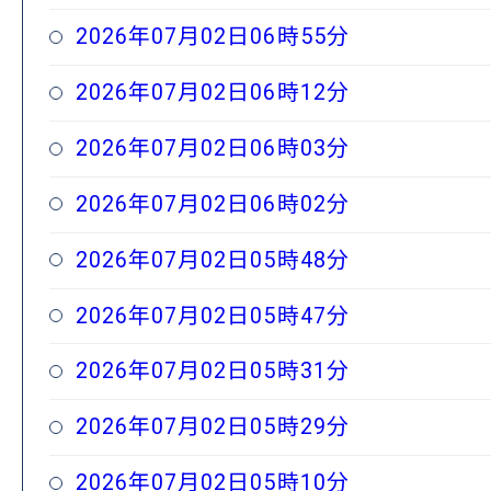
2026年07月02日06時55分
2026年07月02日06時12分
2026年07月02日06時03分
2026年07月02日06時02分
2026年07月02日05時48分
2026年07月02日05時47分
2026年07月02日05時31分
2026年07月02日05時29分
2026年07月02日05時10分