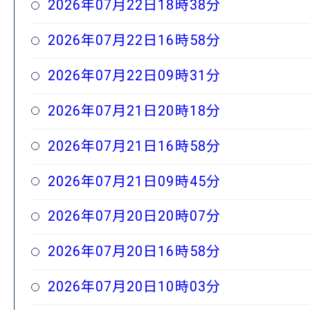
2026年07月22日18時38分
2026年07月22日16時58分
2026年07月22日09時31分
2026年07月21日20時18分
2026年07月21日16時58分
2026年07月21日09時45分
2026年07月20日20時07分
2026年07月20日16時58分
2026年07月20日10時03分