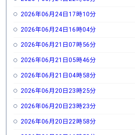
2026年06月24日17時10分
2026年06月24日16時04分
2026年06月21日07時56分
2026年06月21日05時46分
2026年06月21日04時58分
2026年06月20日23時25分
2026年06月20日23時23分
2026年06月20日22時58分