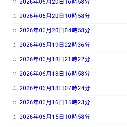
2026年06月20日16時58分
2026年06月20日10時58分
2026年06月20日04時58分
2026年06月19日22時36分
2026年06月18日21時22分
2026年06月18日16時58分
2026年06月18日07時24分
2026年06月16日15時23分
2026年06月15日10時58分