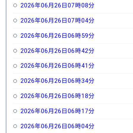
2026年06月26日07時08分
2026年06月26日07時04分
2026年06月26日06時59分
2026年06月26日06時42分
2026年06月26日06時41分
2026年06月26日06時34分
2026年06月26日06時18分
2026年06月26日06時17分
2026年06月26日06時04分