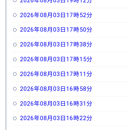
2026年08月03日19時12分
2026年08月03日17時52分
2026年08月03日17時50分
2026年08月03日17時38分
2026年08月03日17時15分
2026年08月03日17時11分
2026年08月03日16時58分
2026年08月03日16時31分
2026年08月03日16時22分