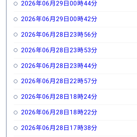
2026年06月29日00時44分
2026年06月29日00時42分
2026年06月28日23時56分
2026年06月28日23時53分
2026年06月28日23時44分
2026年06月28日22時57分
2026年06月28日18時24分
2026年06月28日18時22分
2026年06月28日17時38分