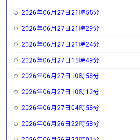
2026年06月27日21時55分
2026年06月27日21時29分
2026年06月27日21時24分
2026年06月27日15時49分
2026年06月27日10時58分
2026年06月27日10時12分
2026年06月27日04時58分
2026年06月26日22時58分
2026年06月26日22時01分