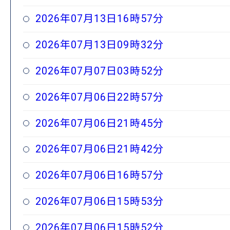
2026年07月13日16時57分
2026年07月13日09時32分
2026年07月07日03時52分
2026年07月06日22時57分
2026年07月06日21時45分
2026年07月06日21時42分
2026年07月06日16時57分
2026年07月06日15時53分
2026年07月06日15時52分