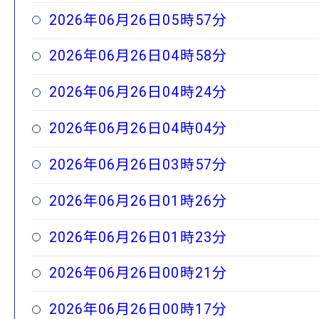
2026年06月26日05時57分
2026年06月26日04時58分
2026年06月26日04時24分
2026年06月26日04時04分
2026年06月26日03時57分
2026年06月26日01時26分
2026年06月26日01時23分
2026年06月26日00時21分
2026年06月26日00時17分