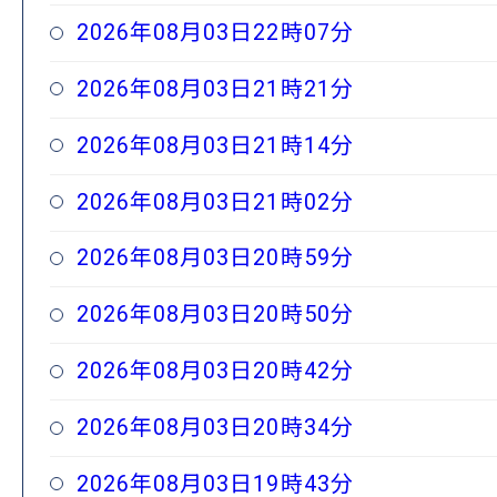
2026年08月03日22時07分
2026年08月03日21時21分
2026年08月03日21時14分
2026年08月03日21時02分
2026年08月03日20時59分
2026年08月03日20時50分
2026年08月03日20時42分
2026年08月03日20時34分
2026年08月03日19時43分