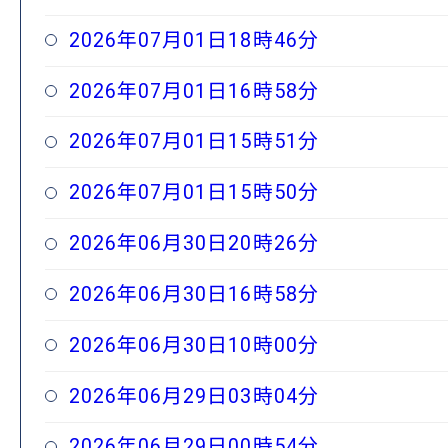
2026年07月01日18時46分
2026年07月01日16時58分
2026年07月01日15時51分
2026年07月01日15時50分
2026年06月30日20時26分
2026年06月30日16時58分
2026年06月30日10時00分
2026年06月29日03時04分
2026年06月29日00時54分