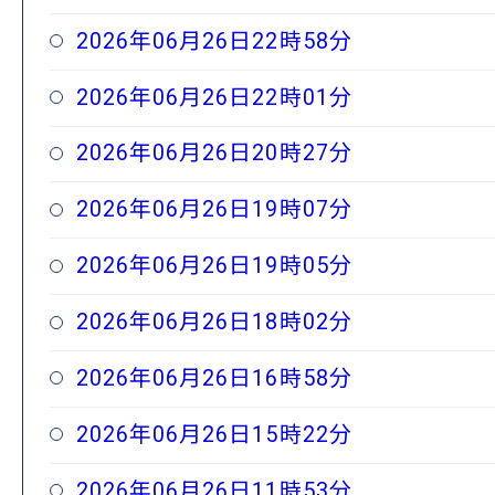
2026年06月26日22時58分
2026年06月26日22時01分
2026年06月26日20時27分
2026年06月26日19時07分
2026年06月26日19時05分
2026年06月26日18時02分
2026年06月26日16時58分
2026年06月26日15時22分
2026年06月26日11時53分