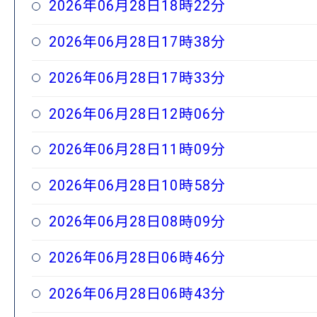
2026年06月28日18時22分
2026年06月28日17時38分
2026年06月28日17時33分
2026年06月28日12時06分
2026年06月28日11時09分
2026年06月28日10時58分
2026年06月28日08時09分
2026年06月28日06時46分
2026年06月28日06時43分