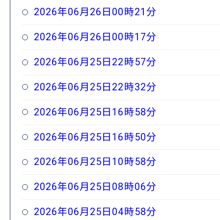
2026年06月26日00時21分
2026年06月26日00時17分
2026年06月25日22時57分
2026年06月25日22時32分
2026年06月25日16時58分
2026年06月25日16時50分
2026年06月25日10時58分
2026年06月25日08時06分
2026年06月25日04時58分