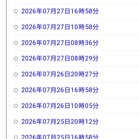
2026年07月27日16時58分
2026年07月27日10時58分
2026年07月27日08時36分
2026年07月27日08時29分
2026年07月26日20時27分
2026年07月26日16時58分
2026年07月26日10時05分
2026年07月25日20時12分
2026年07月25日16時58分