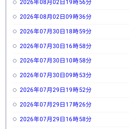
2026年08月02日19時56分
2026年08月02日09時36分
2026年07月30日18時59分
2026年07月30日16時58分
2026年07月30日10時58分
2026年07月30日09時53分
2026年07月29日19時52分
2026年07月29日17時26分
2026年07月29日16時58分