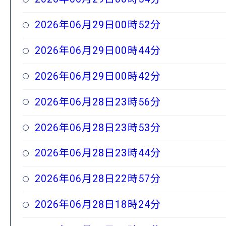
2026年06月29日00時52分
2026年06月29日00時44分
2026年06月29日00時42分
2026年06月28日23時56分
2026年06月28日23時53分
2026年06月28日23時44分
2026年06月28日22時57分
2026年06月28日18時24分