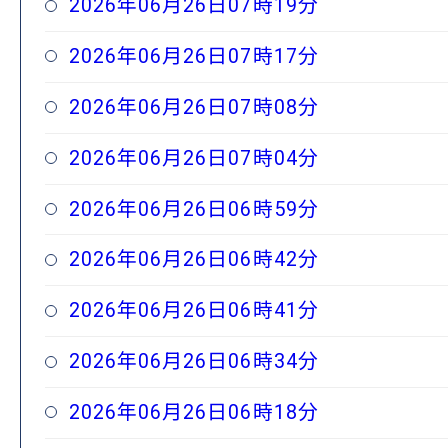
2026年06月26日07時19分
2026年06月26日07時17分
2026年06月26日07時08分
2026年06月26日07時04分
2026年06月26日06時59分
2026年06月26日06時42分
2026年06月26日06時41分
2026年06月26日06時34分
2026年06月26日06時18分