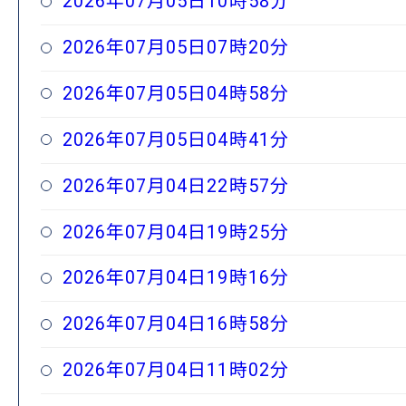
2026年07月05日10時58分
2026年07月05日07時20分
2026年07月05日04時58分
2026年07月05日04時41分
2026年07月04日22時57分
2026年07月04日19時25分
2026年07月04日19時16分
2026年07月04日16時58分
2026年07月04日11時02分