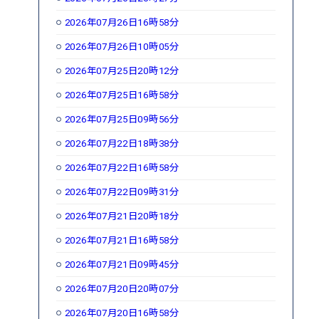
2026年07月26日16時58分
2026年07月26日10時05分
2026年07月25日20時12分
2026年07月25日16時58分
2026年07月25日09時56分
2026年07月22日18時38分
2026年07月22日16時58分
2026年07月22日09時31分
2026年07月21日20時18分
2026年07月21日16時58分
2026年07月21日09時45分
2026年07月20日20時07分
2026年07月20日16時58分