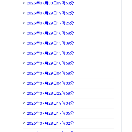
2026年07月30日09時53分
2026年07月29日19時52分
2026年07月29日17時26分
2026年07月29日16時58分
2026年07月29日15時39分
2026年07月29日15時35分
2026年07月29日10時58分
2026年07月29日04時58分
2026年07月29日04時03分
2026年07月28日22時58分
2026年07月28日19時04分
2026年07月28日17時05分
2026年07月28日17時02分