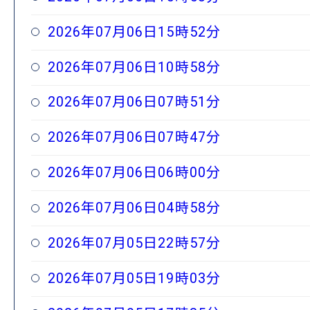
2026年07月06日15時52分
2026年07月06日10時58分
2026年07月06日07時51分
2026年07月06日07時47分
2026年07月06日06時00分
2026年07月06日04時58分
2026年07月05日22時57分
2026年07月05日19時03分