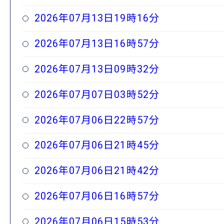
2026年07月13日19時16分
2026年07月13日16時57分
2026年07月13日09時32分
2026年07月07日03時52分
2026年07月06日22時57分
2026年07月06日21時45分
2026年07月06日21時42分
2026年07月06日16時57分
2026年07月06日15時53分