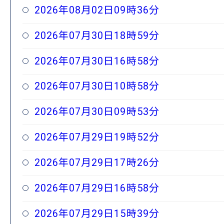
2026年08月02日09時36分
2026年07月30日18時59分
2026年07月30日16時58分
2026年07月30日10時58分
2026年07月30日09時53分
2026年07月29日19時52分
2026年07月29日17時26分
2026年07月29日16時58分
2026年07月29日15時39分