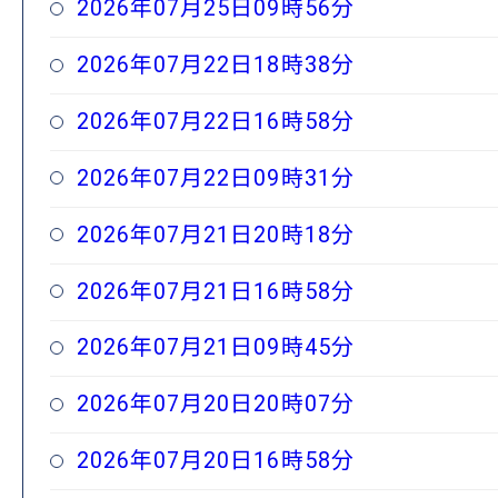
2026年07月25日09時56分
2026年07月22日18時38分
2026年07月22日16時58分
2026年07月22日09時31分
2026年07月21日20時18分
2026年07月21日16時58分
2026年07月21日09時45分
2026年07月20日20時07分
2026年07月20日16時58分