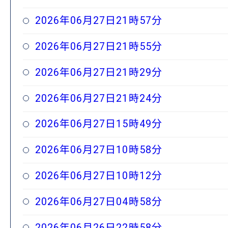
2026年06月27日21時57分
2026年06月27日21時55分
2026年06月27日21時29分
2026年06月27日21時24分
2026年06月27日15時49分
2026年06月27日10時58分
2026年06月27日10時12分
2026年06月27日04時58分
2026年06月26日22時58分