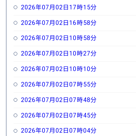
2026年07月02日17時15分
2026年07月02日16時58分
2026年07月02日10時58分
2026年07月02日10時27分
2026年07月02日10時10分
2026年07月02日07時55分
2026年07月02日07時48分
2026年07月02日07時45分
2026年07月02日07時04分