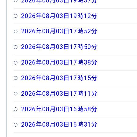
2026年08月03日19時37分
2026年08月03日19時12分
2026年08月03日17時52分
2026年08月03日17時50分
2026年08月03日17時38分
2026年08月03日17時15分
2026年08月03日17時11分
2026年08月03日16時58分
2026年08月03日16時31分