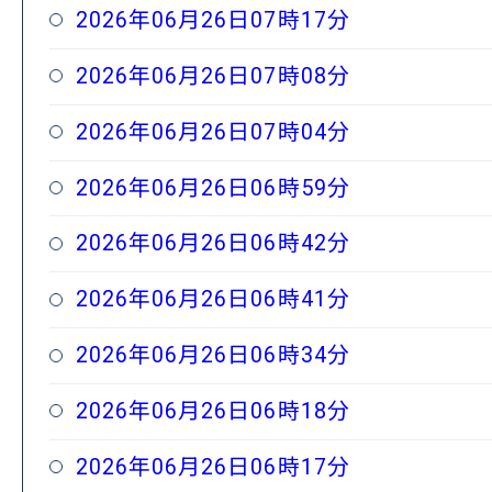
2026年06月26日07時17分
2026年06月26日07時08分
2026年06月26日07時04分
2026年06月26日06時59分
2026年06月26日06時42分
2026年06月26日06時41分
2026年06月26日06時34分
2026年06月26日06時18分
2026年06月26日06時17分