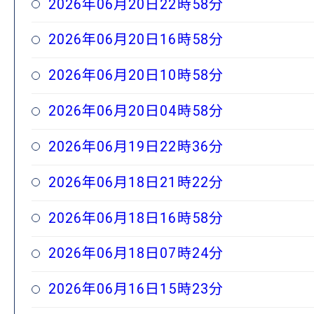
2026年06月20日22時58分
2026年06月20日16時58分
2026年06月20日10時58分
2026年06月20日04時58分
2026年06月19日22時36分
2026年06月18日21時22分
2026年06月18日16時58分
2026年06月18日07時24分
2026年06月16日15時23分