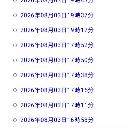
2026年08月03日19時43分
2026年08月03日19時37分
2026年08月03日19時12分
2026年08月03日17時52分
2026年08月03日17時50分
2026年08月03日17時38分
2026年08月03日17時15分
2026年08月03日17時11分
2026年08月03日16時58分