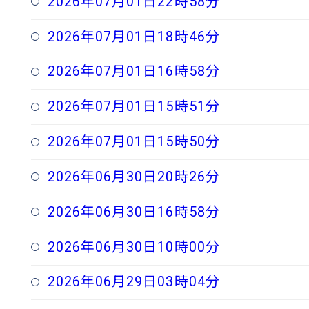
2026年07月01日22時58分
2026年07月01日18時46分
2026年07月01日16時58分
2026年07月01日15時51分
2026年07月01日15時50分
2026年06月30日20時26分
2026年06月30日16時58分
2026年06月30日10時00分
2026年06月29日03時04分