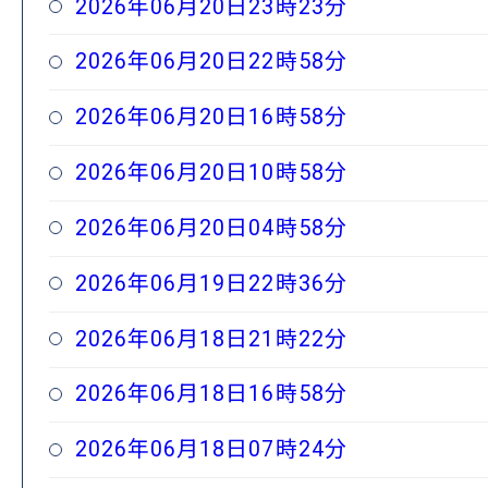
2026年06月20日23時23分
2026年06月20日22時58分
2026年06月20日16時58分
2026年06月20日10時58分
2026年06月20日04時58分
2026年06月19日22時36分
2026年06月18日21時22分
2026年06月18日16時58分
2026年06月18日07時24分