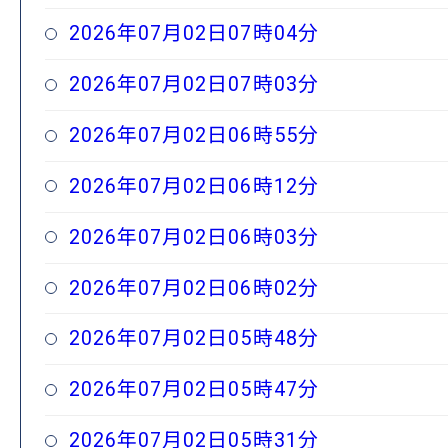
2026年07月02日07時04分
2026年07月02日07時03分
2026年07月02日06時55分
2026年07月02日06時12分
2026年07月02日06時03分
2026年07月02日06時02分
2026年07月02日05時48分
2026年07月02日05時47分
2026年07月02日05時31分