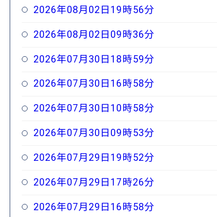
2026年08月02日19時56分
2026年08月02日09時36分
2026年07月30日18時59分
2026年07月30日16時58分
2026年07月30日10時58分
2026年07月30日09時53分
2026年07月29日19時52分
2026年07月29日17時26分
2026年07月29日16時58分