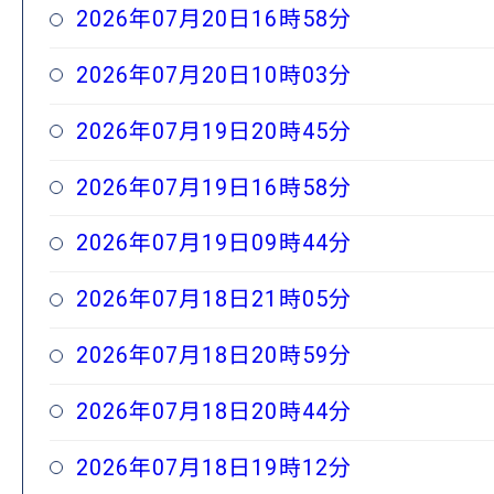
2026年07月20日16時58分
2026年07月20日10時03分
2026年07月19日20時45分
2026年07月19日16時58分
2026年07月19日09時44分
2026年07月18日21時05分
2026年07月18日20時59分
2026年07月18日20時44分
2026年07月18日19時12分