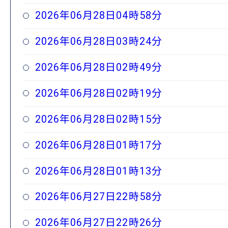
2026年06月28日04時58分
2026年06月28日03時24分
2026年06月28日02時49分
2026年06月28日02時19分
2026年06月28日02時15分
2026年06月28日01時17分
2026年06月28日01時13分
2026年06月27日22時58分
2026年06月27日22時26分