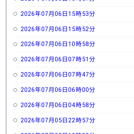
2026年07月06日15時53分
2026年07月06日15時52分
2026年07月06日10時58分
2026年07月06日07時51分
2026年07月06日07時47分
2026年07月06日06時00分
2026年07月06日04時58分
2026年07月05日22時57分