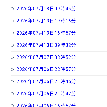
2026年07月18日09時46分
2026年07月13日19時16分
2026年07月13日16時57分
2026年07月13日09時32分
2026年07月07日03時52分
2026年07月06日22時57分
2026年07月06日21時45分
2026年07月06日21時42分
2026年07月06日16時57分