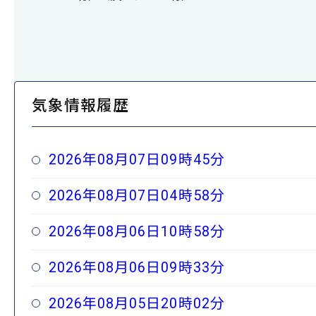
気象情報履歴
2026年08月07日09時45分
2026年08月07日04時58分
2026年08月06日10時58分
2026年08月06日09時33分
2026年08月05日20時02分