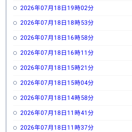
2026年07月18日19時02分
2026年07月18日18時53分
2026年07月18日16時58分
2026年07月18日16時11分
2026年07月18日15時21分
2026年07月18日15時04分
2026年07月18日14時58分
2026年07月18日11時41分
2026年07月18日11時37分