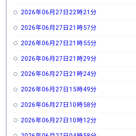
2026年06月27日22時21分
2026年06月27日21時57分
2026年06月27日21時55分
2026年06月27日21時29分
2026年06月27日21時24分
2026年06月27日15時49分
2026年06月27日10時58分
2026年06月27日10時12分
2026年06月27日04時58分