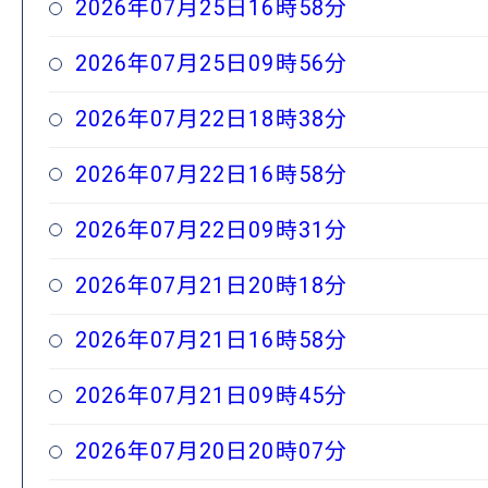
2026年07月25日16時58分
2026年07月25日09時56分
2026年07月22日18時38分
2026年07月22日16時58分
2026年07月22日09時31分
2026年07月21日20時18分
2026年07月21日16時58分
2026年07月21日09時45分
2026年07月20日20時07分