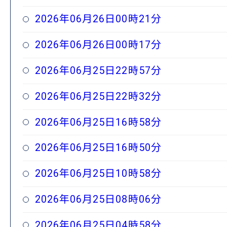
2026年06月26日00時21分
2026年06月26日00時17分
2026年06月25日22時57分
2026年06月25日22時32分
2026年06月25日16時58分
2026年06月25日16時50分
2026年06月25日10時58分
2026年06月25日08時06分
2026年06月25日04時58分