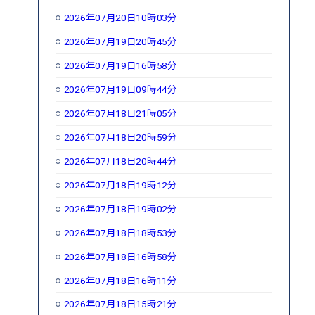
2026年07月20日10時03分
2026年07月19日20時45分
2026年07月19日16時58分
2026年07月19日09時44分
2026年07月18日21時05分
2026年07月18日20時59分
2026年07月18日20時44分
2026年07月18日19時12分
2026年07月18日19時02分
2026年07月18日18時53分
2026年07月18日16時58分
2026年07月18日16時11分
2026年07月18日15時21分