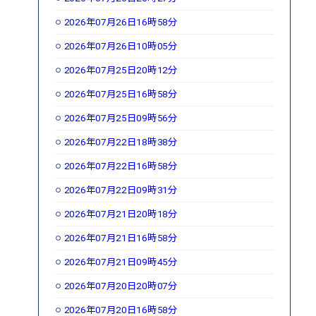
2026年07月26日16時58分
2026年07月26日10時05分
2026年07月25日20時12分
2026年07月25日16時58分
2026年07月25日09時56分
2026年07月22日18時38分
2026年07月22日16時58分
2026年07月22日09時31分
2026年07月21日20時18分
2026年07月21日16時58分
2026年07月21日09時45分
2026年07月20日20時07分
2026年07月20日16時58分