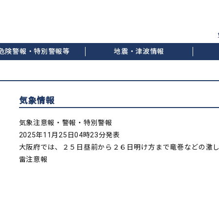
危険警報・特別警報等
地震・津波情報
気象情報
気象注意報・警報・特別警報
2025年11月25日04時23分発表
大阪府では、２５日昼前から２６日明け方まで竜巻などの激
雷注意報