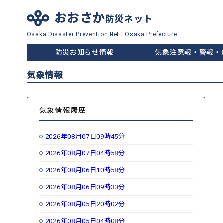
おおさか
防災ネット
Osaka Disaster
Prevention Net
|
Osaka Prefecture
防災お知らせ情報
気象注意報・警報・
気象情報
気象情報履歴
2026年08月07日09時45分
2026年08月07日04時58分
2026年08月06日10時58分
2026年08月06日09時33分
2026年08月05日20時02分
2026年08月05日04時08分