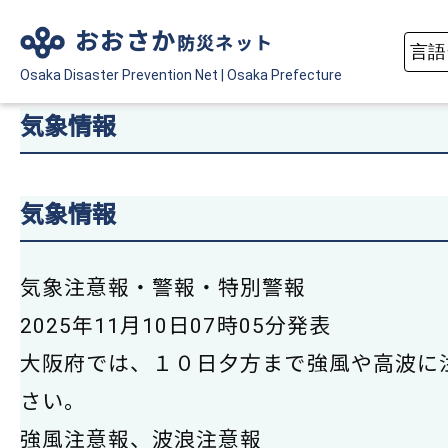
おおさか
防災ネット
Osaka Disaster
Prevention Net
|
Osaka Prefecture
気象情報
気象情報
気象注意報・警報・特別警報
2025年11月10日07時05分発表
大阪府では、１０日夕方まで強風や高波に
さい。
強風注意報、波浪注意報