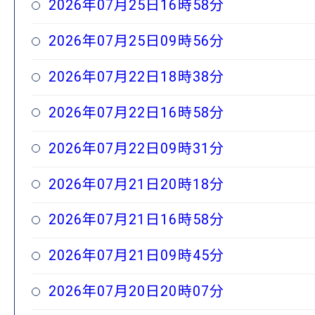
2026年07月25日16時58分
2026年07月25日09時56分
2026年07月22日18時38分
2026年07月22日16時58分
2026年07月22日09時31分
2026年07月21日20時18分
2026年07月21日16時58分
2026年07月21日09時45分
2026年07月20日20時07分