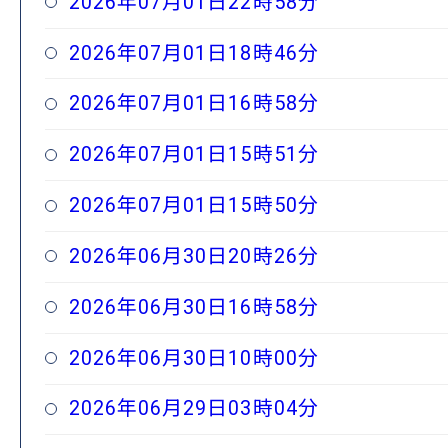
2026年07月01日22時58分
2026年07月01日18時46分
2026年07月01日16時58分
2026年07月01日15時51分
2026年07月01日15時50分
2026年06月30日20時26分
2026年06月30日16時58分
2026年06月30日10時00分
2026年06月29日03時04分