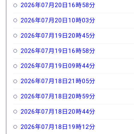
2026年07月20日16時58分
2026年07月20日10時03分
2026年07月19日20時45分
2026年07月19日16時58分
2026年07月19日09時44分
2026年07月18日21時05分
2026年07月18日20時59分
2026年07月18日20時44分
2026年07月18日19時12分