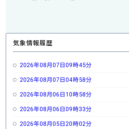
気象情報履歴
2026年08月07日09時45分
2026年08月07日04時58分
2026年08月06日10時58分
2026年08月06日09時33分
2026年08月05日20時02分