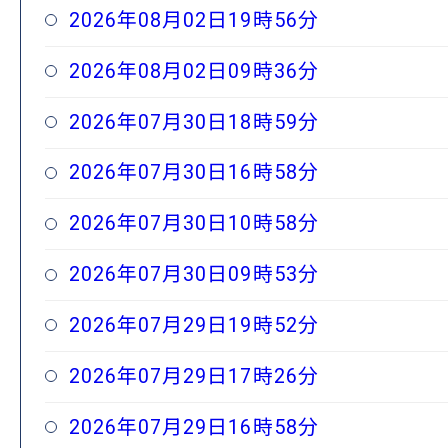
2026年08月02日19時56分
2026年08月02日09時36分
2026年07月30日18時59分
2026年07月30日16時58分
2026年07月30日10時58分
2026年07月30日09時53分
2026年07月29日19時52分
2026年07月29日17時26分
2026年07月29日16時58分