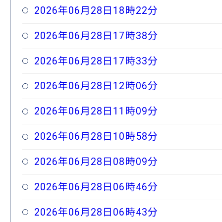
2026年06月28日18時22分
2026年06月28日17時38分
2026年06月28日17時33分
2026年06月28日12時06分
2026年06月28日11時09分
2026年06月28日10時58分
2026年06月28日08時09分
2026年06月28日06時46分
2026年06月28日06時43分