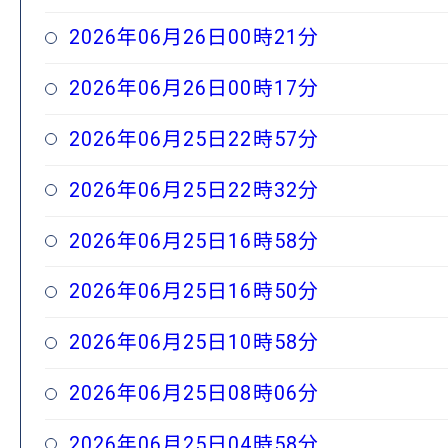
2026年06月26日00時21分
2026年06月26日00時17分
2026年06月25日22時57分
2026年06月25日22時32分
2026年06月25日16時58分
2026年06月25日16時50分
2026年06月25日10時58分
2026年06月25日08時06分
2026年06月25日04時58分