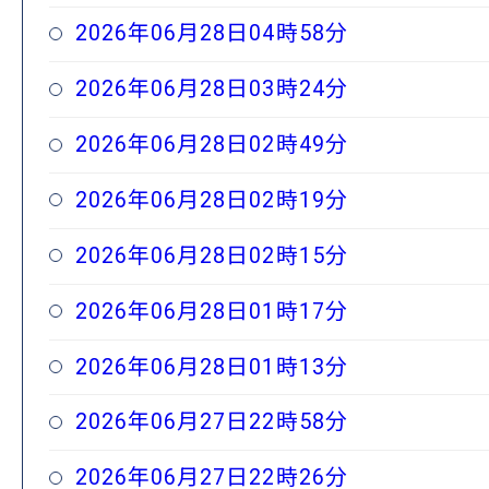
2026年06月28日04時58分
2026年06月28日03時24分
2026年06月28日02時49分
2026年06月28日02時19分
2026年06月28日02時15分
2026年06月28日01時17分
2026年06月28日01時13分
2026年06月27日22時58分
2026年06月27日22時26分