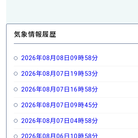
気象情報履歴
2026年08月08日09時58分
2026年08月07日19時53分
2026年08月07日16時58分
2026年08月07日09時45分
2026年08月07日04時58分
2026年08月06日10時58分