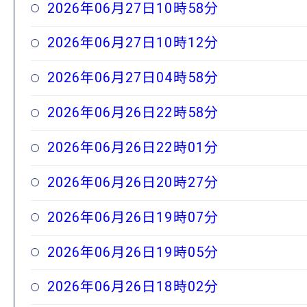
2026年06月27日10時58分
2026年06月27日10時12分
2026年06月27日04時58分
2026年06月26日22時58分
2026年06月26日22時01分
2026年06月26日20時27分
2026年06月26日19時07分
2026年06月26日19時05分
2026年06月26日18時02分