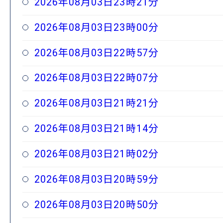
2026年08月03日23時21分
2026年08月03日23時00分
2026年08月03日22時57分
2026年08月03日22時07分
2026年08月03日21時21分
2026年08月03日21時14分
2026年08月03日21時02分
2026年08月03日20時59分
2026年08月03日20時50分