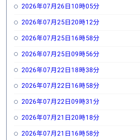
2026年07月26日10時05分
2026年07月25日20時12分
2026年07月25日16時58分
2026年07月25日09時56分
2026年07月22日18時38分
2026年07月22日16時58分
2026年07月22日09時31分
2026年07月21日20時18分
2026年07月21日16時58分