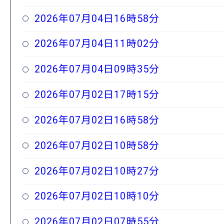
2026年07月04日16時58分
2026年07月04日11時02分
2026年07月04日09時35分
2026年07月02日17時15分
2026年07月02日16時58分
2026年07月02日10時58分
2026年07月02日10時27分
2026年07月02日10時10分
2026年07月02日07時55分