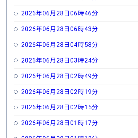
2026年06月28日06時46分
2026年06月28日06時43分
2026年06月28日04時58分
2026年06月28日03時24分
2026年06月28日02時49分
2026年06月28日02時19分
2026年06月28日02時15分
2026年06月28日01時17分