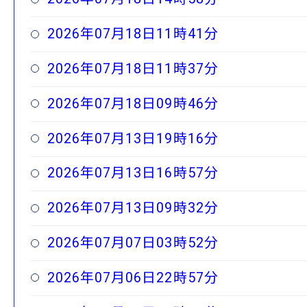
2026年07月18日11時41分
2026年07月18日11時37分
2026年07月18日09時46分
2026年07月13日19時16分
2026年07月13日16時57分
2026年07月13日09時32分
2026年07月07日03時52分
2026年07月06日22時57分