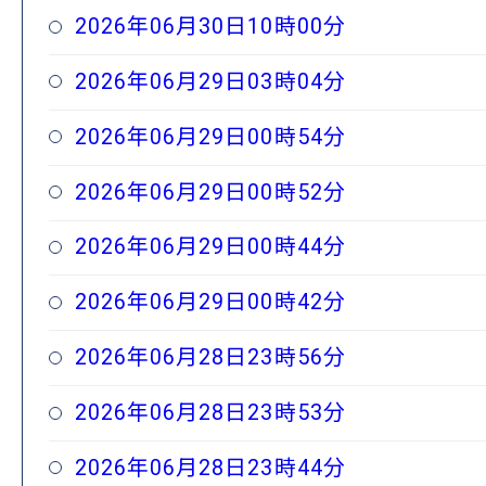
2026年06月30日10時00分
2026年06月29日03時04分
2026年06月29日00時54分
2026年06月29日00時52分
2026年06月29日00時44分
2026年06月29日00時42分
2026年06月28日23時56分
2026年06月28日23時53分
2026年06月28日23時44分