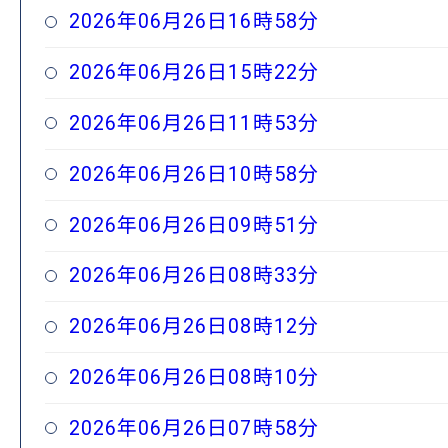
2026年06月26日16時58分
2026年06月26日15時22分
2026年06月26日11時53分
2026年06月26日10時58分
2026年06月26日09時51分
2026年06月26日08時33分
2026年06月26日08時12分
2026年06月26日08時10分
2026年06月26日07時58分