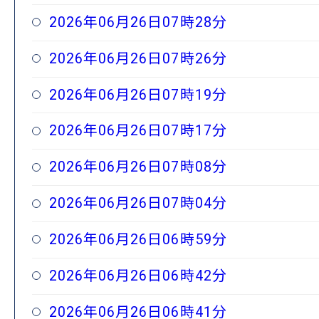
2026年06月26日07時28分
2026年06月26日07時26分
2026年06月26日07時19分
2026年06月26日07時17分
2026年06月26日07時08分
2026年06月26日07時04分
2026年06月26日06時59分
2026年06月26日06時42分
2026年06月26日06時41分