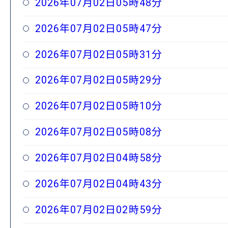
2026年07月02日05時48分
2026年07月02日05時47分
2026年07月02日05時31分
2026年07月02日05時29分
2026年07月02日05時10分
2026年07月02日05時08分
2026年07月02日04時58分
2026年07月02日04時43分
2026年07月02日02時59分