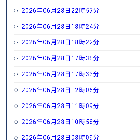
2026年06月28日22時57分
2026年06月28日18時24分
2026年06月28日18時22分
2026年06月28日17時38分
2026年06月28日17時33分
2026年06月28日12時06分
2026年06月28日11時09分
2026年06月28日10時58分
2026年06月28日08時09分