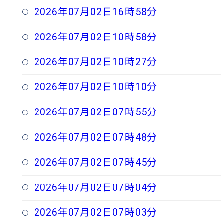
2026年07月02日16時58分
2026年07月02日10時58分
2026年07月02日10時27分
2026年07月02日10時10分
2026年07月02日07時55分
2026年07月02日07時48分
2026年07月02日07時45分
2026年07月02日07時04分
2026年07月02日07時03分