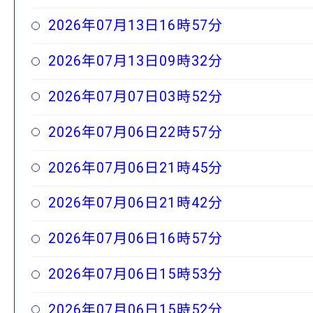
2026年07月13日16時57分
2026年07月13日09時32分
2026年07月07日03時52分
2026年07月06日22時57分
2026年07月06日21時45分
2026年07月06日21時42分
2026年07月06日16時57分
2026年07月06日15時53分
2026年07月06日15時52分