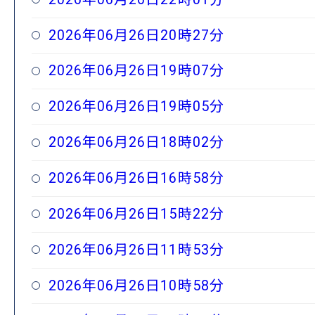
2026年06月26日20時27分
2026年06月26日19時07分
2026年06月26日19時05分
2026年06月26日18時02分
2026年06月26日16時58分
2026年06月26日15時22分
2026年06月26日11時53分
2026年06月26日10時58分