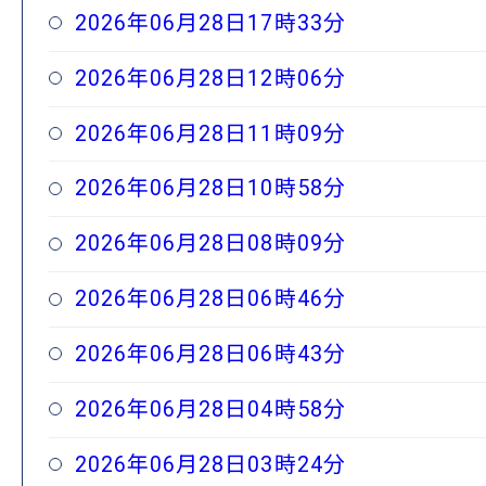
2026年06月28日17時33分
2026年06月28日12時06分
2026年06月28日11時09分
2026年06月28日10時58分
2026年06月28日08時09分
2026年06月28日06時46分
2026年06月28日06時43分
2026年06月28日04時58分
2026年06月28日03時24分