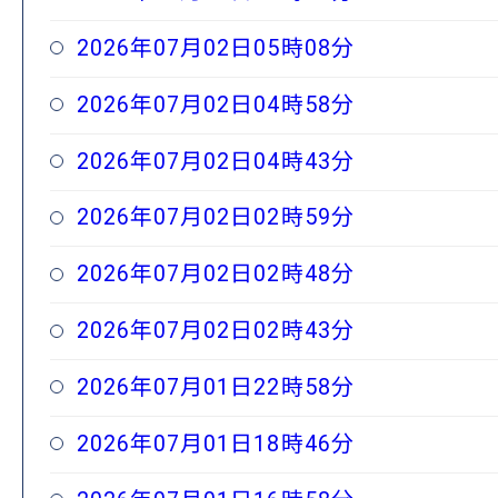
2026年07月02日05時08分
2026年07月02日04時58分
2026年07月02日04時43分
2026年07月02日02時59分
2026年07月02日02時48分
2026年07月02日02時43分
2026年07月01日22時58分
2026年07月01日18時46分