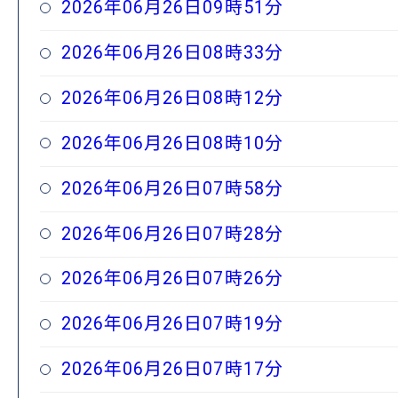
2026年06月26日09時51分
2026年06月26日08時33分
2026年06月26日08時12分
2026年06月26日08時10分
2026年06月26日07時58分
2026年06月26日07時28分
2026年06月26日07時26分
2026年06月26日07時19分
2026年06月26日07時17分