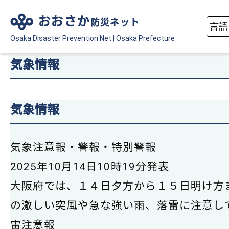
おおさか
防災ネット
Osaka Disaster
Prevention Net
|
Osaka Prefecture
気象情報
気象情報
気象注意報・警報・特別警報
2025年10月14日10時19分発表
大阪府では、１４日夕方から１５日明け方
の激しい突風や急な強い雨、落雷に注意し
雷注意報