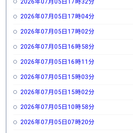
2026年07月05日17時32分
2026年07月05日17時04分
2026年07月05日17時02分
2026年07月05日16時58分
2026年07月05日16時11分
2026年07月05日15時03分
2026年07月05日15時02分
2026年07月05日10時58分
2026年07月05日07時20分