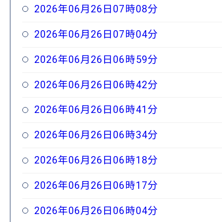
2026年06月26日07時08分
2026年06月26日07時04分
2026年06月26日06時59分
2026年06月26日06時42分
2026年06月26日06時41分
2026年06月26日06時34分
2026年06月26日06時18分
2026年06月26日06時17分
2026年06月26日06時04分