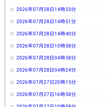
2026年07月28日14時55分
2026年07月28日14時51分
2026年07月28日14時40分
2026年07月28日10時58分
2026年07月28日04時58分
2026年07月28日04時24分
2026年07月27日20時15分
2026年07月27日16時58分
2026年07月27日10時58分