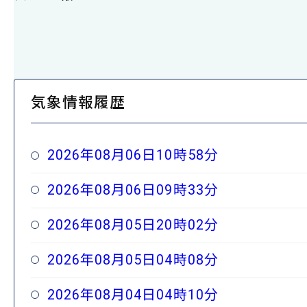
気象情報履歴
2026年08月06日10時58分
2026年08月06日09時33分
2026年08月05日20時02分
2026年08月05日04時08分
2026年08月04日04時10分