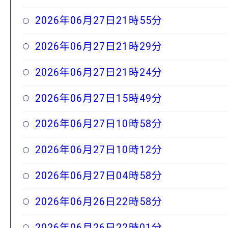
2026年06月27日21時55分
2026年06月27日21時29分
2026年06月27日21時24分
2026年06月27日15時49分
2026年06月27日10時58分
2026年06月27日10時12分
2026年06月27日04時58分
2026年06月26日22時58分
2026年06月26日22時01分