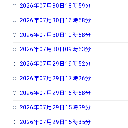
2026年07月30日18時59分
2026年07月30日16時58分
2026年07月30日10時58分
2026年07月30日09時53分
2026年07月29日19時52分
2026年07月29日17時26分
2026年07月29日16時58分
2026年07月29日15時39分
2026年07月29日15時35分