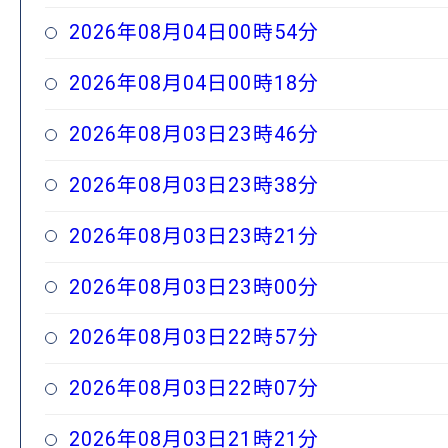
2026年08月04日00時54分
2026年08月04日00時18分
2026年08月03日23時46分
2026年08月03日23時38分
2026年08月03日23時21分
2026年08月03日23時00分
2026年08月03日22時57分
2026年08月03日22時07分
2026年08月03日21時21分