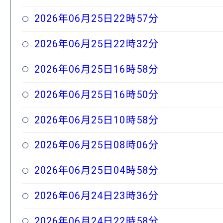
2026年06月25日22時57分
2026年06月25日22時32分
2026年06月25日16時58分
2026年06月25日16時50分
2026年06月25日10時58分
2026年06月25日08時06分
2026年06月25日04時58分
2026年06月24日23時36分
2026年06月24日22時58分