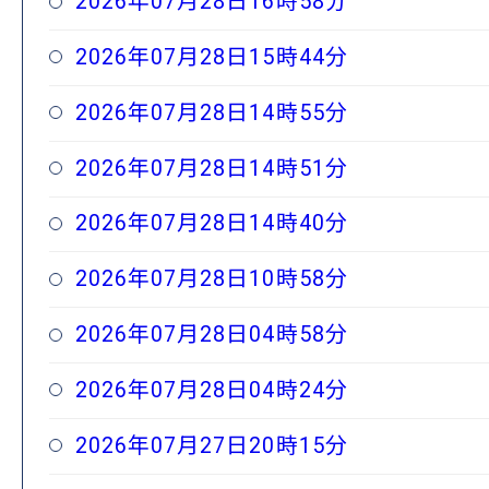
2026年07月28日16時58分
2026年07月28日15時44分
2026年07月28日14時55分
2026年07月28日14時51分
2026年07月28日14時40分
2026年07月28日10時58分
2026年07月28日04時58分
2026年07月28日04時24分
2026年07月27日20時15分