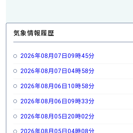
気象情報履歴
2026年08月07日09時45分
2026年08月07日04時58分
2026年08月06日10時58分
2026年08月06日09時33分
2026年08月05日20時02分
2026年08月05日04時08分