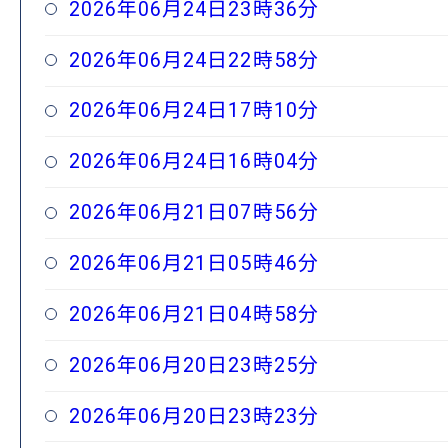
2026年06月24日23時36分
2026年06月24日22時58分
2026年06月24日17時10分
2026年06月24日16時04分
2026年06月21日07時56分
2026年06月21日05時46分
2026年06月21日04時58分
2026年06月20日23時25分
2026年06月20日23時23分