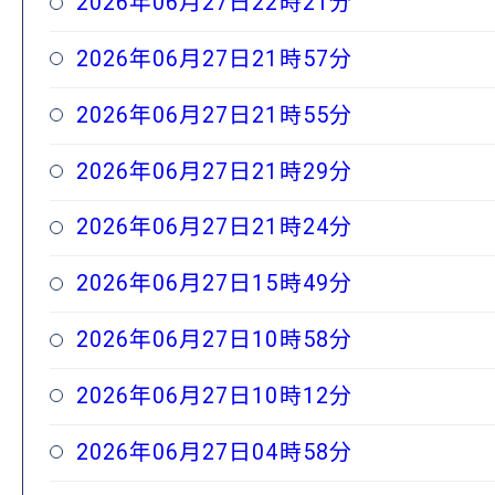
2026年06月27日22時21分
2026年06月27日21時57分
2026年06月27日21時55分
2026年06月27日21時29分
2026年06月27日21時24分
2026年06月27日15時49分
2026年06月27日10時58分
2026年06月27日10時12分
2026年06月27日04時58分