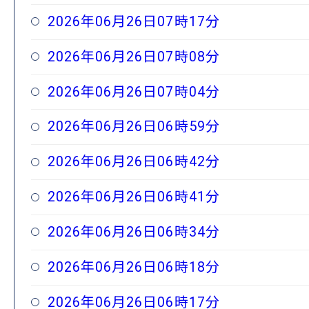
2026年06月26日07時17分
2026年06月26日07時08分
2026年06月26日07時04分
2026年06月26日06時59分
2026年06月26日06時42分
2026年06月26日06時41分
2026年06月26日06時34分
2026年06月26日06時18分
2026年06月26日06時17分