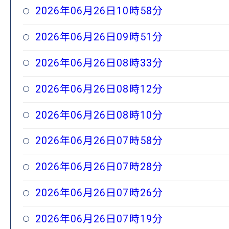
2026年06月26日10時58分
2026年06月26日09時51分
2026年06月26日08時33分
2026年06月26日08時12分
2026年06月26日08時10分
2026年06月26日07時58分
2026年06月26日07時28分
2026年06月26日07時26分
2026年06月26日07時19分