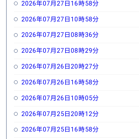
2026年07月27日16時58分
2026年07月27日10時58分
2026年07月27日08時36分
2026年07月27日08時29分
2026年07月26日20時27分
2026年07月26日16時58分
2026年07月26日10時05分
2026年07月25日20時12分
2026年07月25日16時58分