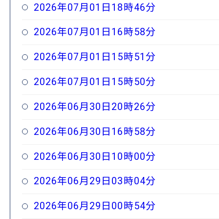
2026年07月01日18時46分
2026年07月01日16時58分
2026年07月01日15時51分
2026年07月01日15時50分
2026年06月30日20時26分
2026年06月30日16時58分
2026年06月30日10時00分
2026年06月29日03時04分
2026年06月29日00時54分