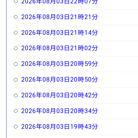
2026年08月03日22時07分
2026年08月03日21時21分
2026年08月03日21時14分
2026年08月03日21時02分
2026年08月03日20時59分
2026年08月03日20時50分
2026年08月03日20時42分
2026年08月03日20時34分
2026年08月03日19時43分