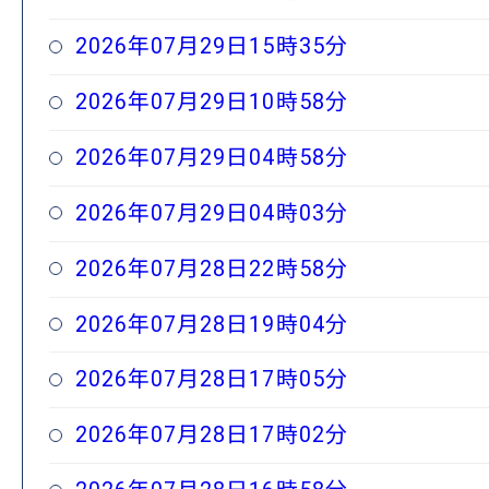
2026年07月29日15時35分
2026年07月29日10時58分
2026年07月29日04時58分
2026年07月29日04時03分
2026年07月28日22時58分
2026年07月28日19時04分
2026年07月28日17時05分
2026年07月28日17時02分