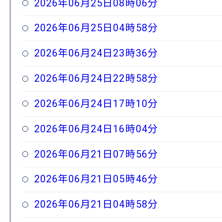
2026年06月25日08時06分
2026年06月25日04時58分
2026年06月24日23時36分
2026年06月24日22時58分
2026年06月24日17時10分
2026年06月24日16時04分
2026年06月21日07時56分
2026年06月21日05時46分
2026年06月21日04時58分