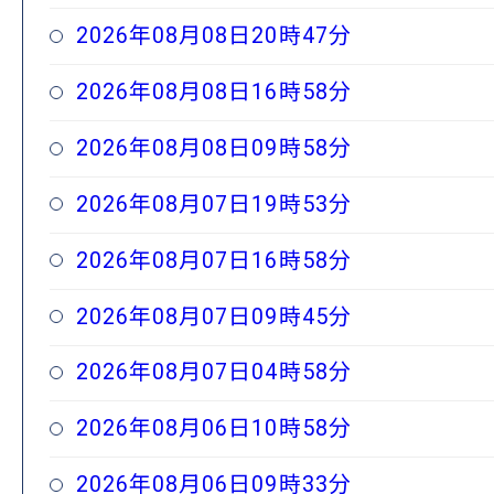
2026年08月08日20時47分
2026年08月08日16時58分
2026年08月08日09時58分
2026年08月07日19時53分
2026年08月07日16時58分
2026年08月07日09時45分
2026年08月07日04時58分
2026年08月06日10時58分
2026年08月06日09時33分