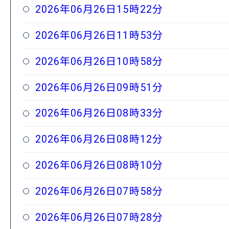
2026年06月26日15時22分
2026年06月26日11時53分
2026年06月26日10時58分
2026年06月26日09時51分
2026年06月26日08時33分
2026年06月26日08時12分
2026年06月26日08時10分
2026年06月26日07時58分
2026年06月26日07時28分