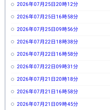
2026年07月25日20時12分
2026年07月25日16時58分
2026年07月25日09時56分
2026年07月22日18時38分
2026年07月22日16時58分
2026年07月22日09時31分
2026年07月21日20時18分
2026年07月21日16時58分
2026年07月21日09時45分