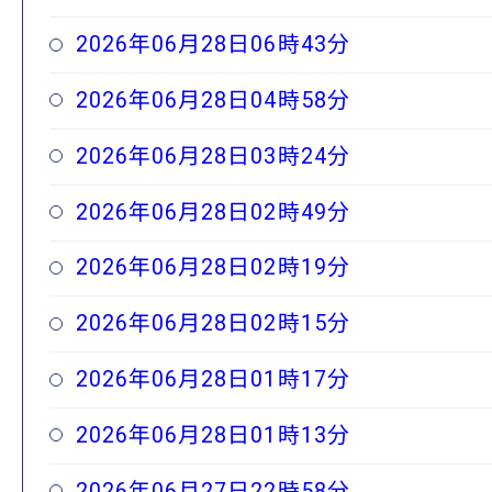
2026年06月28日06時43分
2026年06月28日04時58分
2026年06月28日03時24分
2026年06月28日02時49分
2026年06月28日02時19分
2026年06月28日02時15分
2026年06月28日01時17分
2026年06月28日01時13分
2026年06月27日22時58分