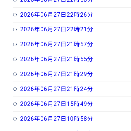
2026年06月27日22時26分
2026年06月27日22時21分
2026年06月27日21時57分
2026年06月27日21時55分
2026年06月27日21時29分
2026年06月27日21時24分
2026年06月27日15時49分
2026年06月27日10時58分