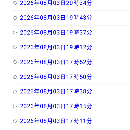
2026年08月03日20時34分
2026年08月03日19時43分
2026年08月03日19時37分
2026年08月03日19時12分
2026年08月03日17時52分
2026年08月03日17時50分
2026年08月03日17時38分
2026年08月03日17時15分
2026年08月03日17時11分