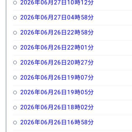
2026年06月27日10時12分
2026年06月27日04時58分
2026年06月26日22時58分
2026年06月26日22時01分
2026年06月26日20時27分
2026年06月26日19時07分
2026年06月26日19時05分
2026年06月26日18時02分
2026年06月26日16時58分