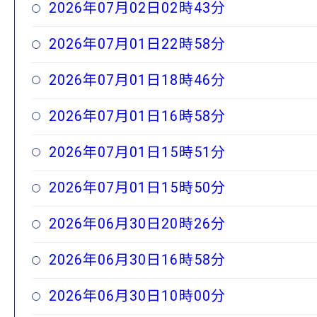
2026年07月02日02時43分
2026年07月01日22時58分
2026年07月01日18時46分
2026年07月01日16時58分
2026年07月01日15時51分
2026年07月01日15時50分
2026年06月30日20時26分
2026年06月30日16時58分
2026年06月30日10時00分