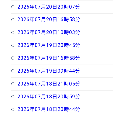
2026年07月20日20時07分
2026年07月20日16時58分
2026年07月20日10時03分
2026年07月19日20時45分
2026年07月19日16時58分
2026年07月19日09時44分
2026年07月18日21時05分
2026年07月18日20時59分
2026年07月18日20時44分