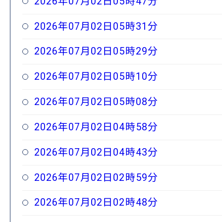
2026年07月02日05時47分
2026年07月02日05時31分
2026年07月02日05時29分
2026年07月02日05時10分
2026年07月02日05時08分
2026年07月02日04時58分
2026年07月02日04時43分
2026年07月02日02時59分
2026年07月02日02時48分