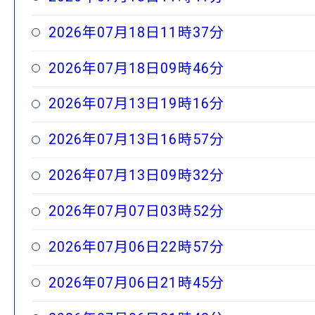
2026年07月18日11時37分
2026年07月18日09時46分
2026年07月13日19時16分
2026年07月13日16時57分
2026年07月13日09時32分
2026年07月07日03時52分
2026年07月06日22時57分
2026年07月06日21時45分