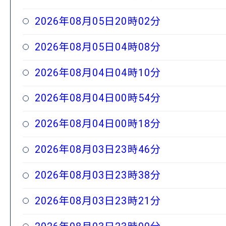
2026年08月05日20時02分
2026年08月05日04時08分
2026年08月04日04時10分
2026年08月04日00時54分
2026年08月04日00時18分
2026年08月03日23時46分
2026年08月03日23時38分
2026年08月03日23時21分