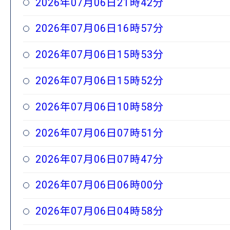
2026年07月06日21時42分
2026年07月06日16時57分
2026年07月06日15時53分
2026年07月06日15時52分
2026年07月06日10時58分
2026年07月06日07時51分
2026年07月06日07時47分
2026年07月06日06時00分
2026年07月06日04時58分