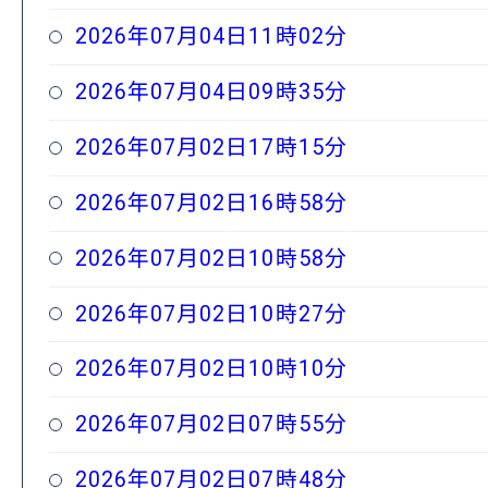
2026年07月04日11時02分
2026年07月04日09時35分
2026年07月02日17時15分
2026年07月02日16時58分
2026年07月02日10時58分
2026年07月02日10時27分
2026年07月02日10時10分
2026年07月02日07時55分
2026年07月02日07時48分