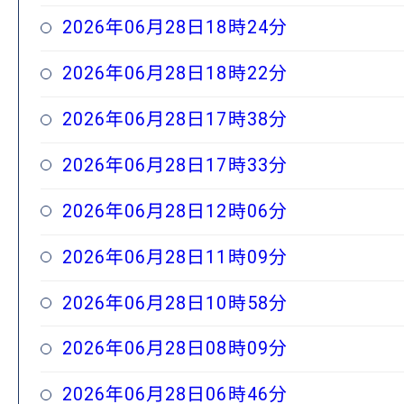
2026年06月28日18時24分
2026年06月28日18時22分
2026年06月28日17時38分
2026年06月28日17時33分
2026年06月28日12時06分
2026年06月28日11時09分
2026年06月28日10時58分
2026年06月28日08時09分
2026年06月28日06時46分