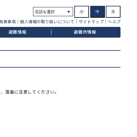
小
中
大
免責事項
個人情報の取り扱いについて
サイトマップ
ヘルプ
避難情報
避難所情報
雨、落雷に注意してください。