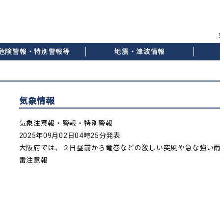
危険警報・特別警報等
地震・津波情報
気象情報
気象注意報・警報・特別警報
2025年09月02日04時25分発表
大阪府では、２日昼前から竜巻などの激しい突風や急な強い
雷注意報