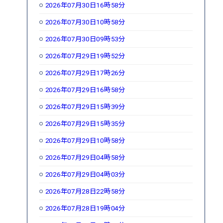
2026年07月30日16時58分
2026年07月30日10時58分
2026年07月30日09時53分
2026年07月29日19時52分
2026年07月29日17時26分
2026年07月29日16時58分
2026年07月29日15時39分
2026年07月29日15時35分
2026年07月29日10時58分
2026年07月29日04時58分
2026年07月29日04時03分
2026年07月28日22時58分
2026年07月28日19時04分