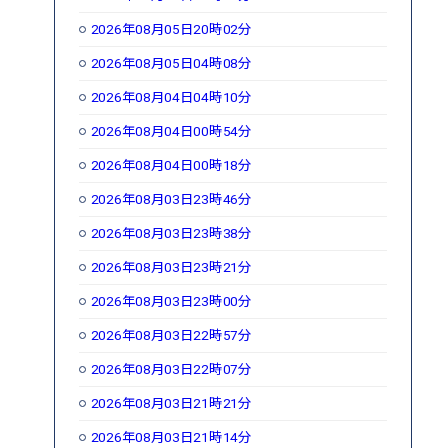
2026年08月05日20時02分
2026年08月05日04時08分
2026年08月04日04時10分
2026年08月04日00時54分
2026年08月04日00時18分
2026年08月03日23時46分
2026年08月03日23時38分
2026年08月03日23時21分
2026年08月03日23時00分
2026年08月03日22時57分
2026年08月03日22時07分
2026年08月03日21時21分
2026年08月03日21時14分