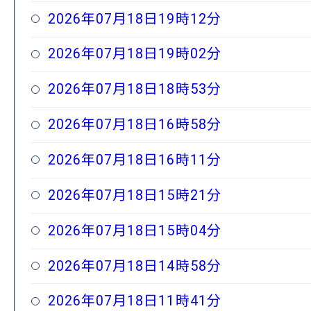
2026年07月18日19時12分
2026年07月18日19時02分
2026年07月18日18時53分
2026年07月18日16時58分
2026年07月18日16時11分
2026年07月18日15時21分
2026年07月18日15時04分
2026年07月18日14時58分
2026年07月18日11時41分