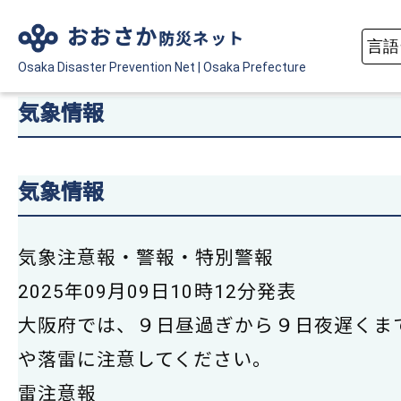
おおさか
防災ネット
Osaka Disaster
Prevention Net
|
Osaka Prefecture
気象情報
気象情報
気象注意報・警報・特別警報
2025年09月09日10時12分発表
大阪府では、９日昼過ぎから９日夜遅くま
や落雷に注意してください。
雷注意報