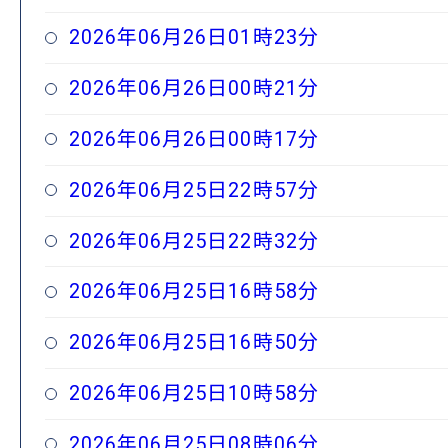
2026年06月26日01時23分
2026年06月26日00時21分
2026年06月26日00時17分
2026年06月25日22時57分
2026年06月25日22時32分
2026年06月25日16時58分
2026年06月25日16時50分
2026年06月25日10時58分
2026年06月25日08時06分