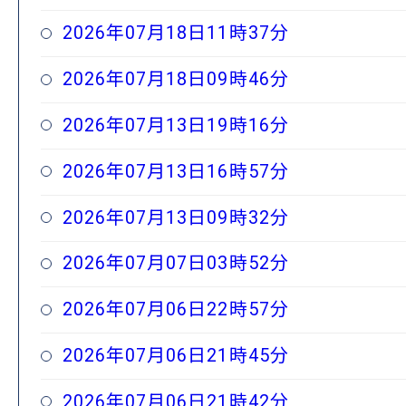
2026年07月18日11時37分
2026年07月18日09時46分
2026年07月13日19時16分
2026年07月13日16時57分
2026年07月13日09時32分
2026年07月07日03時52分
2026年07月06日22時57分
2026年07月06日21時45分
2026年07月06日21時42分