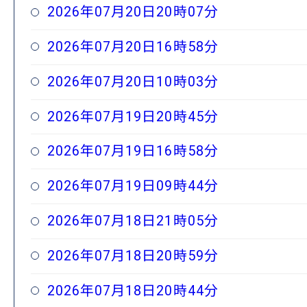
2026年07月20日20時07分
2026年07月20日16時58分
2026年07月20日10時03分
2026年07月19日20時45分
2026年07月19日16時58分
2026年07月19日09時44分
2026年07月18日21時05分
2026年07月18日20時59分
2026年07月18日20時44分