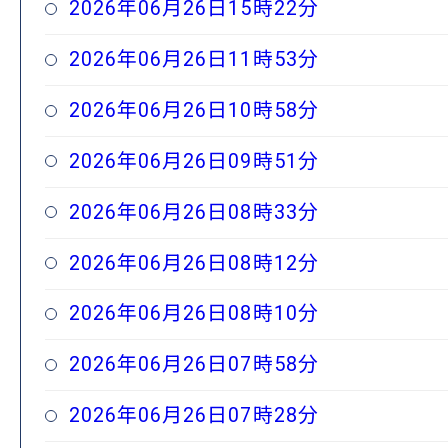
2026年06月26日15時22分
2026年06月26日11時53分
2026年06月26日10時58分
2026年06月26日09時51分
2026年06月26日08時33分
2026年06月26日08時12分
2026年06月26日08時10分
2026年06月26日07時58分
2026年06月26日07時28分