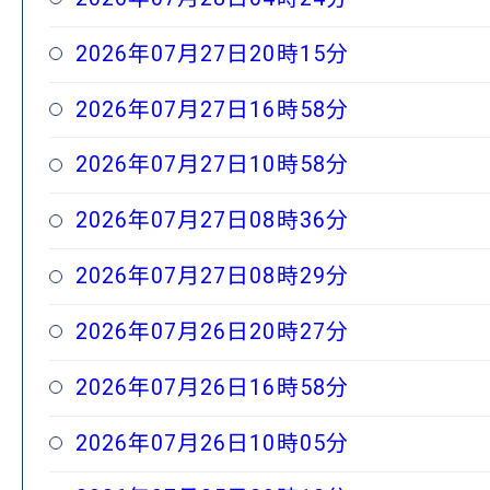
2026年07月27日20時15分
2026年07月27日16時58分
2026年07月27日10時58分
2026年07月27日08時36分
2026年07月27日08時29分
2026年07月26日20時27分
2026年07月26日16時58分
2026年07月26日10時05分