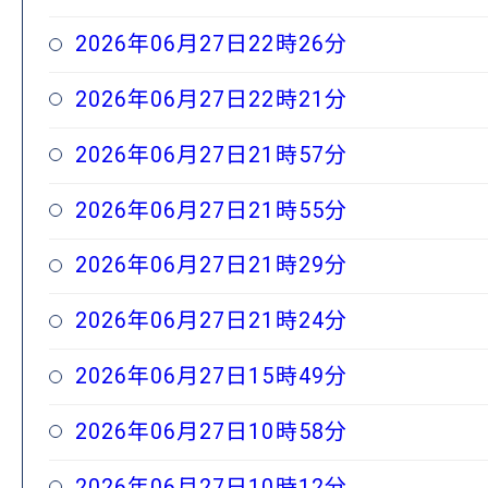
2026年06月27日22時26分
2026年06月27日22時21分
2026年06月27日21時57分
2026年06月27日21時55分
2026年06月27日21時29分
2026年06月27日21時24分
2026年06月27日15時49分
2026年06月27日10時58分
2026年06月27日10時12分