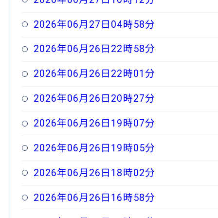
2026年06月27日04時58分
2026年06月26日22時58分
2026年06月26日22時01分
2026年06月26日20時27分
2026年06月26日19時07分
2026年06月26日19時05分
2026年06月26日18時02分
2026年06月26日16時58分