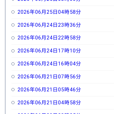
2026年06月25日04時58分
2026年06月24日23時36分
2026年06月24日22時58分
2026年06月24日17時10分
2026年06月24日16時04分
2026年06月21日07時56分
2026年06月21日05時46分
2026年06月21日04時58分