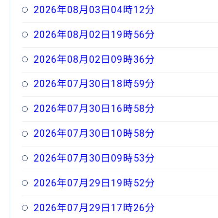
2026年08月03日04時12分
2026年08月02日19時56分
2026年08月02日09時36分
2026年07月30日18時59分
2026年07月30日16時58分
2026年07月30日10時58分
2026年07月30日09時53分
2026年07月29日19時52分
2026年07月29日17時26分