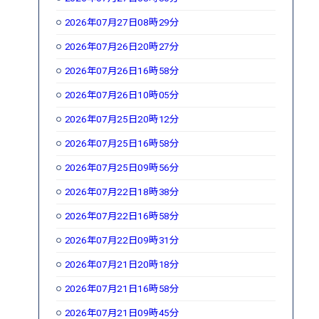
2026年07月27日08時29分
2026年07月26日20時27分
2026年07月26日16時58分
2026年07月26日10時05分
2026年07月25日20時12分
2026年07月25日16時58分
2026年07月25日09時56分
2026年07月22日18時38分
2026年07月22日16時58分
2026年07月22日09時31分
2026年07月21日20時18分
2026年07月21日16時58分
2026年07月21日09時45分