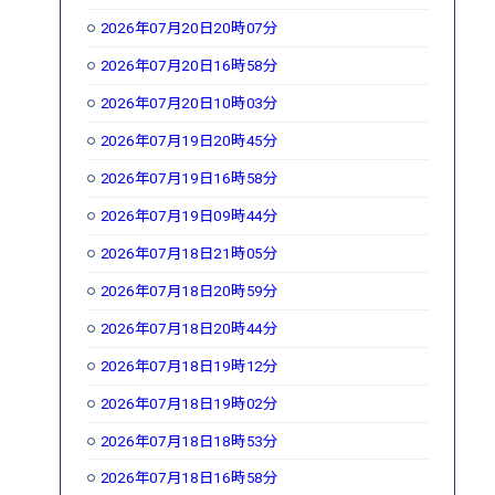
2026年07月20日20時07分
2026年07月20日16時58分
2026年07月20日10時03分
2026年07月19日20時45分
2026年07月19日16時58分
2026年07月19日09時44分
2026年07月18日21時05分
2026年07月18日20時59分
2026年07月18日20時44分
2026年07月18日19時12分
2026年07月18日19時02分
2026年07月18日18時53分
2026年07月18日16時58分