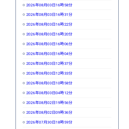
2026年08月03日16時58分
2026年08月03日16時31分
2026年08月03日16時22分
2026年08月03日16時20分
2026年08月03日16時06分
2026年08月03日16時04分
2026年08月03日12時37分
2026年08月03日12時33分
2026年08月03日10時58分
2026年08月03日04時12分
2026年08月02日19時56分
2026年08月02日09時36分
2026年07月30日18時59分