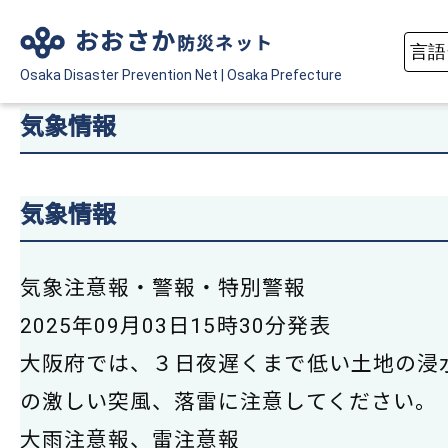
おおさか
防災ネット
Osaka Disaster
Prevention Net
|
Osaka Prefecture
気象情報
気象情報
気象注意報・警報・特別警報
2025年09月03日15時30分発表
大阪府では、３日夜遅くまで低い土地の浸
の激しい突風、落雷に注意してください。
大雨注意報、雷注意報