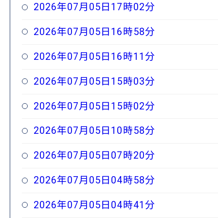
2026年07月05日17時02分
2026年07月05日16時58分
2026年07月05日16時11分
2026年07月05日15時03分
2026年07月05日15時02分
2026年07月05日10時58分
2026年07月05日07時20分
2026年07月05日04時58分
2026年07月05日04時41分