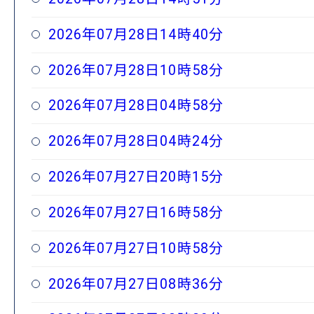
2026年07月28日14時40分
2026年07月28日10時58分
2026年07月28日04時58分
2026年07月28日04時24分
2026年07月27日20時15分
2026年07月27日16時58分
2026年07月27日10時58分
2026年07月27日08時36分