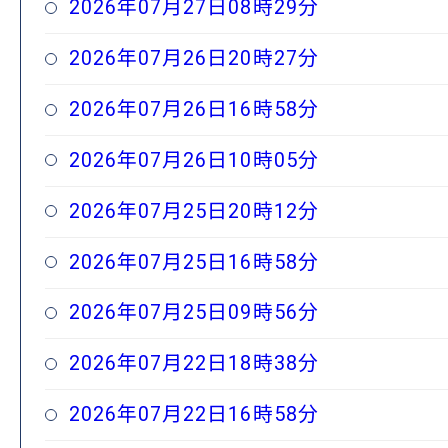
2026年07月27日08時29分
2026年07月26日20時27分
2026年07月26日16時58分
2026年07月26日10時05分
2026年07月25日20時12分
2026年07月25日16時58分
2026年07月25日09時56分
2026年07月22日18時38分
2026年07月22日16時58分