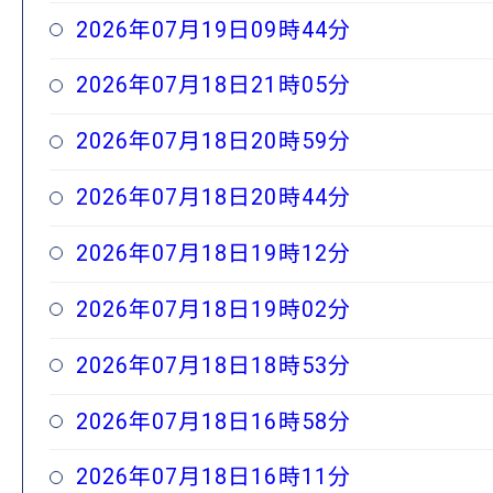
2026年07月19日09時44分
2026年07月18日21時05分
2026年07月18日20時59分
2026年07月18日20時44分
2026年07月18日19時12分
2026年07月18日19時02分
2026年07月18日18時53分
2026年07月18日16時58分
2026年07月18日16時11分