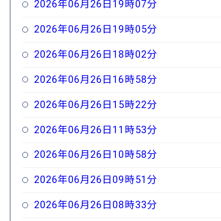
2026年06月26日19時07分
2026年06月26日19時05分
2026年06月26日18時02分
2026年06月26日16時58分
2026年06月26日15時22分
2026年06月26日11時53分
2026年06月26日10時58分
2026年06月26日09時51分
2026年06月26日08時33分