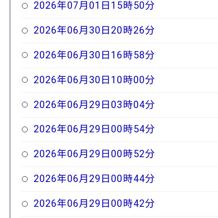
2026年07月01日15時50分
2026年06月30日20時26分
2026年06月30日16時58分
2026年06月30日10時00分
2026年06月29日03時04分
2026年06月29日00時54分
2026年06月29日00時52分
2026年06月29日00時44分
2026年06月29日00時42分