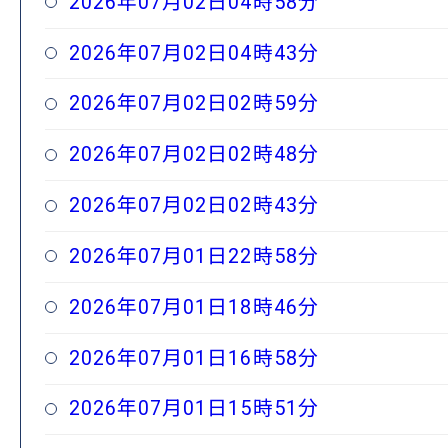
2026年07月02日04時58分
2026年07月02日04時43分
2026年07月02日02時59分
2026年07月02日02時48分
2026年07月02日02時43分
2026年07月01日22時58分
2026年07月01日18時46分
2026年07月01日16時58分
2026年07月01日15時51分