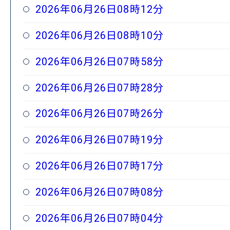
2026年06月26日08時12分
2026年06月26日08時10分
2026年06月26日07時58分
2026年06月26日07時28分
2026年06月26日07時26分
2026年06月26日07時19分
2026年06月26日07時17分
2026年06月26日07時08分
2026年06月26日07時04分