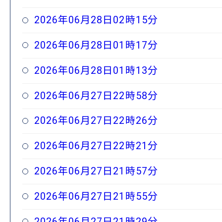
2026年06月28日02時15分
2026年06月28日01時17分
2026年06月28日01時13分
2026年06月27日22時58分
2026年06月27日22時26分
2026年06月27日22時21分
2026年06月27日21時57分
2026年06月27日21時55分
2026年06月27日21時29分