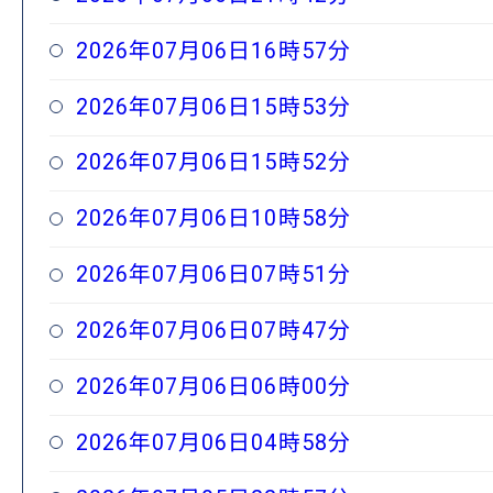
2026年07月06日16時57分
2026年07月06日15時53分
2026年07月06日15時52分
2026年07月06日10時58分
2026年07月06日07時51分
2026年07月06日07時47分
2026年07月06日06時00分
2026年07月06日04時58分