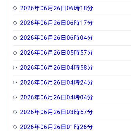
2026年06月26日06時18分
2026年06月26日06時17分
2026年06月26日06時04分
2026年06月26日05時57分
2026年06月26日04時58分
2026年06月26日04時24分
2026年06月26日04時04分
2026年06月26日03時57分
2026年06月26日01時26分