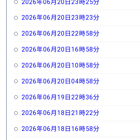
2026年06月20日23時25分
2026年06月20日23時23分
2026年06月20日22時58分
2026年06月20日16時58分
2026年06月20日10時58分
2026年06月20日04時58分
2026年06月19日22時36分
2026年06月18日21時22分
2026年06月18日16時58分