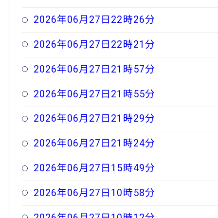
2026年06月27日22時26分
2026年06月27日22時21分
2026年06月27日21時57分
2026年06月27日21時55分
2026年06月27日21時29分
2026年06月27日21時24分
2026年06月27日15時49分
2026年06月27日10時58分
2026年06月27日10時12分