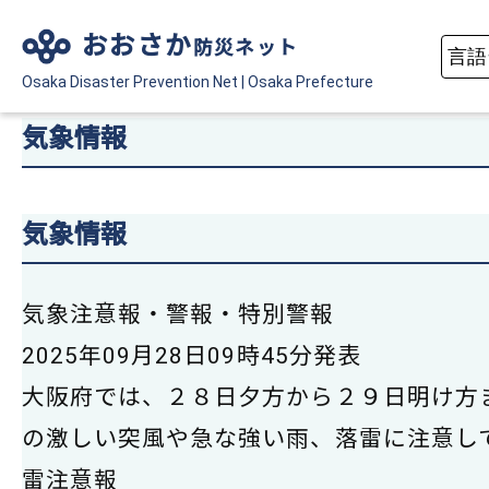
おおさか
防災ネット
Osaka Disaster
Prevention Net
|
Osaka Prefecture
気象情報
気象情報
気象注意報・警報・特別警報
2025年09月28日09時45分発表
大阪府では、２８日夕方から２９日明け方
の激しい突風や急な強い雨、落雷に注意し
雷注意報