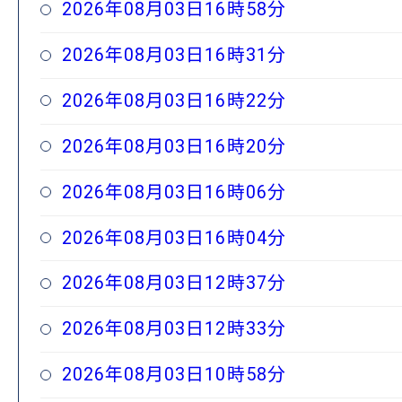
2026年08月03日16時58分
2026年08月03日16時31分
2026年08月03日16時22分
2026年08月03日16時20分
2026年08月03日16時06分
2026年08月03日16時04分
2026年08月03日12時37分
2026年08月03日12時33分
2026年08月03日10時58分