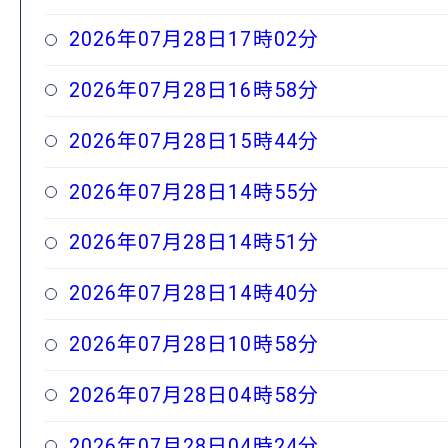
2026年07月28日17時02分
2026年07月28日16時58分
2026年07月28日15時44分
2026年07月28日14時55分
2026年07月28日14時51分
2026年07月28日14時40分
2026年07月28日10時58分
2026年07月28日04時58分
2026年07月28日04時24分