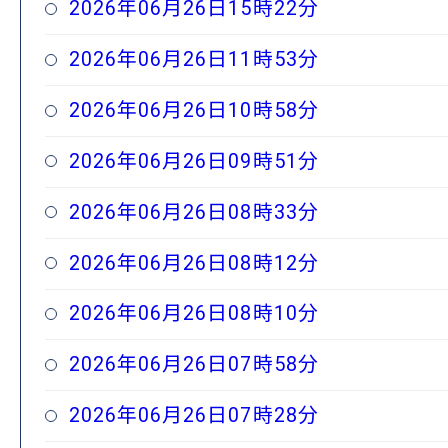
2026年06月26日15時22分
2026年06月26日11時53分
2026年06月26日10時58分
2026年06月26日09時51分
2026年06月26日08時33分
2026年06月26日08時12分
2026年06月26日08時10分
2026年06月26日07時58分
2026年06月26日07時28分