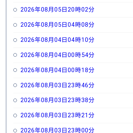
2026年08月05日20時02分
2026年08月05日04時08分
2026年08月04日04時10分
2026年08月04日00時54分
2026年08月04日00時18分
2026年08月03日23時46分
2026年08月03日23時38分
2026年08月03日23時21分
2026年08月03日23時00分