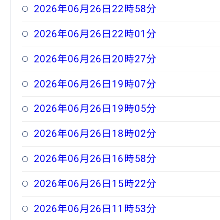
2026年06月26日22時58分
2026年06月26日22時01分
2026年06月26日20時27分
2026年06月26日19時07分
2026年06月26日19時05分
2026年06月26日18時02分
2026年06月26日16時58分
2026年06月26日15時22分
2026年06月26日11時53分