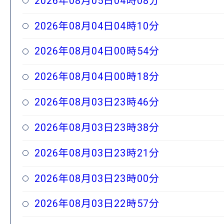
2026年08月05日04時08分
2026年08月04日04時10分
2026年08月04日00時54分
2026年08月04日00時18分
2026年08月03日23時46分
2026年08月03日23時38分
2026年08月03日23時21分
2026年08月03日23時00分
2026年08月03日22時57分