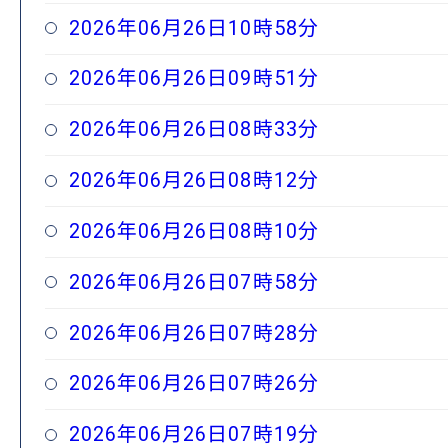
2026年06月26日10時58分
2026年06月26日09時51分
2026年06月26日08時33分
2026年06月26日08時12分
2026年06月26日08時10分
2026年06月26日07時58分
2026年06月26日07時28分
2026年06月26日07時26分
2026年06月26日07時19分