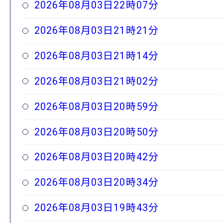
2026年08月03日22時07分
2026年08月03日21時21分
2026年08月03日21時14分
2026年08月03日21時02分
2026年08月03日20時59分
2026年08月03日20時50分
2026年08月03日20時42分
2026年08月03日20時34分
2026年08月03日19時43分