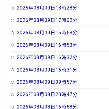
2026年08月09日18時28分
2026年08月09日17時02分
2026年08月09日16時58分
2026年08月09日16時53分
2026年08月09日16時32分
2026年08月09日16時31分
2026年08月09日09時57分
2026年08月08日20時47分
2026年08月08日16時58分