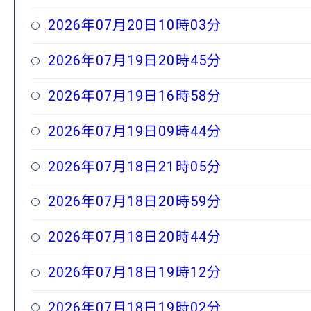
2026年07月20日10時03分
2026年07月19日20時45分
2026年07月19日16時58分
2026年07月19日09時44分
2026年07月18日21時05分
2026年07月18日20時59分
2026年07月18日20時44分
2026年07月18日19時12分
2026年07月18日19時02分