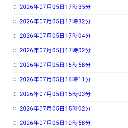
2026年07月05日17時35分
2026年07月05日17時32分
2026年07月05日17時04分
2026年07月05日17時02分
2026年07月05日16時58分
2026年07月05日16時11分
2026年07月05日15時03分
2026年07月05日15時02分
2026年07月05日10時58分