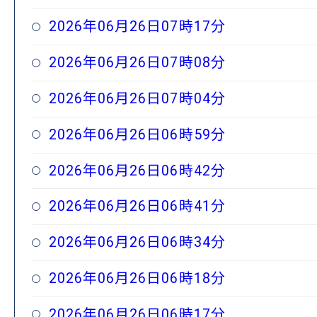
2026年06月26日07時17分
2026年06月26日07時08分
2026年06月26日07時04分
2026年06月26日06時59分
2026年06月26日06時42分
2026年06月26日06時41分
2026年06月26日06時34分
2026年06月26日06時18分
2026年06月26日06時17分