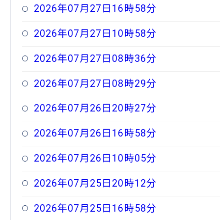
2026年07月27日16時58分
2026年07月27日10時58分
2026年07月27日08時36分
2026年07月27日08時29分
2026年07月26日20時27分
2026年07月26日16時58分
2026年07月26日10時05分
2026年07月25日20時12分
2026年07月25日16時58分