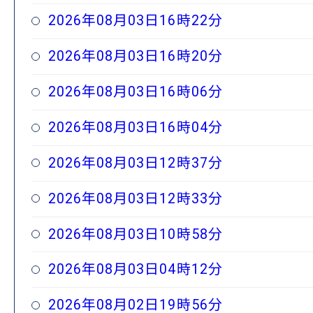
2026年08月03日16時22分
2026年08月03日16時20分
2026年08月03日16時06分
2026年08月03日16時04分
2026年08月03日12時37分
2026年08月03日12時33分
2026年08月03日10時58分
2026年08月03日04時12分
2026年08月02日19時56分