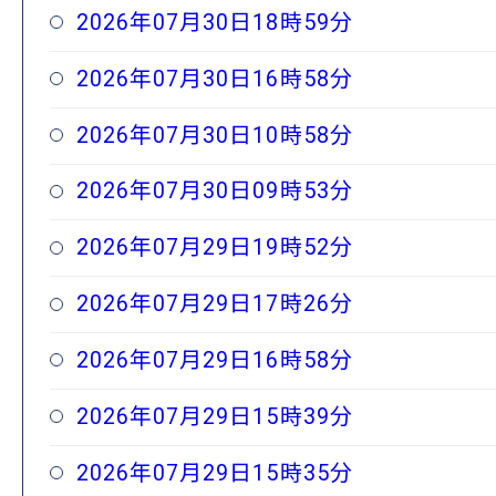
2026年07月30日18時59分
2026年07月30日16時58分
2026年07月30日10時58分
2026年07月30日09時53分
2026年07月29日19時52分
2026年07月29日17時26分
2026年07月29日16時58分
2026年07月29日15時39分
2026年07月29日15時35分