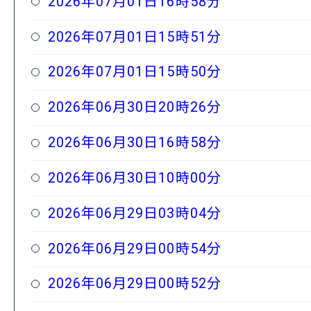
2026年07月01日16時58分
2026年07月01日15時51分
2026年07月01日15時50分
2026年06月30日20時26分
2026年06月30日16時58分
2026年06月30日10時00分
2026年06月29日03時04分
2026年06月29日00時54分
2026年06月29日00時52分