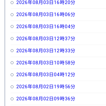
2026年08月03日16時20分
2026年08月03日16時06分
2026年08月03日16時04分
2026年08月03日12時37分
2026年08月03日12時33分
2026年08月03日10時58分
2026年08月03日04時12分
2026年08月02日19時56分
2026年08月02日09時36分