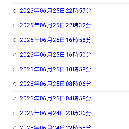
2026年06月25日22時57分
2026年06月25日22時32分
2026年06月25日16時58分
2026年06月25日16時50分
2026年06月25日10時58分
2026年06月25日08時06分
2026年06月25日04時58分
2026年06月24日23時36分
2026年06月24日22時58分