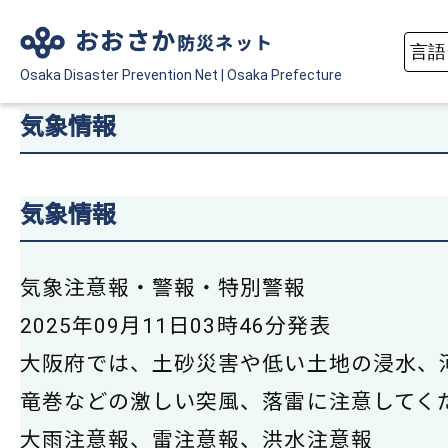
おおさか
防災ネット
Osaka Disaster
Prevention Net
|
Osaka Prefecture
気象情報
気象情報
気象注意報・警報・特別警報
2025年09月11日03時46分発表
大阪府では、土砂災害や低い土地の浸水、
竜巻などの激しい突風、落雷に注意してく
大雨注意報、雷注意報、洪水注意報