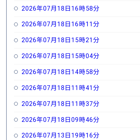
2026年07月18日16時58分
2026年07月18日16時11分
2026年07月18日15時21分
2026年07月18日15時04分
2026年07月18日14時58分
2026年07月18日11時41分
2026年07月18日11時37分
2026年07月18日09時46分
2026年07月13日19時16分