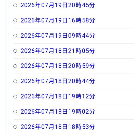
2026年07月19日20時45分
2026年07月19日16時58分
2026年07月19日09時44分
2026年07月18日21時05分
2026年07月18日20時59分
2026年07月18日20時44分
2026年07月18日19時12分
2026年07月18日19時02分
2026年07月18日18時53分