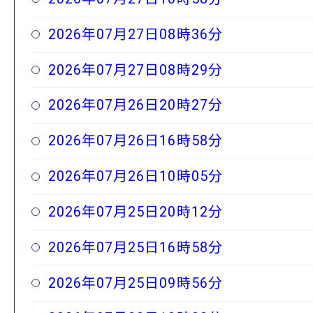
2026年07月27日08時36分
2026年07月27日08時29分
2026年07月26日20時27分
2026年07月26日16時58分
2026年07月26日10時05分
2026年07月25日20時12分
2026年07月25日16時58分
2026年07月25日09時56分