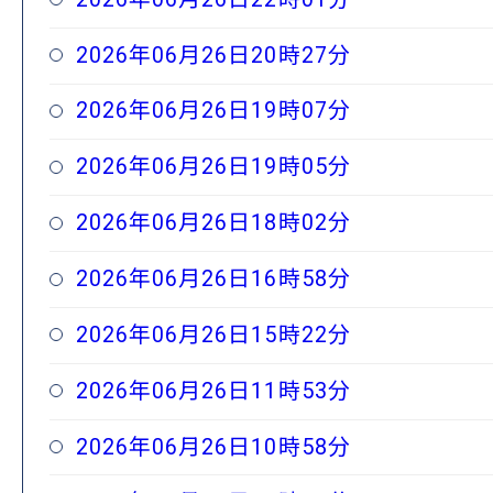
2026年06月26日20時27分
2026年06月26日19時07分
2026年06月26日19時05分
2026年06月26日18時02分
2026年06月26日16時58分
2026年06月26日15時22分
2026年06月26日11時53分
2026年06月26日10時58分