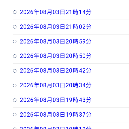
2026年08月03日21時14分
2026年08月03日21時02分
2026年08月03日20時59分
2026年08月03日20時50分
2026年08月03日20時42分
2026年08月03日20時34分
2026年08月03日19時43分
2026年08月03日19時37分