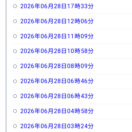
2026年06月28日17時33分
2026年06月28日12時06分
2026年06月28日11時09分
2026年06月28日10時58分
2026年06月28日08時09分
2026年06月28日06時46分
2026年06月28日06時43分
2026年06月28日04時58分
2026年06月28日03時24分