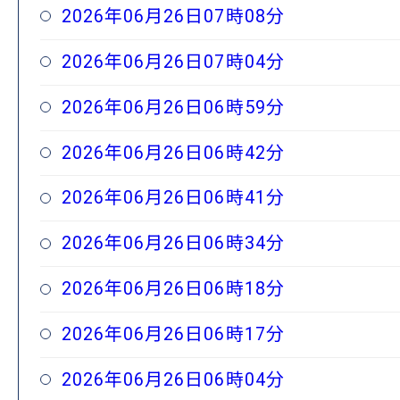
2026年06月26日07時08分
2026年06月26日07時04分
2026年06月26日06時59分
2026年06月26日06時42分
2026年06月26日06時41分
2026年06月26日06時34分
2026年06月26日06時18分
2026年06月26日06時17分
2026年06月26日06時04分