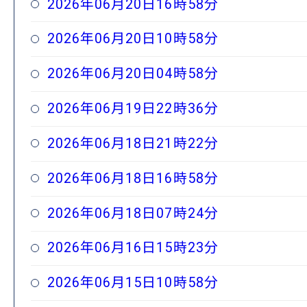
2026年06月20日16時58分
2026年06月20日10時58分
2026年06月20日04時58分
2026年06月19日22時36分
2026年06月18日21時22分
2026年06月18日16時58分
2026年06月18日07時24分
2026年06月16日15時23分
2026年06月15日10時58分