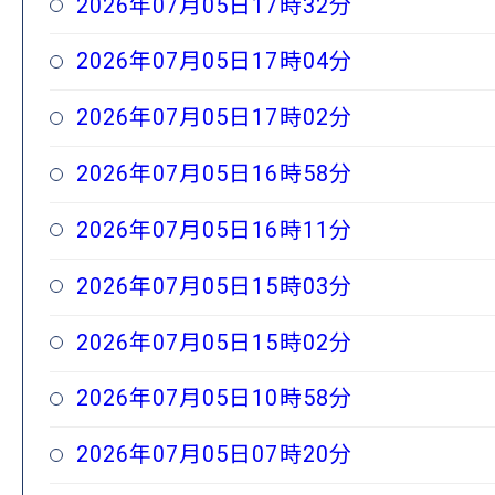
2026年07月05日17時32分
2026年07月05日17時04分
2026年07月05日17時02分
2026年07月05日16時58分
2026年07月05日16時11分
2026年07月05日15時03分
2026年07月05日15時02分
2026年07月05日10時58分
2026年07月05日07時20分