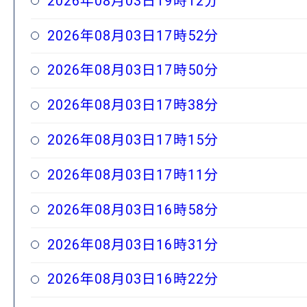
2026年08月03日19時12分
2026年08月03日17時52分
2026年08月03日17時50分
2026年08月03日17時38分
2026年08月03日17時15分
2026年08月03日17時11分
2026年08月03日16時58分
2026年08月03日16時31分
2026年08月03日16時22分