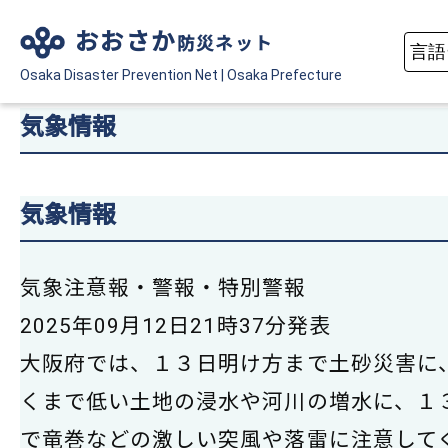
おおさか
防災ネット
Osaka Disaster
Prevention Net
|
Osaka Prefecture
気象情報
気象情報
気象注意報・警報・特別警報
2025年09月12日21時37分発表
大阪府では、１３日明け方まで土砂災害に
くまで低い土地の浸水や河川の増水に、１
で竜巻などの激しい突風や落雷に注意して