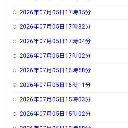
2026年07月05日17時35分
2026年07月05日17時32分
2026年07月05日17時04分
2026年07月05日17時02分
2026年07月05日16時58分
2026年07月05日16時11分
2026年07月05日15時03分
2026年07月05日15時02分