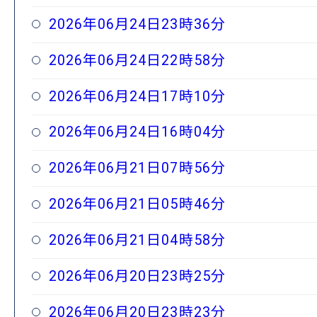
2026年06月24日23時36分
2026年06月24日22時58分
2026年06月24日17時10分
2026年06月24日16時04分
2026年06月21日07時56分
2026年06月21日05時46分
2026年06月21日04時58分
2026年06月20日23時25分
2026年06月20日23時23分