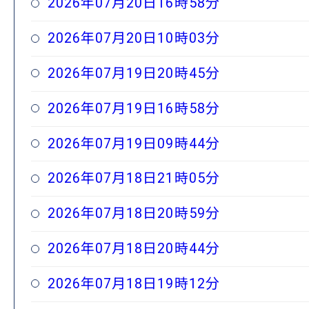
2026年07月20日16時58分
2026年07月20日10時03分
2026年07月19日20時45分
2026年07月19日16時58分
2026年07月19日09時44分
2026年07月18日21時05分
2026年07月18日20時59分
2026年07月18日20時44分
2026年07月18日19時12分