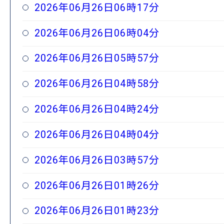
2026年06月26日06時17分
2026年06月26日06時04分
2026年06月26日05時57分
2026年06月26日04時58分
2026年06月26日04時24分
2026年06月26日04時04分
2026年06月26日03時57分
2026年06月26日01時26分
2026年06月26日01時23分