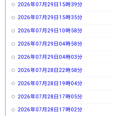
2026年07月29日15時39分
2026年07月29日15時35分
2026年07月29日10時58分
2026年07月29日04時58分
2026年07月29日04時03分
2026年07月28日22時58分
2026年07月28日19時04分
2026年07月28日17時05分
2026年07月28日17時02分