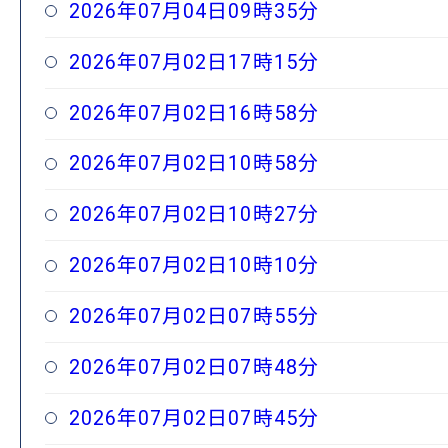
2026年07月04日09時35分
2026年07月02日17時15分
2026年07月02日16時58分
2026年07月02日10時58分
2026年07月02日10時27分
2026年07月02日10時10分
2026年07月02日07時55分
2026年07月02日07時48分
2026年07月02日07時45分