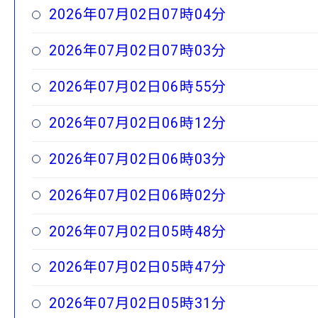
2026年07月02日07時04分
2026年07月02日07時03分
2026年07月02日06時55分
2026年07月02日06時12分
2026年07月02日06時03分
2026年07月02日06時02分
2026年07月02日05時48分
2026年07月02日05時47分
2026年07月02日05時31分