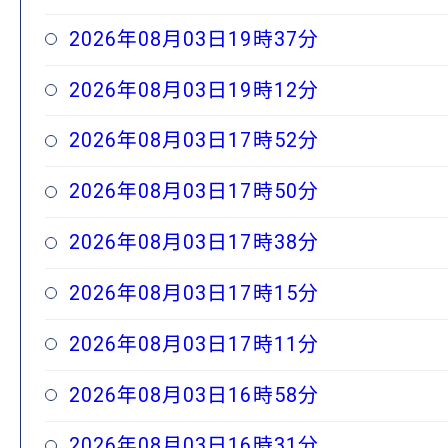
2026年08月03日19時37分
2026年08月03日19時12分
2026年08月03日17時52分
2026年08月03日17時50分
2026年08月03日17時38分
2026年08月03日17時15分
2026年08月03日17時11分
2026年08月03日16時58分
2026年08月03日16時31分