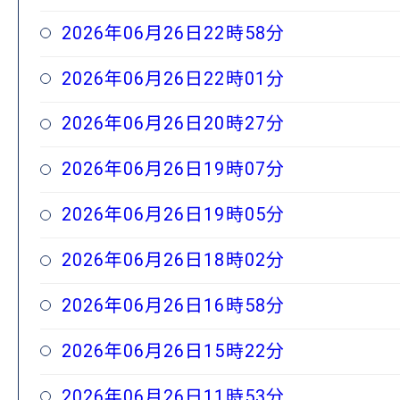
2026年06月26日22時58分
2026年06月26日22時01分
2026年06月26日20時27分
2026年06月26日19時07分
2026年06月26日19時05分
2026年06月26日18時02分
2026年06月26日16時58分
2026年06月26日15時22分
2026年06月26日11時53分