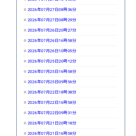
2026年07月27日08時36分
2026年07月27日08時29分
2026年07月26日20時27分
2026年07月26日16時58分
2026年07月26日10時05分
2026年07月25日20時12分
2026年07月25日16時58分
2026年07月25日09時56分
2026年07月22日18時38分
2026年07月22日16時58分
2026年07月22日09時31分
2026年07月21日20時18分
2026年07月21日16時58分