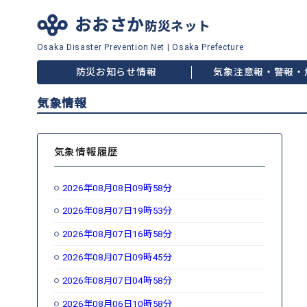
おおさか
防災ネット
Osaka Disaster
Prevention Net
|
Osaka Prefecture
防災お知らせ情報
気象注意報・警報・
気象情報
気象情報履歴
2026年08月08日09時58分
2026年08月07日19時53分
2026年08月07日16時58分
2026年08月07日09時45分
2026年08月07日04時58分
2026年08月06日10時58分