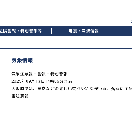
危険警報・特別警報等
地震・津波情報
気象情報
気象注意報・警報・特別警報
2025年09月13日14時06分発表
大阪府では、竜巻などの激しい突風や急な強い雨、落雷に注
雷注意報