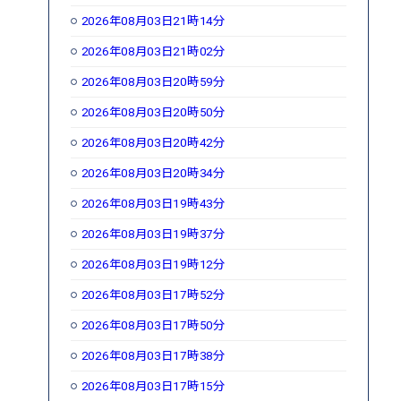
2026年08月03日21時14分
2026年08月03日21時02分
2026年08月03日20時59分
2026年08月03日20時50分
2026年08月03日20時42分
2026年08月03日20時34分
2026年08月03日19時43分
2026年08月03日19時37分
2026年08月03日19時12分
2026年08月03日17時52分
2026年08月03日17時50分
2026年08月03日17時38分
2026年08月03日17時15分