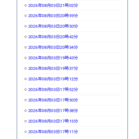
2026年08月03日21時02分
2026年08月03日20時59分
2026年08月03日20時50分
2026年08月03日20時42分
2026年08月03日20時34分
2026年08月03日19時43分
2026年08月03日19時37分
2026年08月03日19時12分
2026年08月03日17時52分
2026年08月03日17時50分
2026年08月03日17時38分
2026年08月03日17時15分
2026年08月03日17時11分