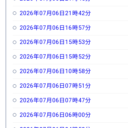
2026年07月06日21時42分
2026年07月06日16時57分
2026年07月06日15時53分
2026年07月06日15時52分
2026年07月06日10時58分
2026年07月06日07時51分
2026年07月06日07時47分
2026年07月06日06時00分