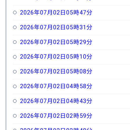
2026年07月02日05時47分
2026年07月02日05時31分
2026年07月02日05時29分
2026年07月02日05時10分
2026年07月02日05時08分
2026年07月02日04時58分
2026年07月02日04時43分
2026年07月02日02時59分