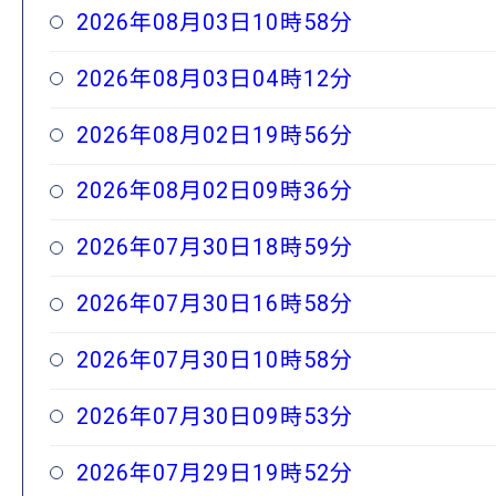
2026年08月03日10時58分
2026年08月03日04時12分
2026年08月02日19時56分
2026年08月02日09時36分
2026年07月30日18時59分
2026年07月30日16時58分
2026年07月30日10時58分
2026年07月30日09時53分
2026年07月29日19時52分