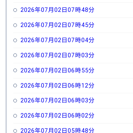
2026年07月02日07時48分
2026年07月02日07時45分
2026年07月02日07時04分
2026年07月02日07時03分
2026年07月02日06時55分
2026年07月02日06時12分
2026年07月02日06時03分
2026年07月02日06時02分
2026年07月02日05時48分