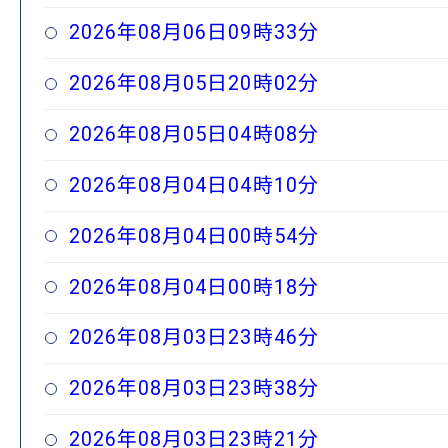
2026年08月06日09時33分
2026年08月05日20時02分
2026年08月05日04時08分
2026年08月04日04時10分
2026年08月04日00時54分
2026年08月04日00時18分
2026年08月03日23時46分
2026年08月03日23時38分
2026年08月03日23時21分