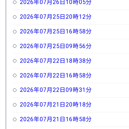
2026年07月26日10時05分
2026年07月25日20時12分
2026年07月25日16時58分
2026年07月25日09時56分
2026年07月22日18時38分
2026年07月22日16時58分
2026年07月22日09時31分
2026年07月21日20時18分
2026年07月21日16時58分