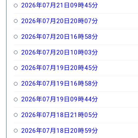
2026年07月21日09時45分
2026年07月20日20時07分
2026年07月20日16時58分
2026年07月20日10時03分
2026年07月19日20時45分
2026年07月19日16時58分
2026年07月19日09時44分
2026年07月18日21時05分
2026年07月18日20時59分