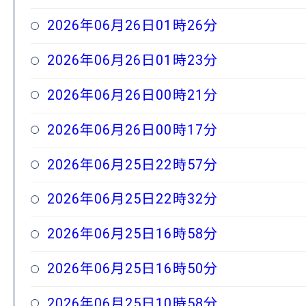
2026年06月26日01時26分
2026年06月26日01時23分
2026年06月26日00時21分
2026年06月26日00時17分
2026年06月25日22時57分
2026年06月25日22時32分
2026年06月25日16時58分
2026年06月25日16時50分
2026年06月25日10時58分