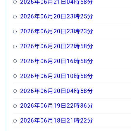
2026年06月21日04時58分
2026年06月20日23時25分
2026年06月20日23時23分
2026年06月20日22時58分
2026年06月20日16時58分
2026年06月20日10時58分
2026年06月20日04時58分
2026年06月19日22時36分
2026年06月18日21時22分