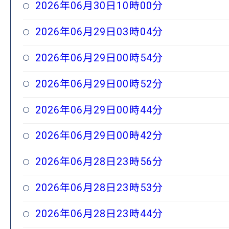
2026年06月30日10時00分
2026年06月29日03時04分
2026年06月29日00時54分
2026年06月29日00時52分
2026年06月29日00時44分
2026年06月29日00時42分
2026年06月28日23時56分
2026年06月28日23時53分
2026年06月28日23時44分