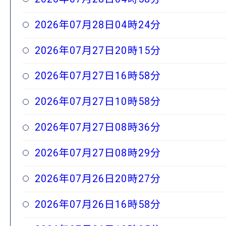
2026年07月28日04時24分
2026年07月27日20時15分
2026年07月27日16時58分
2026年07月27日10時58分
2026年07月27日08時36分
2026年07月27日08時29分
2026年07月26日20時27分
2026年07月26日16時58分