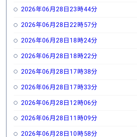
2026年06月28日23時44分
2026年06月28日22時57分
2026年06月28日18時24分
2026年06月28日18時22分
2026年06月28日17時38分
2026年06月28日17時33分
2026年06月28日12時06分
2026年06月28日11時09分
2026年06月28日10時58分