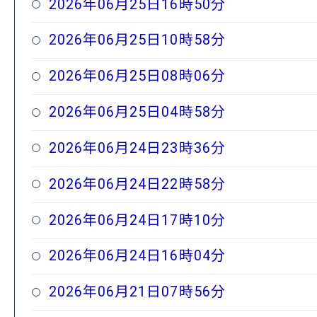
2026年06月25日16時50分
2026年06月25日10時58分
2026年06月25日08時06分
2026年06月25日04時58分
2026年06月24日23時36分
2026年06月24日22時58分
2026年06月24日17時10分
2026年06月24日16時04分
2026年06月21日07時56分