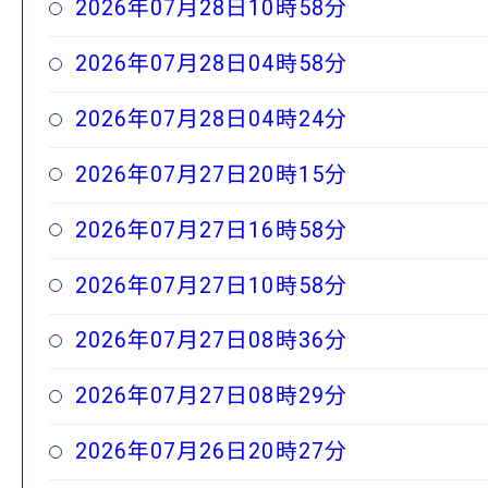
2026年07月28日10時58分
2026年07月28日04時58分
2026年07月28日04時24分
2026年07月27日20時15分
2026年07月27日16時58分
2026年07月27日10時58分
2026年07月27日08時36分
2026年07月27日08時29分
2026年07月26日20時27分