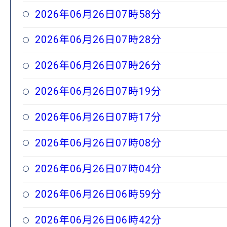
2026年06月26日07時58分
2026年06月26日07時28分
2026年06月26日07時26分
2026年06月26日07時19分
2026年06月26日07時17分
2026年06月26日07時08分
2026年06月26日07時04分
2026年06月26日06時59分
2026年06月26日06時42分