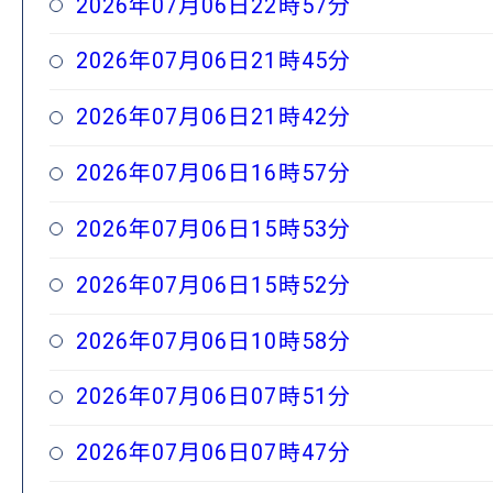
2026年07月06日22時57分
2026年07月06日21時45分
2026年07月06日21時42分
2026年07月06日16時57分
2026年07月06日15時53分
2026年07月06日15時52分
2026年07月06日10時58分
2026年07月06日07時51分
2026年07月06日07時47分