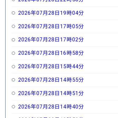
2026年07月28日19時04分
2026年07月28日17時05分
2026年07月28日17時02分
2026年07月28日16時58分
2026年07月28日15時44分
2026年07月28日14時55分
2026年07月28日14時51分
2026年07月28日14時40分