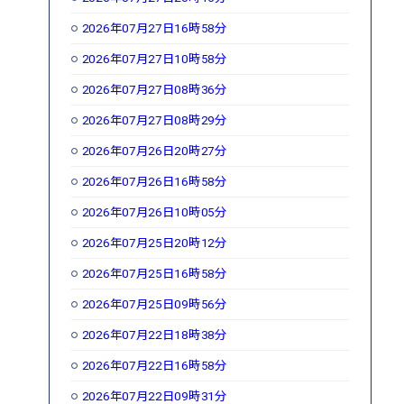
2026年07月27日16時58分
2026年07月27日10時58分
2026年07月27日08時36分
2026年07月27日08時29分
2026年07月26日20時27分
2026年07月26日16時58分
2026年07月26日10時05分
2026年07月25日20時12分
2026年07月25日16時58分
2026年07月25日09時56分
2026年07月22日18時38分
2026年07月22日16時58分
2026年07月22日09時31分