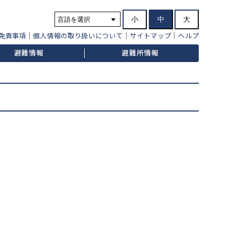
小
中
大
免責事項
個人情報の取り扱いについて
サイトマップ
ヘルプ
避難情報
避難所情報