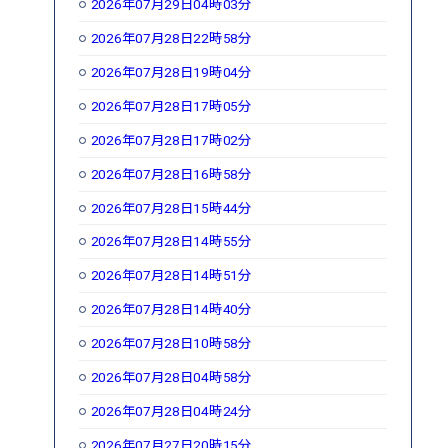
2026年07月29日04時03分
2026年07月28日22時58分
2026年07月28日19時04分
2026年07月28日17時05分
2026年07月28日17時02分
2026年07月28日16時58分
2026年07月28日15時44分
2026年07月28日14時55分
2026年07月28日14時51分
2026年07月28日14時40分
2026年07月28日10時58分
2026年07月28日04時58分
2026年07月28日04時24分
2026年07月27日20時15分