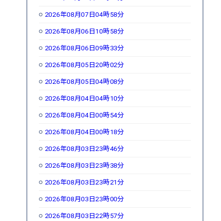
2026年08月07日04時58分
2026年08月06日10時58分
2026年08月06日09時33分
2026年08月05日20時02分
2026年08月05日04時08分
2026年08月04日04時10分
2026年08月04日00時54分
2026年08月04日00時18分
2026年08月03日23時46分
2026年08月03日23時38分
2026年08月03日23時21分
2026年08月03日23時00分
2026年08月03日22時57分