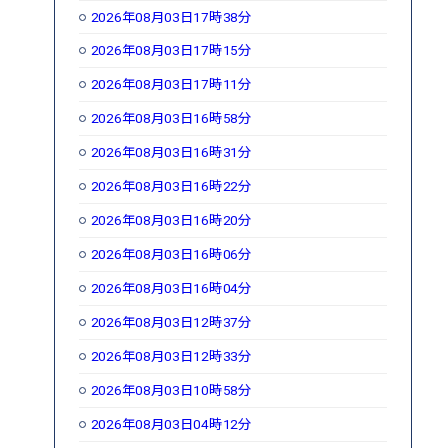
2026年08月03日17時38分
2026年08月03日17時15分
2026年08月03日17時11分
2026年08月03日16時58分
2026年08月03日16時31分
2026年08月03日16時22分
2026年08月03日16時20分
2026年08月03日16時06分
2026年08月03日16時04分
2026年08月03日12時37分
2026年08月03日12時33分
2026年08月03日10時58分
2026年08月03日04時12分