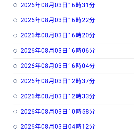
2026年08月03日16時31分
2026年08月03日16時22分
2026年08月03日16時20分
2026年08月03日16時06分
2026年08月03日16時04分
2026年08月03日12時37分
2026年08月03日12時33分
2026年08月03日10時58分
2026年08月03日04時12分