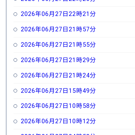
2026年06月27日22時21分
2026年06月27日21時57分
2026年06月27日21時55分
2026年06月27日21時29分
2026年06月27日21時24分
2026年06月27日15時49分
2026年06月27日10時58分
2026年06月27日10時12分