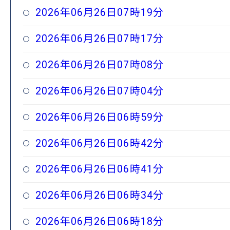
2026年06月26日07時19分
2026年06月26日07時17分
2026年06月26日07時08分
2026年06月26日07時04分
2026年06月26日06時59分
2026年06月26日06時42分
2026年06月26日06時41分
2026年06月26日06時34分
2026年06月26日06時18分