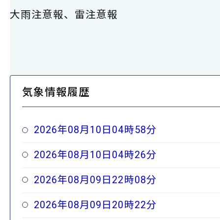
大雨注意報、雷注意報
気象情報履歴
2026年08月10日04時58分
2026年08月10日04時26分
2026年08月09日22時08分
2026年08月09日20時22分