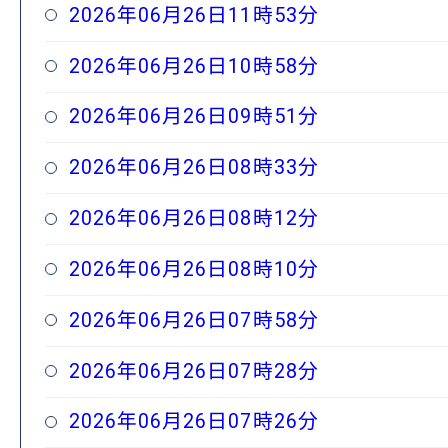
2026年06月26日11時53分
2026年06月26日10時58分
2026年06月26日09時51分
2026年06月26日08時33分
2026年06月26日08時12分
2026年06月26日08時10分
2026年06月26日07時58分
2026年06月26日07時28分
2026年06月26日07時26分