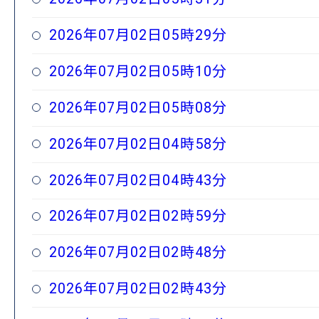
2026年07月02日05時29分
2026年07月02日05時10分
2026年07月02日05時08分
2026年07月02日04時58分
2026年07月02日04時43分
2026年07月02日02時59分
2026年07月02日02時48分
2026年07月02日02時43分