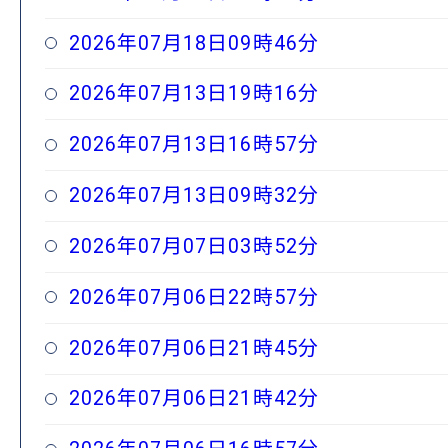
2026年07月18日09時46分
2026年07月13日19時16分
2026年07月13日16時57分
2026年07月13日09時32分
2026年07月07日03時52分
2026年07月06日22時57分
2026年07月06日21時45分
2026年07月06日21時42分