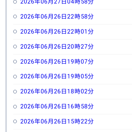
2026年06月27日04時58分
2026年06月26日22時58分
2026年06月26日22時01分
2026年06月26日20時27分
2026年06月26日19時07分
2026年06月26日19時05分
2026年06月26日18時02分
2026年06月26日16時58分
2026年06月26日15時22分