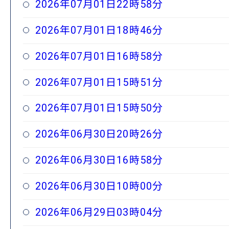
2026年07月01日22時58分
2026年07月01日18時46分
2026年07月01日16時58分
2026年07月01日15時51分
2026年07月01日15時50分
2026年06月30日20時26分
2026年06月30日16時58分
2026年06月30日10時00分
2026年06月29日03時04分