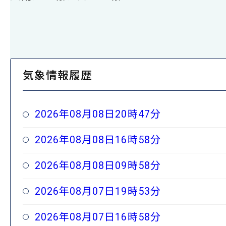
気象情報履歴
2026年08月08日20時47分
2026年08月08日16時58分
2026年08月08日09時58分
2026年08月07日19時53分
2026年08月07日16時58分