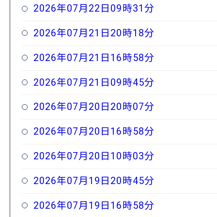
2026年07月22日09時31分
2026年07月21日20時18分
2026年07月21日16時58分
2026年07月21日09時45分
2026年07月20日20時07分
2026年07月20日16時58分
2026年07月20日10時03分
2026年07月19日20時45分
2026年07月19日16時58分