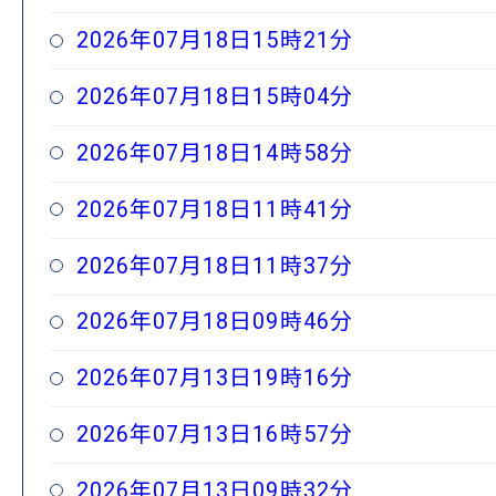
2026年07月18日15時21分
2026年07月18日15時04分
2026年07月18日14時58分
2026年07月18日11時41分
2026年07月18日11時37分
2026年07月18日09時46分
2026年07月13日19時16分
2026年07月13日16時57分
2026年07月13日09時32分