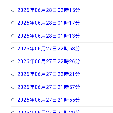
2026年06月28日02時15分
2026年06月28日01時17分
2026年06月28日01時13分
2026年06月27日22時58分
2026年06月27日22時26分
2026年06月27日22時21分
2026年06月27日21時57分
2026年06月27日21時55分
2026年06月27日21時29分