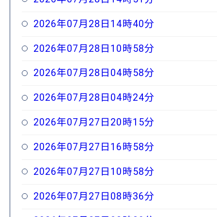
2026年07月28日14時40分
2026年07月28日10時58分
2026年07月28日04時58分
2026年07月28日04時24分
2026年07月27日20時15分
2026年07月27日16時58分
2026年07月27日10時58分
2026年07月27日08時36分