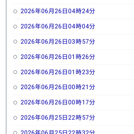
2026年06月26日04時24分
2026年06月26日04時04分
2026年06月26日03時57分
2026年06月26日01時26分
2026年06月26日01時23分
2026年06月26日00時21分
2026年06月26日00時17分
2026年06月25日22時57分
2026年06月25日22時32分