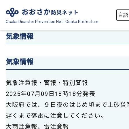
おおさか
防災ネット
Osaka Disaster
Prevention Net
|
Osaka Prefecture
気象情報
気象情報
気象注意報・警報・特別警報
2025年07月09日18時18分発表
大阪府では、９日夜のはじめ頃まで土砂災
遅くまで落雷に注意してください。
大雨注意報、雷注意報