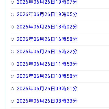
2026年06月26日19時07分
2026年06月26日19時05分
2026年06月26日18時02分
2026年06月26日16時58分
2026年06月26日15時22分
2026年06月26日11時53分
2026年06月26日10時58分
2026年06月26日09時51分
2026年06月26日08時33分