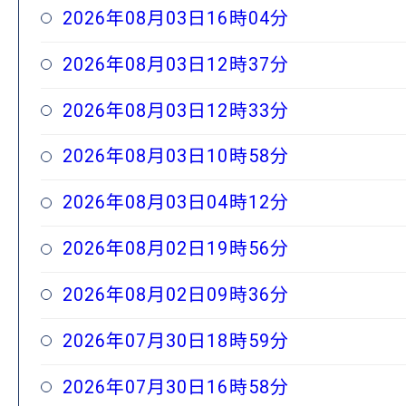
2026年08月03日16時04分
2026年08月03日12時37分
2026年08月03日12時33分
2026年08月03日10時58分
2026年08月03日04時12分
2026年08月02日19時56分
2026年08月02日09時36分
2026年07月30日18時59分
2026年07月30日16時58分