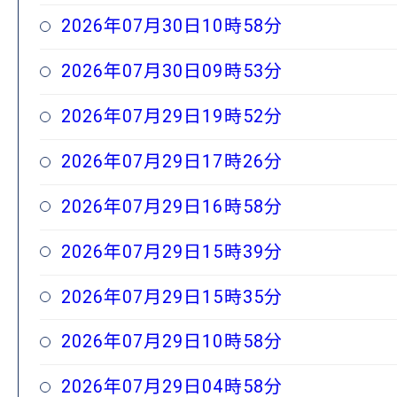
2026年07月30日10時58分
2026年07月30日09時53分
2026年07月29日19時52分
2026年07月29日17時26分
2026年07月29日16時58分
2026年07月29日15時39分
2026年07月29日15時35分
2026年07月29日10時58分
2026年07月29日04時58分