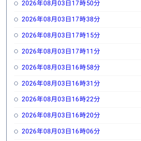
2026年08月03日17時50分
2026年08月03日17時38分
2026年08月03日17時15分
2026年08月03日17時11分
2026年08月03日16時58分
2026年08月03日16時31分
2026年08月03日16時22分
2026年08月03日16時20分
2026年08月03日16時06分