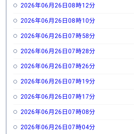
2026年06月26日08時12分
2026年06月26日08時10分
2026年06月26日07時58分
2026年06月26日07時28分
2026年06月26日07時26分
2026年06月26日07時19分
2026年06月26日07時17分
2026年06月26日07時08分
2026年06月26日07時04分