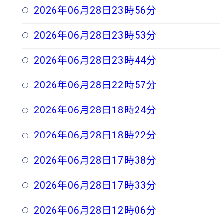
2026年06月28日23時56分
2026年06月28日23時53分
2026年06月28日23時44分
2026年06月28日22時57分
2026年06月28日18時24分
2026年06月28日18時22分
2026年06月28日17時38分
2026年06月28日17時33分
2026年06月28日12時06分