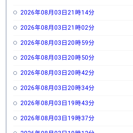
2026年08月03日21時14分
2026年08月03日21時02分
2026年08月03日20時59分
2026年08月03日20時50分
2026年08月03日20時42分
2026年08月03日20時34分
2026年08月03日19時43分
2026年08月03日19時37分