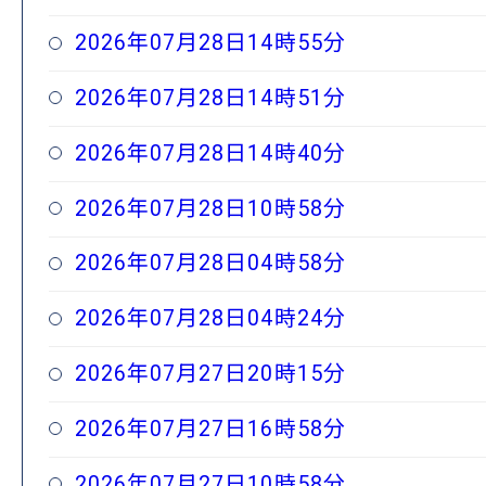
2026年07月28日14時55分
2026年07月28日14時51分
2026年07月28日14時40分
2026年07月28日10時58分
2026年07月28日04時58分
2026年07月28日04時24分
2026年07月27日20時15分
2026年07月27日16時58分
2026年07月27日10時58分