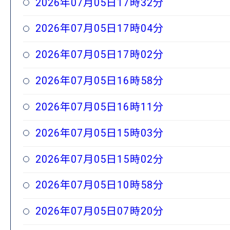
2026年07月05日17時32分
2026年07月05日17時04分
2026年07月05日17時02分
2026年07月05日16時58分
2026年07月05日16時11分
2026年07月05日15時03分
2026年07月05日15時02分
2026年07月05日10時58分
2026年07月05日07時20分