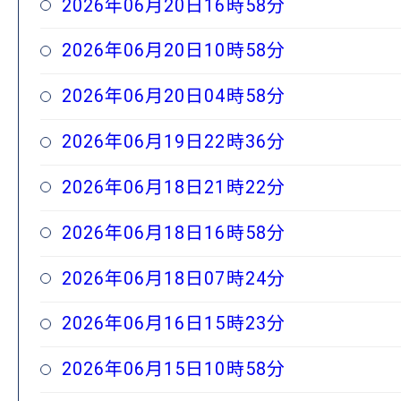
2026年06月20日16時58分
2026年06月20日10時58分
2026年06月20日04時58分
2026年06月19日22時36分
2026年06月18日21時22分
2026年06月18日16時58分
2026年06月18日07時24分
2026年06月16日15時23分
2026年06月15日10時58分