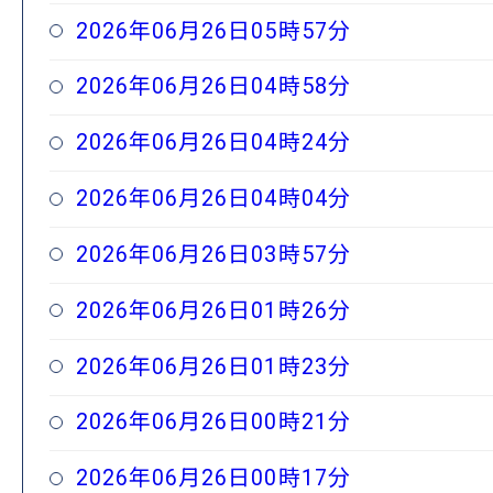
2026年06月26日05時57分
2026年06月26日04時58分
2026年06月26日04時24分
2026年06月26日04時04分
2026年06月26日03時57分
2026年06月26日01時26分
2026年06月26日01時23分
2026年06月26日00時21分
2026年06月26日00時17分