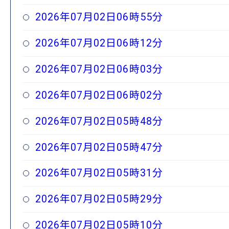
2026年07月02日06時55分
2026年07月02日06時12分
2026年07月02日06時03分
2026年07月02日06時02分
2026年07月02日05時48分
2026年07月02日05時47分
2026年07月02日05時31分
2026年07月02日05時29分
2026年07月02日05時10分