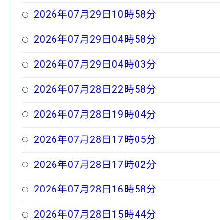
2026年07月29日10時58分
2026年07月29日04時58分
2026年07月29日04時03分
2026年07月28日22時58分
2026年07月28日19時04分
2026年07月28日17時05分
2026年07月28日17時02分
2026年07月28日16時58分
2026年07月28日15時44分