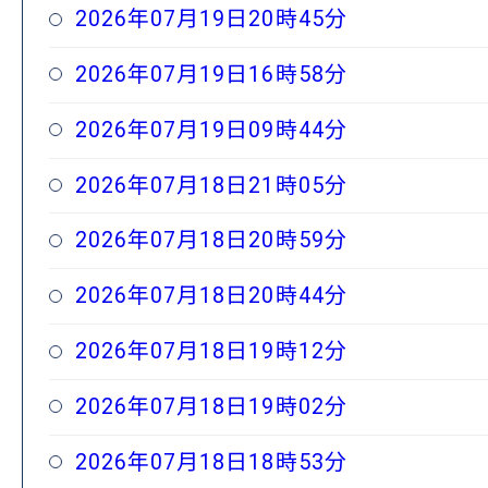
2026年07月19日20時45分
2026年07月19日16時58分
2026年07月19日09時44分
2026年07月18日21時05分
2026年07月18日20時59分
2026年07月18日20時44分
2026年07月18日19時12分
2026年07月18日19時02分
2026年07月18日18時53分