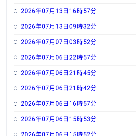
2026年07月13日16時57分
2026年07月13日09時32分
2026年07月07日03時52分
2026年07月06日22時57分
2026年07月06日21時45分
2026年07月06日21時42分
2026年07月06日16時57分
2026年07月06日15時53分
2026年07月06日15時52分