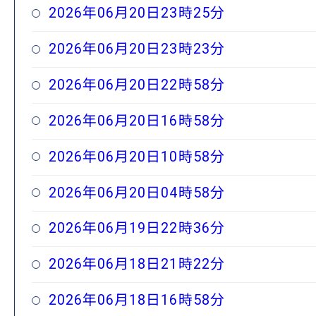
2026年06月20日23時25分
2026年06月20日23時23分
2026年06月20日22時58分
2026年06月20日16時58分
2026年06月20日10時58分
2026年06月20日04時58分
2026年06月19日22時36分
2026年06月18日21時22分
2026年06月18日16時58分