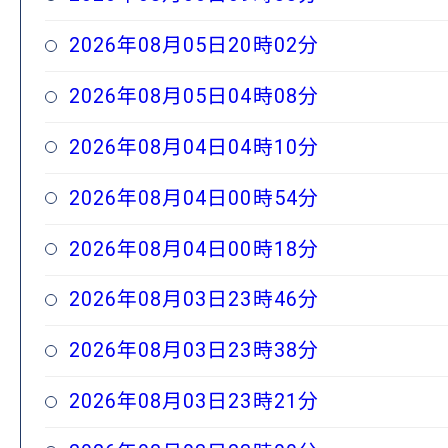
2026年08月05日20時02分
2026年08月05日04時08分
2026年08月04日04時10分
2026年08月04日00時54分
2026年08月04日00時18分
2026年08月03日23時46分
2026年08月03日23時38分
2026年08月03日23時21分