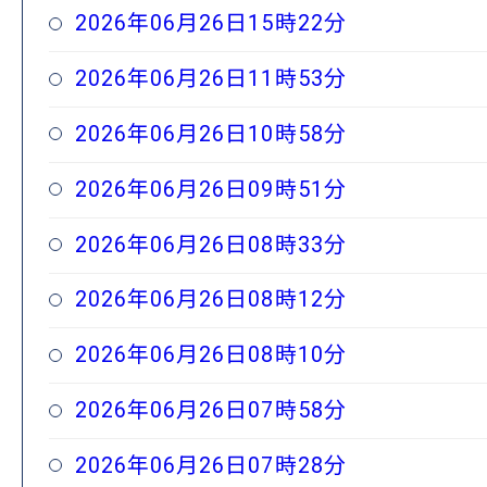
2026年06月26日15時22分
2026年06月26日11時53分
2026年06月26日10時58分
2026年06月26日09時51分
2026年06月26日08時33分
2026年06月26日08時12分
2026年06月26日08時10分
2026年06月26日07時58分
2026年06月26日07時28分