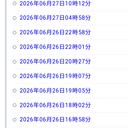
2026年06月27日10時12分
2026年06月27日04時58分
2026年06月26日22時58分
2026年06月26日22時01分
2026年06月26日20時27分
2026年06月26日19時07分
2026年06月26日19時05分
2026年06月26日18時02分
2026年06月26日16時58分