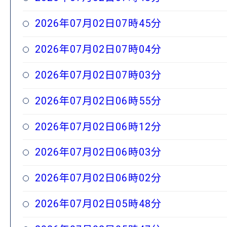
2026年07月02日07時45分
2026年07月02日07時04分
2026年07月02日07時03分
2026年07月02日06時55分
2026年07月02日06時12分
2026年07月02日06時03分
2026年07月02日06時02分
2026年07月02日05時48分