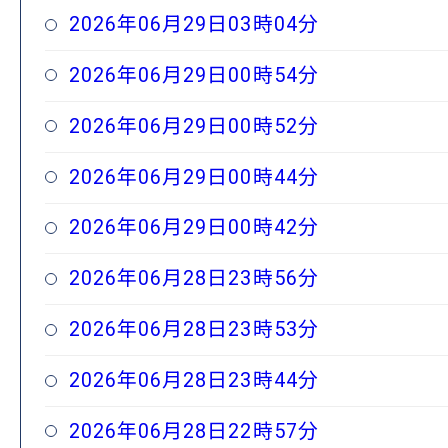
2026年06月29日03時04分
2026年06月29日00時54分
2026年06月29日00時52分
2026年06月29日00時44分
2026年06月29日00時42分
2026年06月28日23時56分
2026年06月28日23時53分
2026年06月28日23時44分
2026年06月28日22時57分