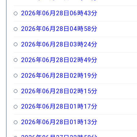
2026年06月28日06時43分
2026年06月28日04時58分
2026年06月28日03時24分
2026年06月28日02時49分
2026年06月28日02時19分
2026年06月28日02時15分
2026年06月28日01時17分
2026年06月28日01時13分