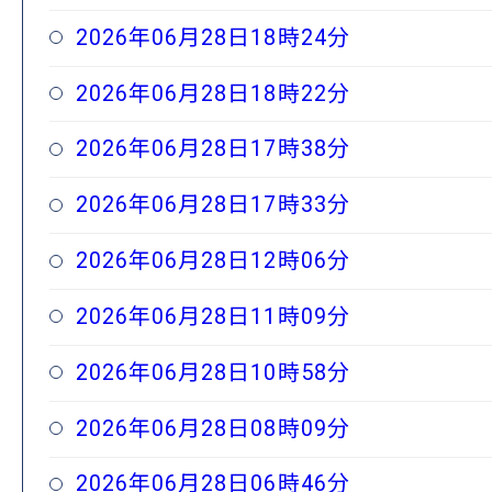
2026年06月28日18時24分
2026年06月28日18時22分
2026年06月28日17時38分
2026年06月28日17時33分
2026年06月28日12時06分
2026年06月28日11時09分
2026年06月28日10時58分
2026年06月28日08時09分
2026年06月28日06時46分