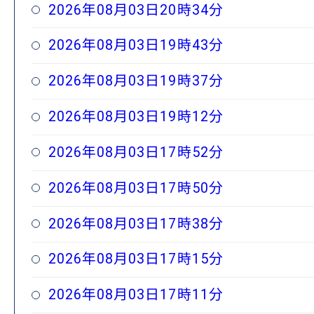
2026年08月03日20時34分
2026年08月03日19時43分
2026年08月03日19時37分
2026年08月03日19時12分
2026年08月03日17時52分
2026年08月03日17時50分
2026年08月03日17時38分
2026年08月03日17時15分
2026年08月03日17時11分