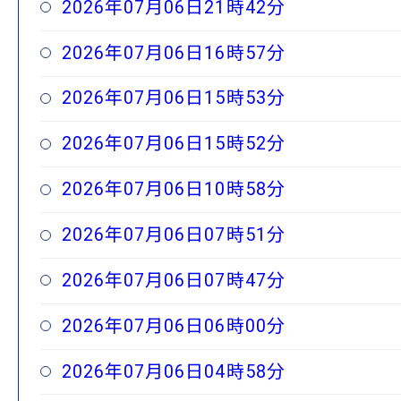
2026年07月06日21時42分
2026年07月06日16時57分
2026年07月06日15時53分
2026年07月06日15時52分
2026年07月06日10時58分
2026年07月06日07時51分
2026年07月06日07時47分
2026年07月06日06時00分
2026年07月06日04時58分