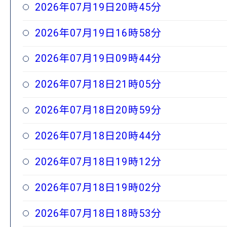
2026年07月19日20時45分
2026年07月19日16時58分
2026年07月19日09時44分
2026年07月18日21時05分
2026年07月18日20時59分
2026年07月18日20時44分
2026年07月18日19時12分
2026年07月18日19時02分
2026年07月18日18時53分