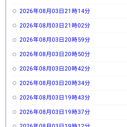
2026年08月03日21時14分
2026年08月03日21時02分
2026年08月03日20時59分
2026年08月03日20時50分
2026年08月03日20時42分
2026年08月03日20時34分
2026年08月03日19時43分
2026年08月03日19時37分
2026年08月03日19時12分