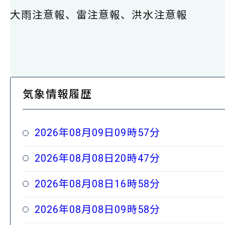
大雨注意報、雷注意報、洪水注意報
気象情報履歴
2026年08月09日09時57分
2026年08月08日20時47分
2026年08月08日16時58分
2026年08月08日09時58分