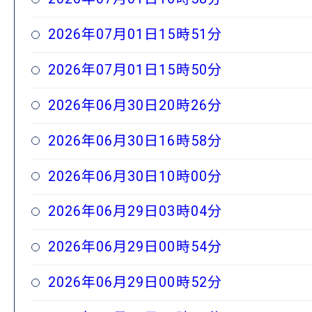
2026年07月01日15時51分
2026年07月01日15時50分
2026年06月30日20時26分
2026年06月30日16時58分
2026年06月30日10時00分
2026年06月29日03時04分
2026年06月29日00時54分
2026年06月29日00時52分