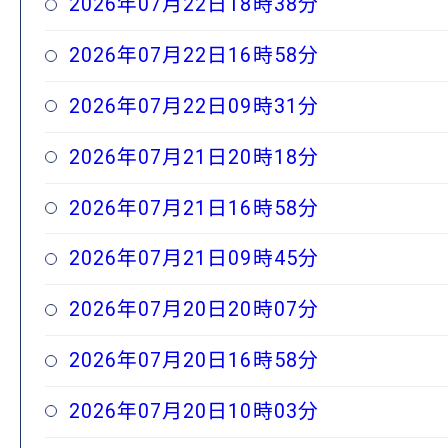
2026年07月22日18時38分
2026年07月22日16時58分
2026年07月22日09時31分
2026年07月21日20時18分
2026年07月21日16時58分
2026年07月21日09時45分
2026年07月20日20時07分
2026年07月20日16時58分
2026年07月20日10時03分