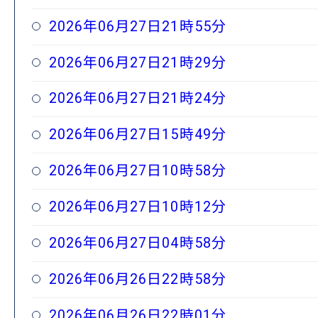
2026年06月27日21時55分
2026年06月27日21時29分
2026年06月27日21時24分
2026年06月27日15時49分
2026年06月27日10時58分
2026年06月27日10時12分
2026年06月27日04時58分
2026年06月26日22時58分
2026年06月26日22時01分