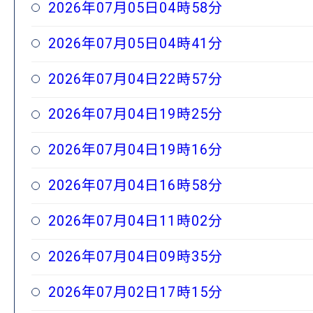
2026年07月05日04時58分
2026年07月05日04時41分
2026年07月04日22時57分
2026年07月04日19時25分
2026年07月04日19時16分
2026年07月04日16時58分
2026年07月04日11時02分
2026年07月04日09時35分
2026年07月02日17時15分