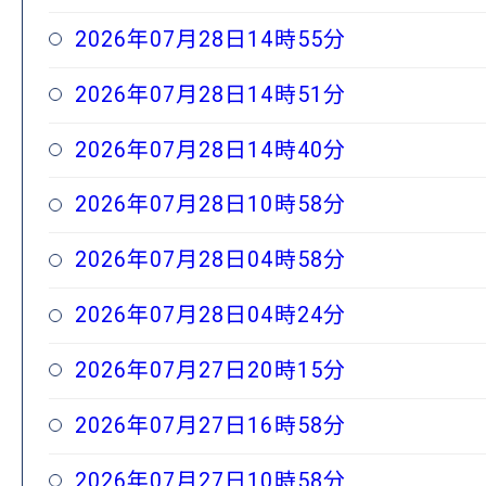
2026年07月28日14時55分
2026年07月28日14時51分
2026年07月28日14時40分
2026年07月28日10時58分
2026年07月28日04時58分
2026年07月28日04時24分
2026年07月27日20時15分
2026年07月27日16時58分
2026年07月27日10時58分