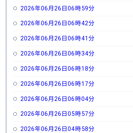
2026年06月26日06時59分
2026年06月26日06時42分
2026年06月26日06時41分
2026年06月26日06時34分
2026年06月26日06時18分
2026年06月26日06時17分
2026年06月26日06時04分
2026年06月26日05時57分
2026年06月26日04時58分