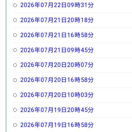
2026年07月22日09時31分
2026年07月21日20時18分
2026年07月21日16時58分
2026年07月21日09時45分
2026年07月20日20時07分
2026年07月20日16時58分
2026年07月20日10時03分
2026年07月19日20時45分
2026年07月19日16時58分