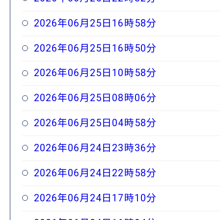
2026年06月25日16時58分
2026年06月25日16時50分
2026年06月25日10時58分
2026年06月25日08時06分
2026年06月25日04時58分
2026年06月24日23時36分
2026年06月24日22時58分
2026年06月24日17時10分