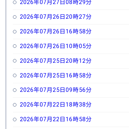
2026年07月27日08時29分
2026年07月26日20時27分
2026年07月26日16時58分
2026年07月26日10時05分
2026年07月25日20時12分
2026年07月25日16時58分
2026年07月25日09時56分
2026年07月22日18時38分
2026年07月22日16時58分