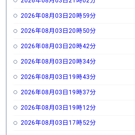
2026年08月03日21時02分
2026年08月03日20時59分
2026年08月03日20時50分
2026年08月03日20時42分
2026年08月03日20時34分
2026年08月03日19時43分
2026年08月03日19時37分
2026年08月03日19時12分
2026年08月03日17時52分