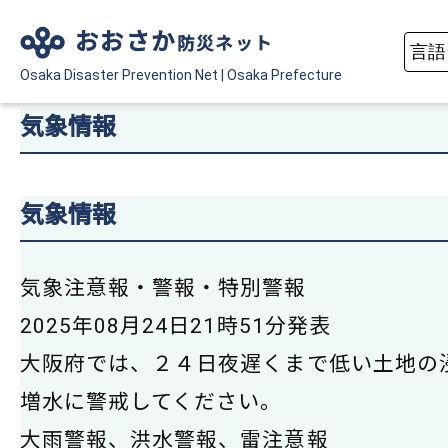
おおさか
防災ネット
Osaka Disaster
Prevention Net
|
Osaka Prefecture
気象情報
気象情報
気象注意報・警報・特別警報
2025年08月24日21時51分発表
大阪府では、２４日夜遅くまで低い土地の
増水に警戒してください。
大雨警報、洪水警報、雷注意報