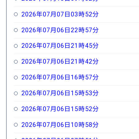
2026年07月07日03時52分
2026年07月06日22時57分
2026年07月06日21時45分
2026年07月06日21時42分
2026年07月06日16時57分
2026年07月06日15時53分
2026年07月06日15時52分
2026年07月06日10時58分