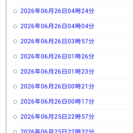
2026年06月26日04時24分
2026年06月26日04時04分
2026年06月26日03時57分
2026年06月26日01時26分
2026年06月26日01時23分
2026年06月26日00時21分
2026年06月26日00時17分
2026年06月25日22時57分
2026年06月25日22時32分