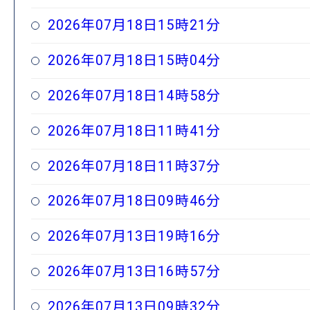
2026年07月18日15時21分
2026年07月18日15時04分
2026年07月18日14時58分
2026年07月18日11時41分
2026年07月18日11時37分
2026年07月18日09時46分
2026年07月13日19時16分
2026年07月13日16時57分
2026年07月13日09時32分