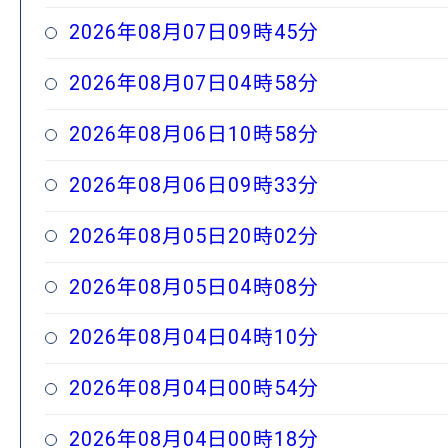
2026年08月07日09時45分
2026年08月07日04時58分
2026年08月06日10時58分
2026年08月06日09時33分
2026年08月05日20時02分
2026年08月05日04時08分
2026年08月04日04時10分
2026年08月04日00時54分
2026年08月04日00時18分