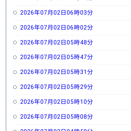
2026年07月02日06時03分
2026年07月02日06時02分
2026年07月02日05時48分
2026年07月02日05時47分
2026年07月02日05時31分
2026年07月02日05時29分
2026年07月02日05時10分
2026年07月02日05時08分