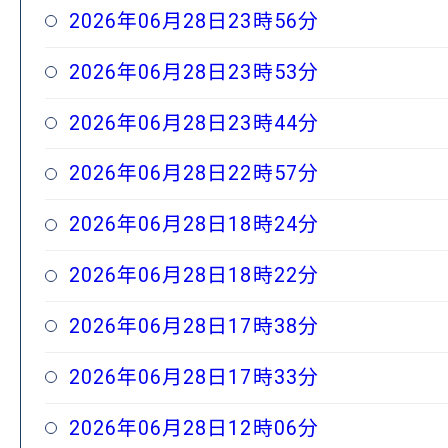
2026年06月28日23時56分
2026年06月28日23時53分
2026年06月28日23時44分
2026年06月28日22時57分
2026年06月28日18時24分
2026年06月28日18時22分
2026年06月28日17時38分
2026年06月28日17時33分
2026年06月28日12時06分