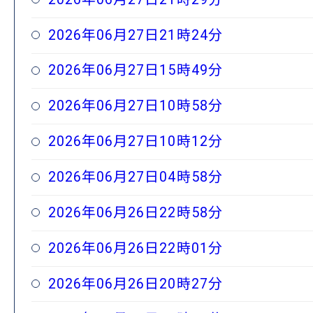
2026年06月27日21時24分
2026年06月27日15時49分
2026年06月27日10時58分
2026年06月27日10時12分
2026年06月27日04時58分
2026年06月26日22時58分
2026年06月26日22時01分
2026年06月26日20時27分