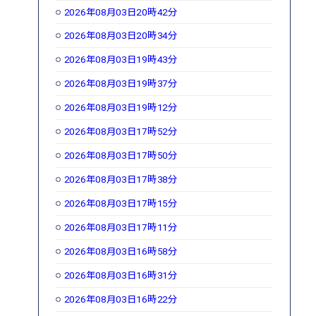
2026年08月03日20時42分
2026年08月03日20時34分
2026年08月03日19時43分
2026年08月03日19時37分
2026年08月03日19時12分
2026年08月03日17時52分
2026年08月03日17時50分
2026年08月03日17時38分
2026年08月03日17時15分
2026年08月03日17時11分
2026年08月03日16時58分
2026年08月03日16時31分
2026年08月03日16時22分