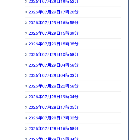
2026年07月29日19時52分
2026年07月29日17時26分
2026年07月29日16時58分
2026年07月29日15時39分
2026年07月29日15時35分
2026年07月29日10時58分
2026年07月29日04時58分
2026年07月29日04時03分
2026年07月28日22時58分
2026年07月28日19時04分
2026年07月28日17時05分
2026年07月28日17時02分
2026年07月28日16時58分
2026年07月28日15時44分