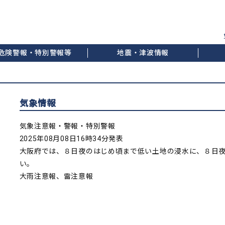
危険警報・特別警報等
地震・津波情報
気象情報
気象注意報・警報・特別警報
2025年08月08日16時34分発表
大阪府では、８日夜のはじめ頃まで低い土地の浸水に、８日
い。
大雨注意報、雷注意報