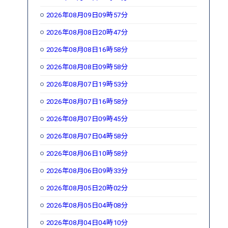
2026年08月09日09時57分
2026年08月08日20時47分
2026年08月08日16時58分
2026年08月08日09時58分
2026年08月07日19時53分
2026年08月07日16時58分
2026年08月07日09時45分
2026年08月07日04時58分
2026年08月06日10時58分
2026年08月06日09時33分
2026年08月05日20時02分
2026年08月05日04時08分
2026年08月04日04時10分