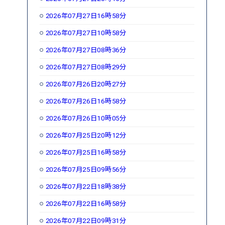
2026年07月27日16時58分
2026年07月27日10時58分
2026年07月27日08時36分
2026年07月27日08時29分
2026年07月26日20時27分
2026年07月26日16時58分
2026年07月26日10時05分
2026年07月25日20時12分
2026年07月25日16時58分
2026年07月25日09時56分
2026年07月22日18時38分
2026年07月22日16時58分
2026年07月22日09時31分