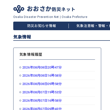
おおさか
防災ネット
Osaka Disaster
Prevention Net
|
Osaka Prefecture
防災お知らせ情報
気象注意報・警報・
気象情報
気象情報履歴
2026年08月08日20時47分
2026年08月08日16時58分
2026年08月08日09時58分
2026年08月07日19時53分
2026年08月07日16時58分
2026年08月07日09時45分