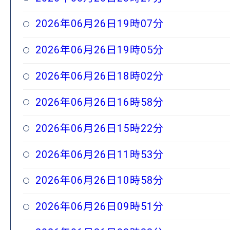
2026年06月26日19時07分
2026年06月26日19時05分
2026年06月26日18時02分
2026年06月26日16時58分
2026年06月26日15時22分
2026年06月26日11時53分
2026年06月26日10時58分
2026年06月26日09時51分