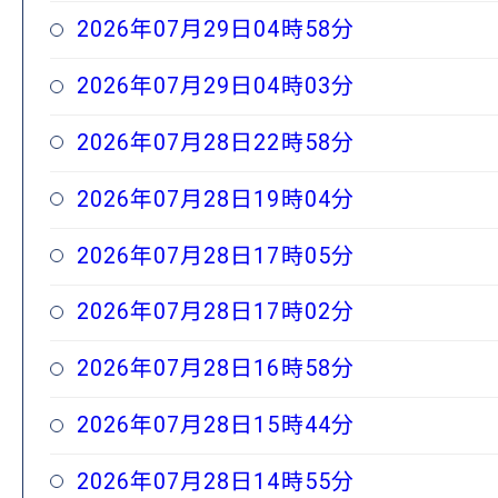
2026年07月29日04時58分
2026年07月29日04時03分
2026年07月28日22時58分
2026年07月28日19時04分
2026年07月28日17時05分
2026年07月28日17時02分
2026年07月28日16時58分
2026年07月28日15時44分
2026年07月28日14時55分