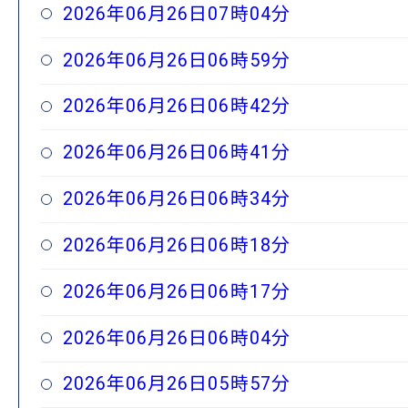
2026年06月26日07時04分
2026年06月26日06時59分
2026年06月26日06時42分
2026年06月26日06時41分
2026年06月26日06時34分
2026年06月26日06時18分
2026年06月26日06時17分
2026年06月26日06時04分
2026年06月26日05時57分