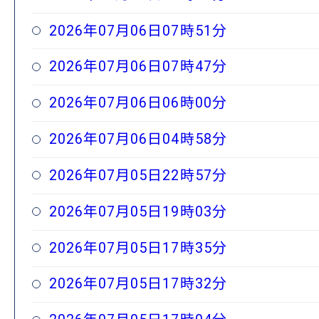
2026年07月06日07時51分
2026年07月06日07時47分
2026年07月06日06時00分
2026年07月06日04時58分
2026年07月05日22時57分
2026年07月05日19時03分
2026年07月05日17時35分
2026年07月05日17時32分