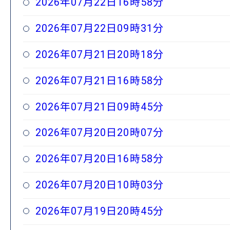
2026年07月22日16時58分
2026年07月22日09時31分
2026年07月21日20時18分
2026年07月21日16時58分
2026年07月21日09時45分
2026年07月20日20時07分
2026年07月20日16時58分
2026年07月20日10時03分
2026年07月19日20時45分