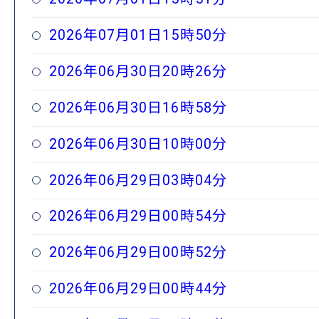
2026年07月01日15時50分
2026年06月30日20時26分
2026年06月30日16時58分
2026年06月30日10時00分
2026年06月29日03時04分
2026年06月29日00時54分
2026年06月29日00時52分
2026年06月29日00時44分