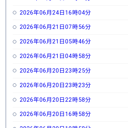
2026年06月24日16時04分
2026年06月21日07時56分
2026年06月21日05時46分
2026年06月21日04時58分
2026年06月20日23時25分
2026年06月20日23時23分
2026年06月20日22時58分
2026年06月20日16時58分