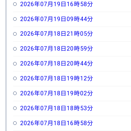
2026年07月19日16時58分
2026年07月19日09時44分
2026年07月18日21時05分
2026年07月18日20時59分
2026年07月18日20時44分
2026年07月18日19時12分
2026年07月18日19時02分
2026年07月18日18時53分
2026年07月18日16時58分