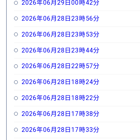
2026年06月29日00時42分
2026年06月28日23時56分
2026年06月28日23時53分
2026年06月28日23時44分
2026年06月28日22時57分
2026年06月28日18時24分
2026年06月28日18時22分
2026年06月28日17時38分
2026年06月28日17時33分