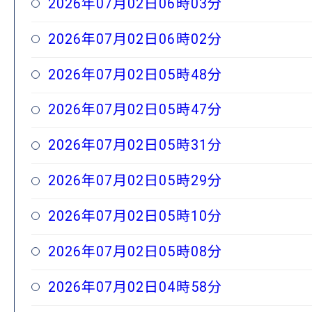
2026年07月02日06時03分
2026年07月02日06時02分
2026年07月02日05時48分
2026年07月02日05時47分
2026年07月02日05時31分
2026年07月02日05時29分
2026年07月02日05時10分
2026年07月02日05時08分
2026年07月02日04時58分