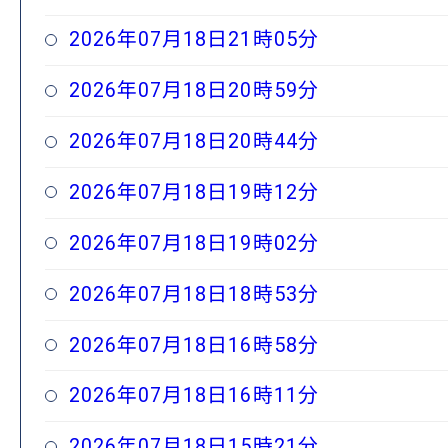
2026年07月18日21時05分
2026年07月18日20時59分
2026年07月18日20時44分
2026年07月18日19時12分
2026年07月18日19時02分
2026年07月18日18時53分
2026年07月18日16時58分
2026年07月18日16時11分
2026年07月18日15時21分