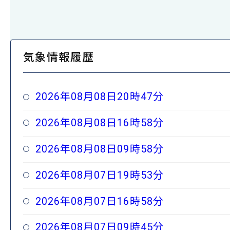
気象情報履歴
2026年08月08日20時47分
2026年08月08日16時58分
2026年08月08日09時58分
2026年08月07日19時53分
2026年08月07日16時58分
2026年08月07日09時45分