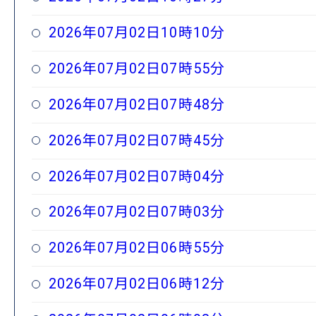
2026年07月02日10時10分
2026年07月02日07時55分
2026年07月02日07時48分
2026年07月02日07時45分
2026年07月02日07時04分
2026年07月02日07時03分
2026年07月02日06時55分
2026年07月02日06時12分