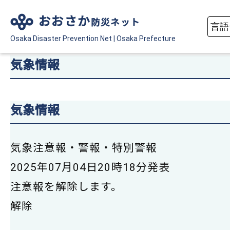
おおさか
防災ネット
Osaka Disaster
Prevention Net
|
Osaka Prefecture
気象情報
気象情報
気象注意報・警報・特別警報
2025年07月04日20時18分発表
注意報を解除します。
解除