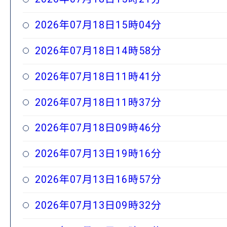
2026年07月18日15時04分
2026年07月18日14時58分
2026年07月18日11時41分
2026年07月18日11時37分
2026年07月18日09時46分
2026年07月13日19時16分
2026年07月13日16時57分
2026年07月13日09時32分