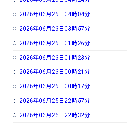
2026年06月26日04時04分
2026年06月26日03時57分
2026年06月26日01時26分
2026年06月26日01時23分
2026年06月26日00時21分
2026年06月26日00時17分
2026年06月25日22時57分
2026年06月25日22時32分