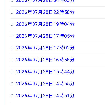
2026年07月29日04時03分
2026年07月28日22時58分
2026年07月28日19時04分
2026年07月28日17時05分
2026年07月28日17時02分
2026年07月28日16時58分
2026年07月28日15時44分
2026年07月28日14時55分
2026年07月28日14時51分