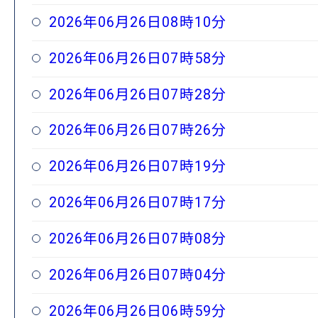
2026年06月26日08時10分
2026年06月26日07時58分
2026年06月26日07時28分
2026年06月26日07時26分
2026年06月26日07時19分
2026年06月26日07時17分
2026年06月26日07時08分
2026年06月26日07時04分
2026年06月26日06時59分