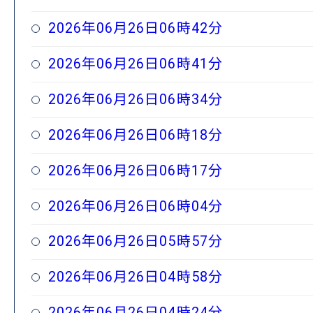
2026年06月26日06時42分
2026年06月26日06時41分
2026年06月26日06時34分
2026年06月26日06時18分
2026年06月26日06時17分
2026年06月26日06時04分
2026年06月26日05時57分
2026年06月26日04時58分
2026年06月26日04時24分