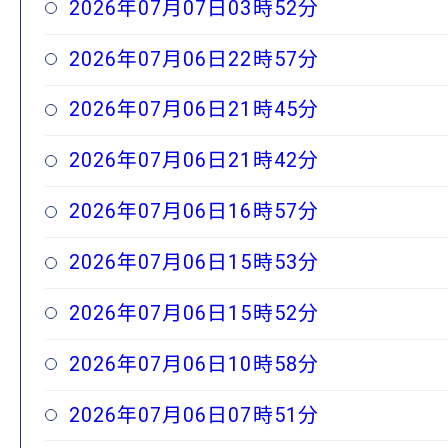
2026年07月07日03時52分
2026年07月06日22時57分
2026年07月06日21時45分
2026年07月06日21時42分
2026年07月06日16時57分
2026年07月06日15時53分
2026年07月06日15時52分
2026年07月06日10時58分
2026年07月06日07時51分