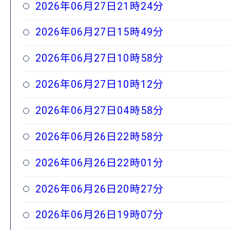
2026年06月27日21時24分
2026年06月27日15時49分
2026年06月27日10時58分
2026年06月27日10時12分
2026年06月27日04時58分
2026年06月26日22時58分
2026年06月26日22時01分
2026年06月26日20時27分
2026年06月26日19時07分