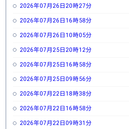
2026年07月26日20時27分
2026年07月26日16時58分
2026年07月26日10時05分
2026年07月25日20時12分
2026年07月25日16時58分
2026年07月25日09時56分
2026年07月22日18時38分
2026年07月22日16時58分
2026年07月22日09時31分