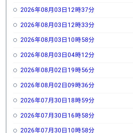
2026年08月03日12時37分
2026年08月03日12時33分
2026年08月03日10時58分
2026年08月03日04時12分
2026年08月02日19時56分
2026年08月02日09時36分
2026年07月30日18時59分
2026年07月30日16時58分
2026年07月30日10時58分