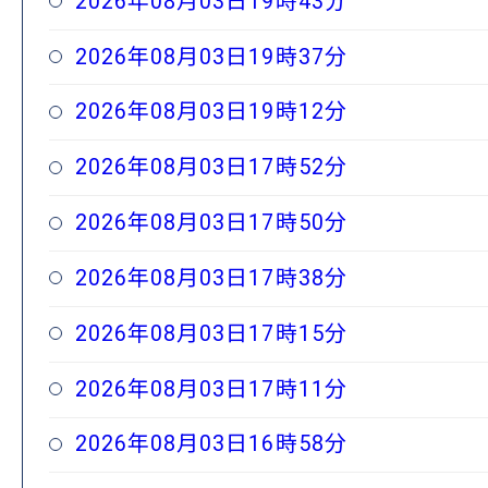
2026年08月03日19時43分
2026年08月03日19時37分
2026年08月03日19時12分
2026年08月03日17時52分
2026年08月03日17時50分
2026年08月03日17時38分
2026年08月03日17時15分
2026年08月03日17時11分
2026年08月03日16時58分