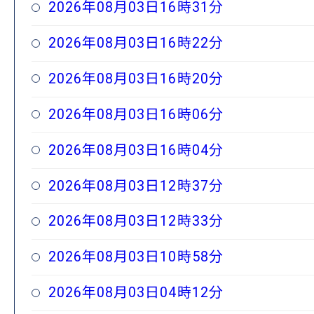
2026年08月03日16時31分
2026年08月03日16時22分
2026年08月03日16時20分
2026年08月03日16時06分
2026年08月03日16時04分
2026年08月03日12時37分
2026年08月03日12時33分
2026年08月03日10時58分
2026年08月03日04時12分