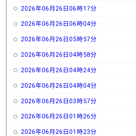
2026年06月26日06時17分
2026年06月26日06時04分
2026年06月26日05時57分
2026年06月26日04時58分
2026年06月26日04時24分
2026年06月26日04時04分
2026年06月26日03時57分
2026年06月26日01時26分
2026年06月26日01時23分