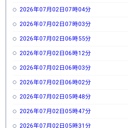
2026年07月02日07時04分
2026年07月02日07時03分
2026年07月02日06時55分
2026年07月02日06時12分
2026年07月02日06時03分
2026年07月02日06時02分
2026年07月02日05時48分
2026年07月02日05時47分
2026年07月02日05時31分