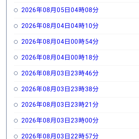
2026年08月05日04時08分
2026年08月04日04時10分
2026年08月04日00時54分
2026年08月04日00時18分
2026年08月03日23時46分
2026年08月03日23時38分
2026年08月03日23時21分
2026年08月03日23時00分
2026年08月03日22時57分