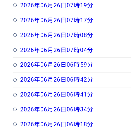
2026年06月26日07時19分
2026年06月26日07時17分
2026年06月26日07時08分
2026年06月26日07時04分
2026年06月26日06時59分
2026年06月26日06時42分
2026年06月26日06時41分
2026年06月26日06時34分
2026年06月26日06時18分