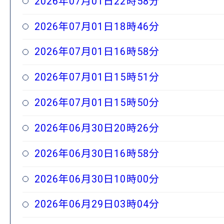
2026年07月01日22時58分
2026年07月01日18時46分
2026年07月01日16時58分
2026年07月01日15時51分
2026年07月01日15時50分
2026年06月30日20時26分
2026年06月30日16時58分
2026年06月30日10時00分
2026年06月29日03時04分