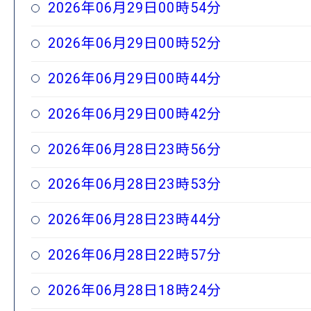
2026年06月29日00時54分
2026年06月29日00時52分
2026年06月29日00時44分
2026年06月29日00時42分
2026年06月28日23時56分
2026年06月28日23時53分
2026年06月28日23時44分
2026年06月28日22時57分
2026年06月28日18時24分