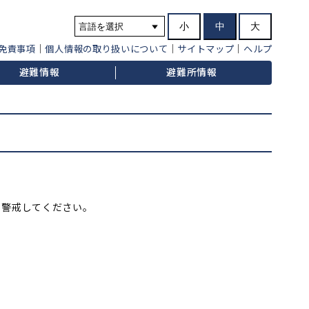
小
中
大
免責事項
個人情報の取り扱いについて
サイトマップ
ヘルプ
避難情報
避難所情報
に警戒してください。