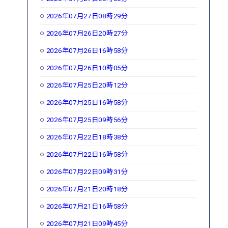
2026年07月27日08時29分
2026年07月26日20時27分
2026年07月26日16時58分
2026年07月26日10時05分
2026年07月25日20時12分
2026年07月25日16時58分
2026年07月25日09時56分
2026年07月22日18時38分
2026年07月22日16時58分
2026年07月22日09時31分
2026年07月21日20時18分
2026年07月21日16時58分
2026年07月21日09時45分