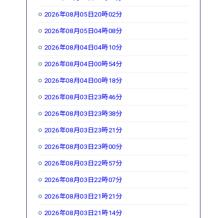
2026年08月05日20時02分
2026年08月05日04時08分
2026年08月04日04時10分
2026年08月04日00時54分
2026年08月04日00時18分
2026年08月03日23時46分
2026年08月03日23時38分
2026年08月03日23時21分
2026年08月03日23時00分
2026年08月03日22時57分
2026年08月03日22時07分
2026年08月03日21時21分
2026年08月03日21時14分